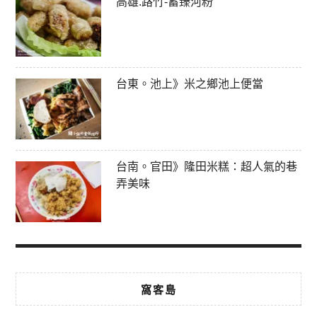
高雄.路竹-蓄臻河粉
台東。池上》米之鄉池上便當
台南。官田》隆田米糕：超人氣的巷
弄美味
窩客島