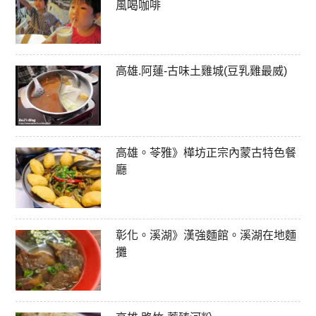
風喝咖啡
高雄.阿蓮-古味土雞城(豆乳雞最威)
高雄。苓雅》樺坊正宗內蒙古特色餐
廳
彰化。溪湖》漢強麵館。溪湖在地麵
攤