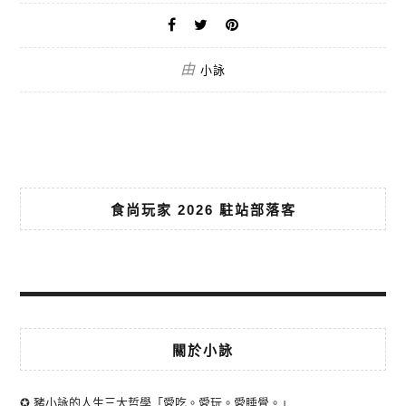
由
小詠
食尚玩家 2026 駐站部落客
關於小詠
✪ 豬小詠的人生三大哲學「愛吃。愛玩。愛睡覺。」