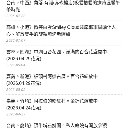
台南。中西》角落.有貓(赤崁樓店)吸貓擼貓的療癒溫馨午
茶時光
2026-07-20
高雄。小港》微笑白雲Smiley Cloud薩摩耶軍團融化人
心、解放雙手的旋轉燒烤新體驗
2026-07-07
雲林。四湖》中湖百合花園。滿滿的百合花盛開中
(2026.04.29花況)
2026-05-04
嘉義。新港》板頭村阿嬤古厝。百合花綻放中
(2026.04.29花況)
2026-05-02
嘉義。竹崎》阿拉伯的粉紅村。金針花綻放中
(2026.04.24花況)
2026-04-27
台南。龍崎》頂牛埔石斛蘭。私人庭院有開放參觀