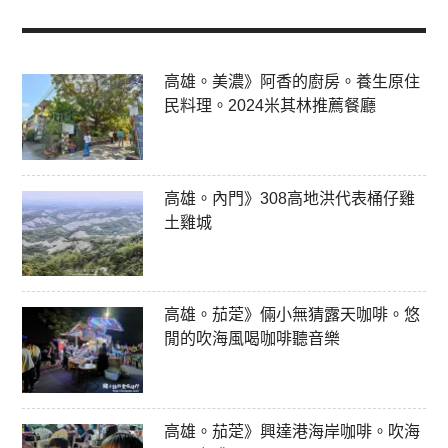
高雄。美濃》阿香的廚房。養生原住
民料理。2024米其林推薦餐廳
高雄。內門》308高地洪代表桶仔雞
土雞城
高雄。茄萣》倆小無猜露天咖啡。悠
閒的吹海風喝咖啡聽音樂
高雄。茄萣》興達港海岸咖啡。吹海