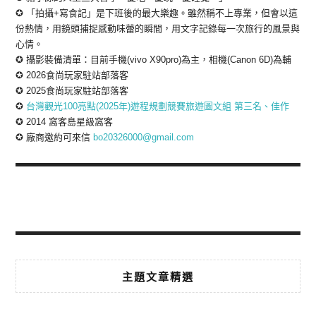
✪ 「拍攝+寫食記」是下班後的最大樂趣。雖然稱不上專業，但會以這
份熱情，用鏡頭捕捉感動味蕾的瞬間，用文字記錄每一次旅行的風景與
心情。
✪ 攝影裝備清單：目前手機(vivo X90pro)為主，相機(Canon 6D)為輔
✪ 2026食尚玩家駐站部落客
✪ 2025食尚玩家駐站部落客
✪
台灣觀光100亮點(2025年)遊程規劃競賽旅遊圖文組 第三名、佳作
✪ 2014 窩客島星級窩客
✪ 廠商邀約可來信
bo20326000@gmail.com
主題文章精選