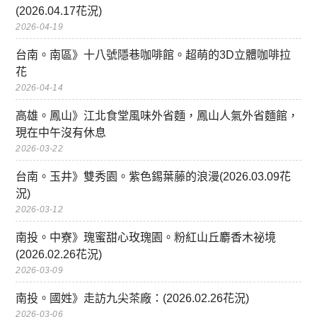
(2026.04.17花況)
2026-04-19
台南。南區》十八號隱巷咖啡館。超萌的3D立體咖啡拉
花
2026-04-14
高雄。鳳山》江北食堂風味外省麵，鳳山人氣外省麵館，
現在中午沒有休息
2026-03-22
台南。玉井》雙秀園。紫色錫葉藤的浪漫(2026.03.09花
況)
2026-03-12
南投。中寮》瑰蜜甜心玫瑰園。粉紅山丘麝香木祕境
(2026.02.26花況)
2026-03-09
南投。國姓》走訪九尖茶廠：(2026.02.26花況)
2026-03-06