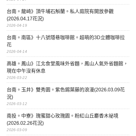
台南。龍崎》頂牛埔石斛蘭。私人庭院有開放參觀
(2026.04.17花況)
2026-04-19
台南。南區》十八號隱巷咖啡館。超萌的3D立體咖啡拉
花
2026-04-14
高雄。鳳山》江北食堂風味外省麵，鳳山人氣外省麵館，
現在中午沒有休息
2026-03-22
台南。玉井》雙秀園。紫色錫葉藤的浪漫(2026.03.09花
況)
2026-03-12
南投。中寮》瑰蜜甜心玫瑰園。粉紅山丘麝香木祕境
(2026.02.26花況)
2026-03-09