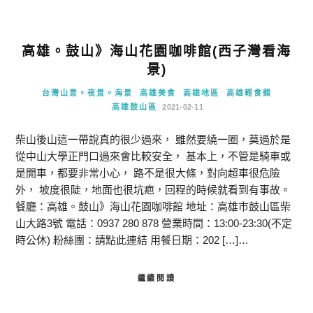
高雄。鼓山》海山花園咖啡館(西子灣看海
景)
台灣山景。夜景。海景
高雄美食
高雄地區
高雄輕食類
高雄鼓山區
2021-02-11
柴山後山這一帶說真的很少過來， 雖然要繞一圈，莫過於是
從中山大學正門口過來會比較安全， 基本上，不管是騎車或
是開車，都要非常小心， 路不是很大條，對向超車很危險
外， 坡度很陡，地面也很坑疤，回程的時候就看到有事故。
餐廳：高雄。鼓山》海山花園咖啡館 地址：高雄市鼓山區柴
山大路3號 電話：0937 280 878 營業時間：13:00-23:30(不定
時公休) 粉絲團：請點此連結 用餐日期：202 […]…
繼續閱讀