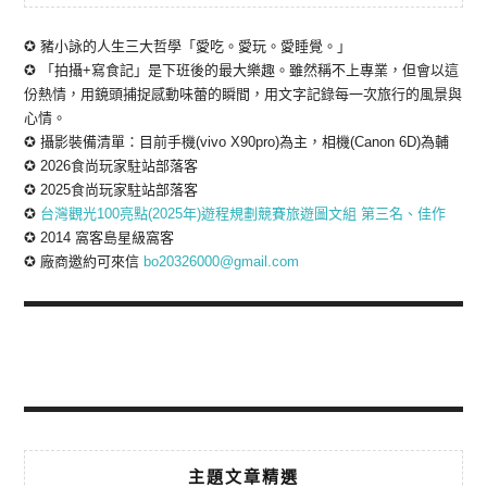
✪ 豬小詠的人生三大哲學「愛吃。愛玩。愛睡覺。」
✪ 「拍攝+寫食記」是下班後的最大樂趣。雖然稱不上專業，但會以這
份熱情，用鏡頭捕捉感動味蕾的瞬間，用文字記錄每一次旅行的風景與
心情。
✪ 攝影裝備清單：目前手機(vivo X90pro)為主，相機(Canon 6D)為輔
✪ 2026食尚玩家駐站部落客
✪ 2025食尚玩家駐站部落客
✪
台灣觀光100亮點(2025年)遊程規劃競賽旅遊圖文組 第三名、佳作
✪ 2014 窩客島星級窩客
✪ 廠商邀約可來信
bo20326000@gmail.com
主題文章精選