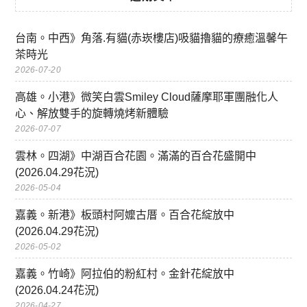
台南。中西》角落.有貓(赤崁樓店)吸貓擼貓的療癒溫馨午
茶時光
2026-07-20
高雄。小港》微笑白雲Smiley Cloud薩摩耶軍團融化人
心、解放雙手的旋轉燒烤新體驗
2026-07-07
雲林。四湖》中湖百合花園。滿滿的百合花盛開中
(2026.04.29花況)
2026-05-04
嘉義。新港》板頭村阿嬤古厝。百合花綻放中
(2026.04.29花況)
2026-05-02
嘉義。竹崎》阿拉伯的粉紅村。金針花綻放中
(2026.04.24花況)
2026-04-27