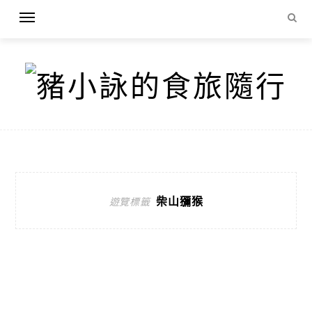
柴山獼猴
遊覽標籤