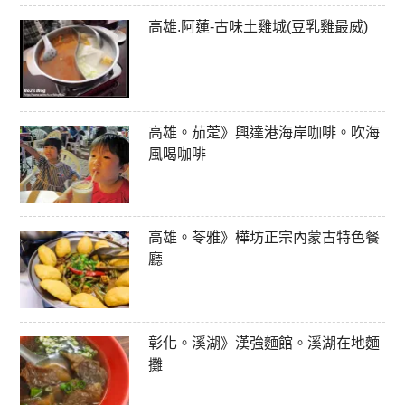
高雄.阿蓮-古味土雞城(豆乳雞最威)
高雄。茄萣》興達港海岸咖啡。吹海
風喝咖啡
高雄。苓雅》樺坊正宗內蒙古特色餐
廳
彰化。溪湖》漢強麵館。溪湖在地麵
攤