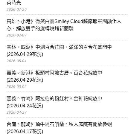
茶時光
2026-07-20
高雄。小港》微笑白雲Smiley Cloud薩摩耶軍團融化人
心、解放雙手的旋轉燒烤新體驗
2026-07-07
雲林。四湖》中湖百合花園。滿滿的百合花盛開中
(2026.04.29花況)
2026-05-04
嘉義。新港》板頭村阿嬤古厝。百合花綻放中
(2026.04.29花況)
2026-05-02
嘉義。竹崎》阿拉伯的粉紅村。金針花綻放中
(2026.04.24花況)
2026-04-27
台南。龍崎》頂牛埔石斛蘭。私人庭院有開放參觀
(2026.04.17花況)