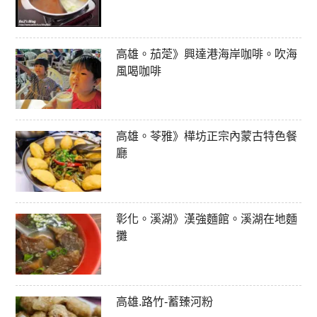
高雄。茄萣》興達港海岸咖啡。吹海
風喝咖啡
高雄。苓雅》樺坊正宗內蒙古特色餐
廳
彰化。溪湖》漢強麵館。溪湖在地麵
攤
高雄.路竹-蓄臻河粉