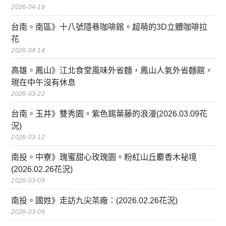
2026-04-19
台南。南區》十八號隱巷咖啡館。超萌的3D立體咖啡拉
花
2026-04-14
高雄。鳳山》江北食堂風味外省麵，鳳山人氣外省麵館，
現在中午沒有休息
2026-03-22
台南。玉井》雙秀園。紫色錫葉藤的浪漫(2026.03.09花
況)
2026-03-12
南投。中寮》瑰蜜甜心玫瑰園。粉紅山丘麝香木祕境
(2026.02.26花況)
2026-03-09
南投。國姓》走訪九尖茶廠：(2026.02.26花況)
2026-03-06