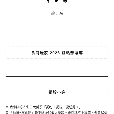
由
小詠
食尚玩家 2026 駐站部落客
關於小詠
✪ 豬小詠的人生三大哲學「愛吃。愛玩。愛睡覺。」
✪ 「拍攝+寫食記」是下班後的最大樂趣。雖然稱不上專業，但會以這