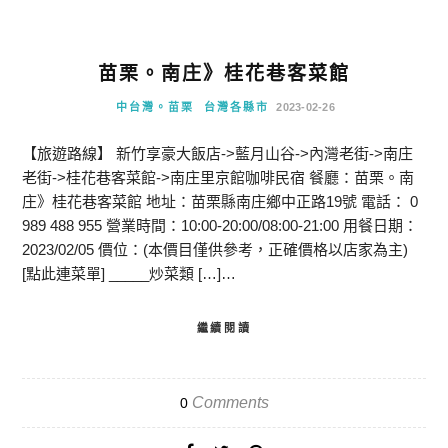
苗栗。南庄》桂花巷客菜館
中台灣。苗栗
台灣各縣市
2023-02-26
【旅遊路線】 新竹享豪大飯店->藍月山谷->內灣老街->南庄
老街->桂花巷客菜館->南庄里京館咖啡民宿 餐廳：苗栗。南
庄》桂花巷客菜館 地址：苗栗縣南庄鄉中正路19號 電話： 0
989 488 955 營業時間：10:00-20:00/08:00-21:00 用餐日期：
2023/02/05 價位：(本價目僅供參考，正確價格以店家為主)
[點此連菜單] _____炒菜類 […]…
繼續閱讀
Comments
0