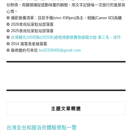
份熱情，用鏡頭捕捉感動味蕾的瞬間，用文字記錄每一次旅行的風景與
心情。
✪ 攝影裝備清單：目前手機(vivo X90pro)為主，相機(Canon 6D)為輔
✪ 2026食尚玩家駐站部落客
✪ 2025食尚玩家駐站部落客
✪
台灣觀光100亮點(2025年)遊程規劃競賽旅遊圖文組 第三名、佳作
✪ 2014 窩客島星級窩客
✪ 廠商邀約可來信
bo20326000@gmail.com
主題文章精選
台灣全台和服浴衣體驗景點一覽