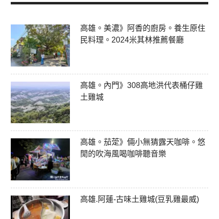
高雄。美濃》阿香的廚房。養生原住
民料理。2024米其林推薦餐廳
高雄。內門》308高地洪代表桶仔雞
土雞城
高雄。茄萣》倆小無猜露天咖啡。悠
閒的吹海風喝咖啡聽音樂
高雄.阿蓮-古味土雞城(豆乳雞最威)