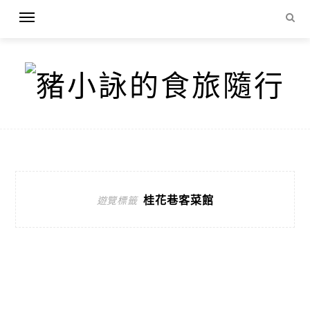
桂花巷客菜館
遊覽標籤