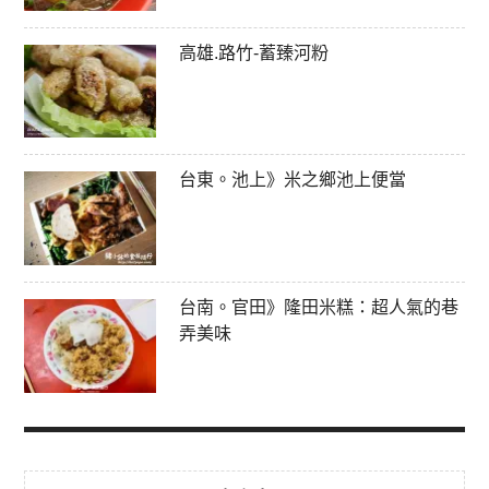
高雄.路竹-蓄臻河粉
台東。池上》米之鄉池上便當
台南。官田》隆田米糕：超人氣的巷
弄美味