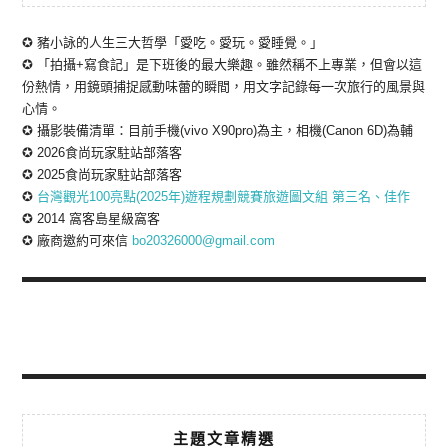
✪ 豬小詠的人生三大哲學「愛吃。愛玩。愛睡覺。」
✪ 「拍攝+寫食記」是下班後的最大樂趣。雖然稱不上專業，但會以這
份熱情，用鏡頭捕捉感動味蕾的瞬間，用文字記錄每一次旅行的風景與
心情。
✪ 攝影裝備清單：目前手機(vivo X90pro)為主，相機(Canon 6D)為輔
✪ 2026食尚玩家駐站部落客
✪ 2025食尚玩家駐站部落客
✪
台灣觀光100亮點(2025年)遊程規劃競賽旅遊圖文組 第三名、佳作
✪ 2014 窩客島星級窩客
✪ 廠商邀約可來信
bo20326000@gmail.com
主題文章精選