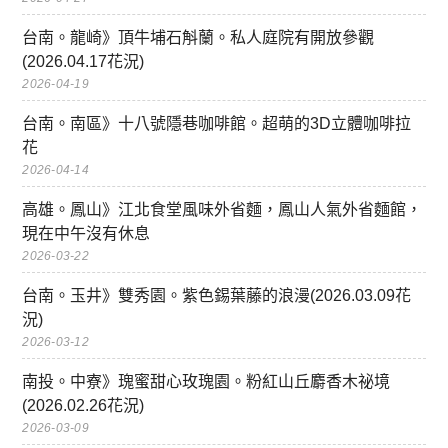
台南。龍崎》頂牛埔石斛蘭。私人庭院有開放參觀
(2026.04.17花況)
2026-04-19
台南。南區》十八號隱巷咖啡館。超萌的3D立體咖啡拉
花
2026-04-14
高雄。鳳山》江北食堂風味外省麵，鳳山人氣外省麵館，
現在中午沒有休息
2026-03-22
台南。玉井》雙秀園。紫色錫葉藤的浪漫(2026.03.09花
況)
2026-03-12
南投。中寮》瑰蜜甜心玫瑰園。粉紅山丘麝香木祕境
(2026.02.26花況)
2026-03-09