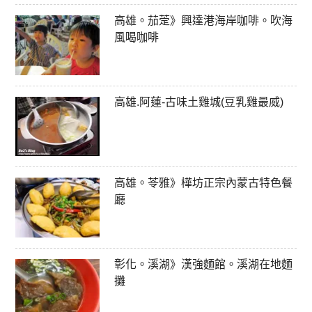
高雄。茄萣》興達港海岸咖啡。吹海
風喝咖啡
高雄.阿蓮-古味土雞城(豆乳雞最威)
高雄。苓雅》樺坊正宗內蒙古特色餐
廳
彰化。溪湖》漢強麵館。溪湖在地麵
攤