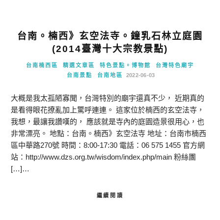
台南。楠西》玄空法寺。鐘乳石林立庭園
(2014臺灣十大宗教景點)
台南楠西區
精選文章區
特色景點。博物館
台灣特色廟宇
台南景點
台南地區
2022-06-03
大概是我太孤陋寡聞，台灣特別的廟宇還真不少， 近期真的
是看得眼花撩亂加上驚呼連連。 這家位於楠西的玄空法寺，
我想，最讓我讚嘆的， 應該就是寺內的庭園造景很用心，也
非常漂亮。 地點：台南。楠西》玄空法寺 地址：台南市楠西
區中華路270號 時間：8:00-17:30 電話：06 575 1455 官方網
站：http://www.dzs.org.tw/wisdom/index.php/main 粉絲團
[…]…
繼續閱讀