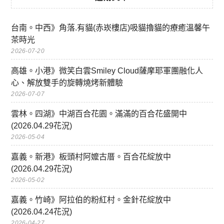
台南。中西》角落.有貓(赤崁樓店)吸貓擼貓的療癒溫馨午
茶時光
2026-07-20
高雄。小港》微笑白雲Smiley Cloud薩摩耶軍團融化人
心、解放雙手的旋轉燒烤新體驗
2026-07-07
雲林。四湖》中湖百合花園。滿滿的百合花盛開中
(2026.04.29花況)
2026-05-04
嘉義。新港》板頭村阿嬤古厝。百合花綻放中
(2026.04.29花況)
2026-05-02
嘉義。竹崎》阿拉伯的粉紅村。金針花綻放中
(2026.04.24花況)
2026-04-27