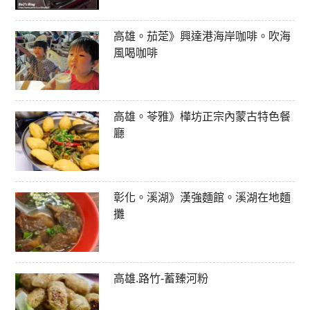
高雄。茄萣》興達港海岸咖啡。吹海
風喝咖啡
高雄。苓雅》樺坊正宗內蒙古特色餐
廳
彰化。溪湖》漢強麵館。溪湖在地麵
攤
高雄.路竹-蓄臻河粉