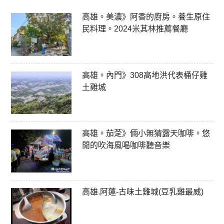
高雄。美濃》阿香的廚房。養生原住
民料理。2024米其林推薦餐廳
高雄。內門》308高地洪代表桶仔雞
土雞城
高雄。茄萣》倆小無猜露天咖啡。悠
閒的吹海風喝咖啡聽音樂
高雄.阿蓮-古味土雞城(豆乳雞最威)