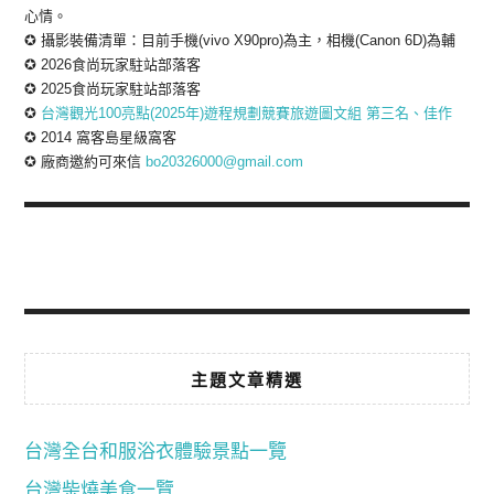
心情。
✪ 攝影裝備清單：目前手機(vivo X90pro)為主，相機(Canon 6D)為輔
✪ 2026食尚玩家駐站部落客
✪ 2025食尚玩家駐站部落客
✪
台灣觀光100亮點(2025年)遊程規劃競賽旅遊圖文組 第三名、佳作
✪ 2014 窩客島星級窩客
✪ 廠商邀約可來信
bo20326000@gmail.com
主題文章精選
台灣全台和服浴衣體驗景點一覽
台灣柴燒美食一覽