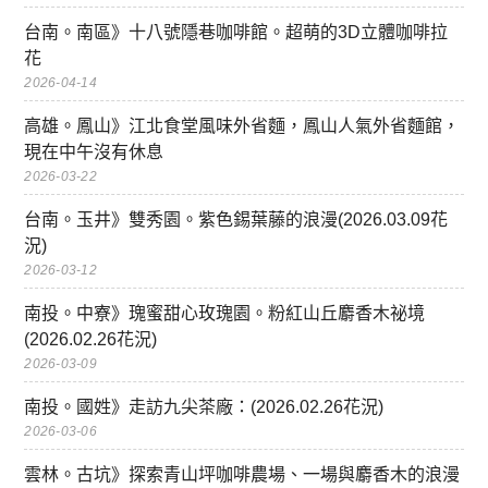
台南。南區》十八號隱巷咖啡館。超萌的3D立體咖啡拉
花
2026-04-14
高雄。鳳山》江北食堂風味外省麵，鳳山人氣外省麵館，
現在中午沒有休息
2026-03-22
台南。玉井》雙秀園。紫色錫葉藤的浪漫(2026.03.09花
況)
2026-03-12
南投。中寮》瑰蜜甜心玫瑰園。粉紅山丘麝香木祕境
(2026.02.26花況)
2026-03-09
南投。國姓》走訪九尖茶廠：(2026.02.26花況)
2026-03-06
雲林。古坑》探索青山坪咖啡農場、一場與麝香木的浪漫