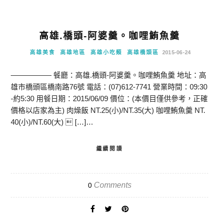
高雄.橋頭-阿婆羹。咖哩鮪魚羹
高雄美食
高雄地區
高雄小吃類
高雄橋頭區
2015-06-24
—————– 餐廳：高雄.橋頭-阿婆羹。咖哩鮪魚羹 地址：高
雄市橋頭區橋南路76號 電話：(07)612-7741 營業時間：09:30
-約5:30 用餐日期：2015/06/09 價位：(本價目僅供參考，正確
價格以店家為主) 肉燥飯 NT.25(小)/NT.35(大) 咖哩鮪魚羹 NT.
40(小)/NT.60(大)  […]…
繼續閱讀
Comments
0