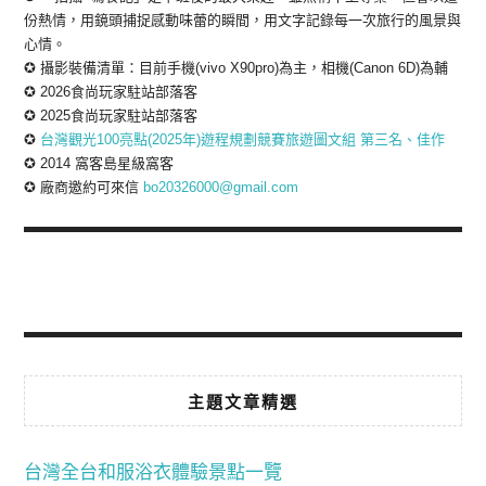
份熱情，用鏡頭捕捉感動味蕾的瞬間，用文字記錄每一次旅行的風景與
心情。
✪ 攝影裝備清單：目前手機(vivo X90pro)為主，相機(Canon 6D)為輔
✪ 2026食尚玩家駐站部落客
✪ 2025食尚玩家駐站部落客
✪
台灣觀光100亮點(2025年)遊程規劃競賽旅遊圖文組 第三名、佳作
✪ 2014 窩客島星級窩客
✪ 廠商邀約可來信
bo20326000@gmail.com
主題文章精選
台灣全台和服浴衣體驗景點一覽