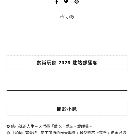
由
小詠
食尚玩家 2026 駐站部落客
關於小詠
✪ 豬小詠的人生三大哲學「愛吃。愛玩。愛睡覺。」
✪ 「拍攝+寫食記」是下班後的最大樂趣。雖然稱不上專業，但會以這