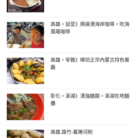
高雄。茄萣》興達港海岸咖啡。吹海
風喝咖啡
高雄。苓雅》樺坊正宗內蒙古特色餐
廳
彰化。溪湖》漢強麵館。溪湖在地麵
攤
高雄.路竹-蓄臻河粉