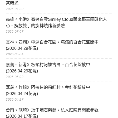
茶時光
2026-07-20
高雄。小港》微笑白雲Smiley Cloud薩摩耶軍團融化人
心、解放雙手的旋轉燒烤新體驗
2026-07-07
雲林。四湖》中湖百合花園。滿滿的百合花盛開中
(2026.04.29花況)
2026-05-04
嘉義。新港》板頭村阿嬤古厝。百合花綻放中
(2026.04.29花況)
2026-05-02
嘉義。竹崎》阿拉伯的粉紅村。金針花綻放中
(2026.04.24花況)
2026-04-27
台南。龍崎》頂牛埔石斛蘭。私人庭院有開放參觀
(2026.04.17花況)