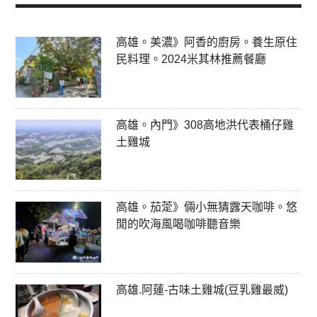
高雄。美濃》阿香的廚房。養生原住
民料理。2024米其林推薦餐廳
高雄。內門》308高地洪代表桶仔雞
土雞城
高雄。茄萣》倆小無猜露天咖啡。悠
閒的吹海風喝咖啡聽音樂
高雄.阿蓮-古味土雞城(豆乳雞最威)