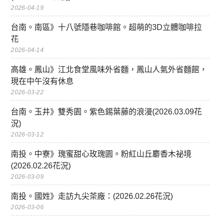
2026-04-19
台南。南區》十八號隱巷咖啡館。超萌的3D立體咖啡拉
花
2026-04-14
高雄。鳳山》江北食堂風味外省麵，鳳山人氣外省麵館，
現在中午沒有休息
2026-03-22
台南。玉井》雙秀園。紫色錫葉藤的浪漫(2026.03.09花
況)
2026-03-12
南投。中寮》瑰蜜甜心玫瑰園。粉紅山丘麝香木祕境
(2026.02.26花況)
2026-03-09
南投。國姓》走訪九尖茶廠：(2026.02.26花況)
2026-03-06