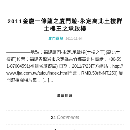
2011金廈一條龍之廈門遊-永定高北土樓群
土樓王之承啟樓
廈門遊記
2011-11-04
—————–地點：福建廈門-永定.承啟樓(土樓之王)(高北土
樓群)位置：福建省龍岩市永定縣古竹鄉高北村電話：+86-59
1-87604591(福建省旅遊局) 日期：2011/7/23官方網站：http://
www.fjta.com.tw/tulou/index.html門票：RMB.50(約NT.250) 廈
門遊相關相片集： […]…
繼續閱讀
Comments
34