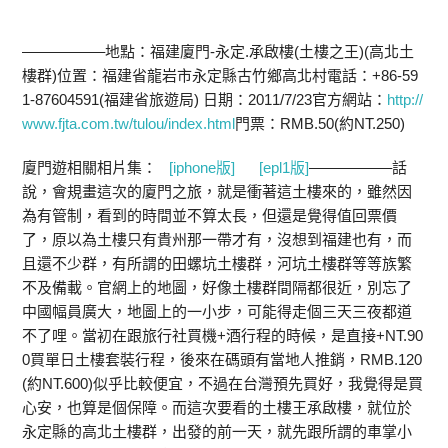
—————–地點：福建廈門-永定.承啟樓(土樓之王)(高北土
樓群)位置：福建省龍岩市永定縣古竹鄉高北村
電話：+86-59
1-87604591(福建省旅遊局) 日期：2011/7/23官方網站：
http://
www.fjta.com.tw/tulou/index.html
門票：RMB.50(約NT.250)
廈門遊相關相片集：
[iphone版]
[epl1版]
—————–話
說，會規畫這次的廈門之旅，就是衝著這土樓來的，雖然因
為有管制，看到的時間並不算太長，但還是覺得值回票價
了，原以為土樓只有貴州那一帶才有，沒想到福建也有，而
且還不少群，有所謂的田螺坑土樓群，河坑土樓群等等族繁
不及備載。官網上的地圖，好像土樓群間隔都很近，別忘了
中國幅員廣大，地圖上的一小步，可能得走個三天三夜都道
不了哩。當初在跟旅行社買機+酒行程的時候，是直接+NT.90
0買單日土樓套裝行程，後來在碼頭有當地人推銷，RMB.120
(約NT.600)似乎比較便宜，不過在台灣預先買好，我覺得是買
心安，也算是個保障。而這次要看的土樓王承啟樓，就位於
永定縣的高北土樓群，出發的前一天，就先跟所謂的車掌小