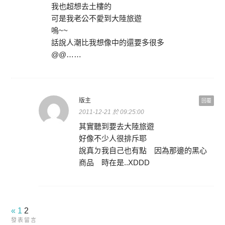
我也超想去土樓的
可是我老公不愛到大陸旅遊
嗚~~
話說人潮比我想像中的還要多很多
@@……
版主
回覆
2011-12-21 於 09:25:00
其實聽到要去大陸旅遊
好像不少人很排斥耶
說真ㄉ我自己也有點 因為那邊的黑心
商品 時在是..XDDD
«
1
2
發表留言