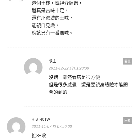
這個土樓，電視介紹過，
還真是古味十足，
還有那濃濃的土味，
能親自見識，
應該另有一番風味。
版主
回覆
2011-12-22 於 01:28:00
沒錯 雖然看店是很方便
但是很多感覺 還是要親身體驗才能體
會的到的
HIST40TW
回覆
2011-11-07 於 07:50:00
推8+收