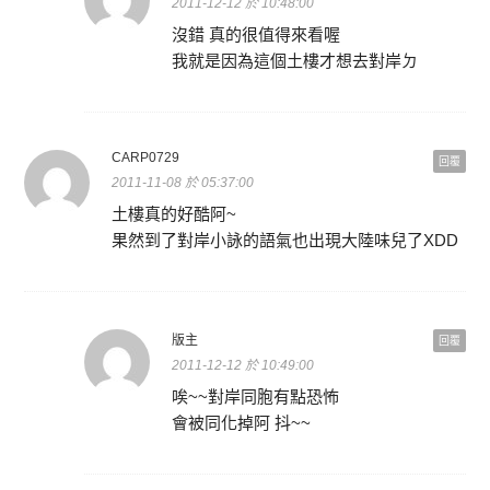
2011-12-12 於 10:48:00
沒錯 真的很值得來看喔
我就是因為這個土樓才想去對岸ㄉ
CARP0729
回覆
2011-11-08 於 05:37:00
土樓真的好酷阿~
果然到了對岸小詠的語氣也出現大陸味兒了XDD
版主
回覆
2011-12-12 於 10:49:00
唉~~對岸同胞有點恐怖
會被同化掉阿 抖~~