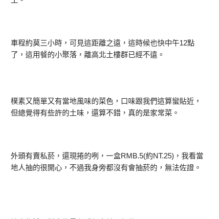
車程約莫三小時，可見這距離之遠，這時候也快中午12點
了，這用餐的小聚落，離高北土樓群已經不遠。
樸素又簡單又有當地風味的菜色，口味跟我們這算蠻貼近，
但總覺得有些許的土味，還算不錯，真的是家常菜。
外頭有賣私菸，還現捲的咧，一盒RMB.5(約NT.25)，我看當
地人抽的很開心，不過我身旁都沒有會抽菸的，無法佐證。