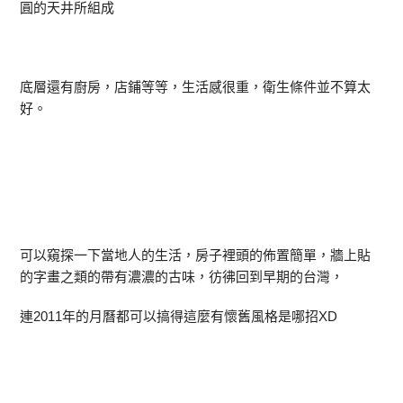
圓的天井所組成
底層還有廚房，店鋪等等，生活感很重，衛生條件並不算太
好。
可以窺探一下當地人的生活，房子裡頭的佈置簡單，牆上貼
的字畫之類的帶有濃濃的古味，彷彿回到早期的台灣，
連2011年的月曆都可以搞得這麼有懷舊風格是哪招XD