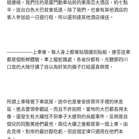
姐連絡，我們住的是廈門動車站前的東南亞大酒店，約七點
半，這台白色大巴就會抵達，除了我們，也會有其他酒店的
客人參加這一日遊行程，所以還到達其他酒店接送。
—————–上車後，每人身上都會貼個識別貼紙，連答這車
都是個新鮮體驗，車上龍蛇雜處，各省份都有，光聽那四川
口音的大陸仔講了自以為好笑的腸子打結還真倒胃，
所謂上車睡覺下車尿尿，途中也是會安排買伴手禮的休息
區，進去要領參觀証，而且不許拍照，當地的大巴都長得太
像，還發生有大嬸找不到車子大遲到的烏龍事件，反倒是自
個兒的同胞罵她們最兇，兩位大嬸之後都是第一個上車。由
此見得，對岸的最討厭吃虧，但這個定律只適用在他們本
土。