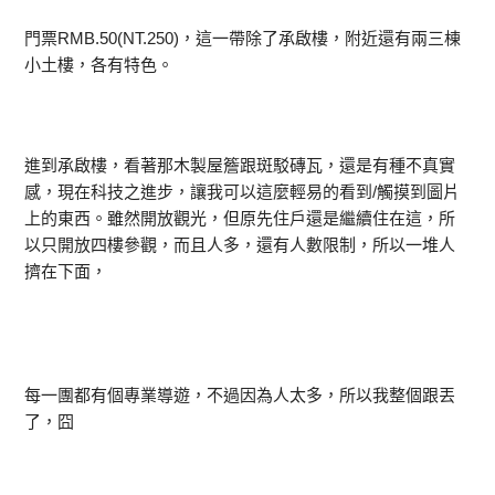
門票RMB.50(NT.250)，這一帶除了承啟樓，附近還有兩三棟
小土樓，各有特色。
進到承啟樓，看著那木製屋簷跟斑駁磚瓦，還是有種不真實
感，現在科技之進步，讓我可以這麼輕易的看到/觸摸到圖片
上的東西。雖然開放觀光，但原先住戶還是繼續住在這，所
以只開放四樓參觀，而且人多，還有人數限制，所以一堆人
擠在下面，
每一團都有個專業導遊，不過因為人太多，所以我整個跟丟
了，囧