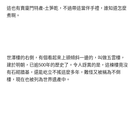
這也有賣廈門特產-土笋乾，不過帶這當伴手禮，誰知道怎麼
煮啊。
世澤樓的右側，有個看起來上頭傾斜一邊的，叫做五雲樓，
建於明朝，已逾500年的歷史了。令人訝異的是，這棟樓竟沒
有石砌牆基，還能屹立不搖這麼多年，難怪又被稱為不倒
樓，現在也被列為世界遺產中。