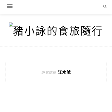
江水號
遊覽標籤