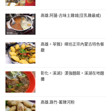
高雄.阿蓮-古味土雞城(豆乳雞最威)
高雄。苓雅》樺坊正宗內蒙古特色餐
廳
彰化。溪湖》漢強麵館。溪湖在地麵
攤
高雄.路竹-蓄臻河粉