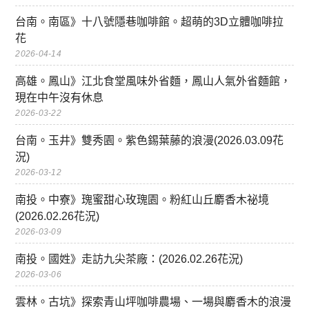
台南。南區》十八號隱巷咖啡館。超萌的3D立體咖啡拉
花
2026-04-14
高雄。鳳山》江北食堂風味外省麵，鳳山人氣外省麵館，
現在中午沒有休息
2026-03-22
台南。玉井》雙秀園。紫色錫葉藤的浪漫(2026.03.09花
況)
2026-03-12
南投。中寮》瑰蜜甜心玫瑰園。粉紅山丘麝香木祕境
(2026.02.26花況)
2026-03-09
南投。國姓》走訪九尖茶廠：(2026.02.26花況)
2026-03-06
雲林。古坑》探索青山坪咖啡農場、一場與麝香木的浪漫