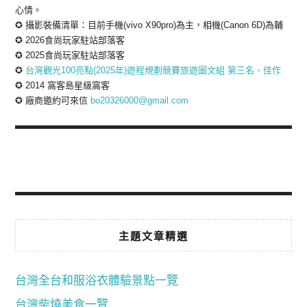
心情。
✪ 攝影裝備清單：目前手機(vivo X90pro)為主，相機(Canon 6D)為輔
✪ 2026食尚玩家駐站部落客
✪ 2025食尚玩家駐站部落客
✪
台灣觀光100亮點(2025年)遊程規劃競賽旅遊圖文組 第三名、佳作
✪ 2014 窩客島星級窩客
✪ 廠商邀約可來信
bo20326000@gmail.com
主題文章精選
台灣全台和服浴衣體驗景點一覽
台灣柴燒美食一覽