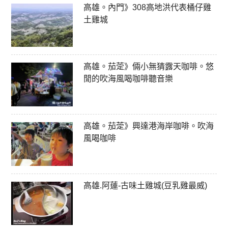
高雄。內門》308高地洪代表桶仔雞
土雞城
高雄。茄萣》倆小無猜露天咖啡。悠
閒的吹海風喝咖啡聽音樂
高雄。茄萣》興達港海岸咖啡。吹海
風喝咖啡
高雄.阿蓮-古味土雞城(豆乳雞最威)