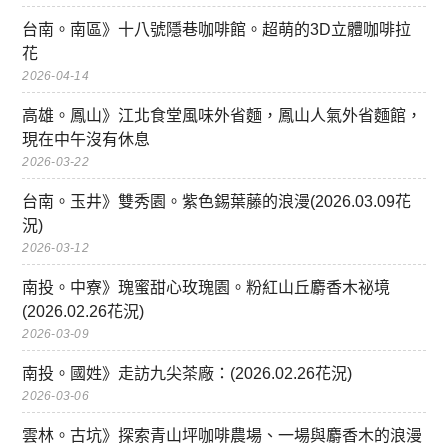
台南。南區》十八號隱巷咖啡館。超萌的3D立體咖啡拉
花
2026-04-14
高雄。鳳山》江北食堂風味外省麵，鳳山人氣外省麵館，
現在中午沒有休息
2026-03-22
台南。玉井》雙秀園。紫色錫葉藤的浪漫(2026.03.09花
況)
2026-03-12
南投。中寮》瑰蜜甜心玫瑰園。粉紅山丘麝香木祕境
(2026.02.26花況)
2026-03-09
南投。國姓》走訪九尖茶廠：(2026.02.26花況)
2026-03-06
雲林。古坑》探索青山坪咖啡農場、一場與麝香木的浪漫