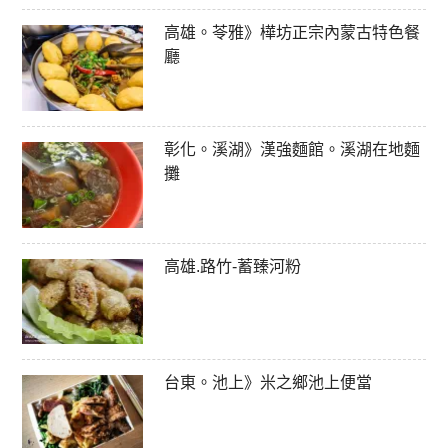
高雄。苓雅》樺坊正宗內蒙古特色餐
廳
彰化。溪湖》漢強麵館。溪湖在地麵
攤
高雄.路竹-蓄臻河粉
台東。池上》米之鄉池上便當