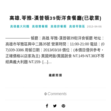
高雄.苓雅-漢普頓39街洋食餐廳(已歇業)
高雄義大利麵
高雄簡餐類
高雄排餐類
高雄苓雅區
2013-04-06
——————– 餐廳：高雄.苓雅-漢普頓39街洋食餐廳 地址：
高雄市苓雅區興中二路35號 營業時間：11:00-21:00 電話：(0
7)339-3386 用餐日期：2013/03/18 價位：(本價目僅供參考，
正確價格以店家為主) 異國烤飯/異國蔬食 NT.149-NT.383不等
經典義大利麵 NT.159- […]…
繼續閱讀
Comments
0