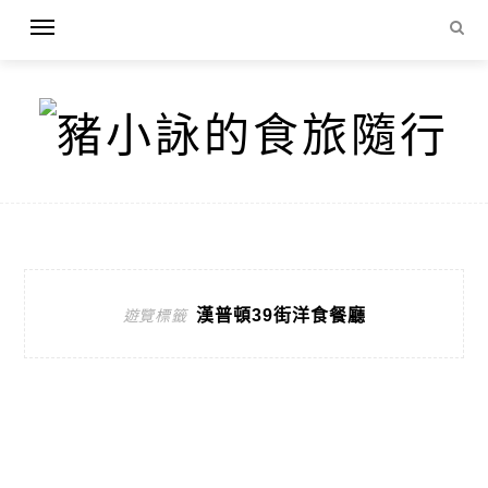
漢普頓39街洋食餐廳
遊覽標籤