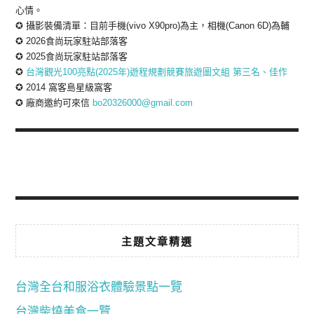
心情。
✪ 攝影裝備清單：目前手機(vivo X90pro)為主，相機(Canon 6D)為輔
✪ 2026食尚玩家駐站部落客
✪ 2025食尚玩家駐站部落客
✪
台灣觀光100亮點(2025年)遊程規劃競賽旅遊圖文組 第三名、佳作
✪ 2014 窩客島星級窩客
✪ 廠商邀約可來信
bo20326000@gmail.com
主題文章精選
台灣全台和服浴衣體驗景點一覽
台灣柴燒美食一覽