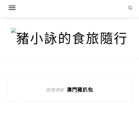
澳門豬扒包
遊覽標籤