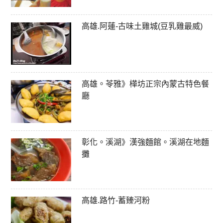
高雄.阿蓮-古味土雞城(豆乳雞最威)
高雄。苓雅》樺坊正宗內蒙古特色餐
廳
彰化。溪湖》漢強麵館。溪湖在地麵
攤
高雄.路竹-蓄臻河粉