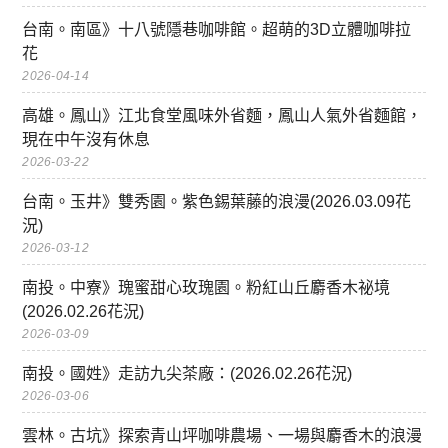
台南。南區》十八號隱巷咖啡館。超萌的3D立體咖啡拉
花
2026-04-14
高雄。鳳山》江北食堂風味外省麵，鳳山人氣外省麵館，
現在中午沒有休息
2026-03-22
台南。玉井》雙秀園。紫色錫葉藤的浪漫(2026.03.09花
況)
2026-03-12
南投。中寮》瑰蜜甜心玫瑰園。粉紅山丘麝香木祕境
(2026.02.26花況)
2026-03-09
南投。國姓》走訪九尖茶廠：(2026.02.26花況)
2026-03-06
雲林。古坑》探索青山坪咖啡農場、一場與麝香木的浪漫