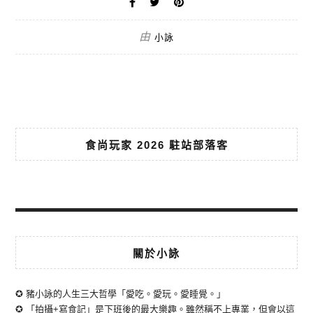
由
小詠
食尚玩家 2026 駐站部落客
關於小詠
✪ 豬小詠的人生三大哲學「愛吃。愛玩。愛睡覺。」
✪ 「拍攝+寫食記」是下班後的最大樂趣。雖然稱不上專業，但會以這