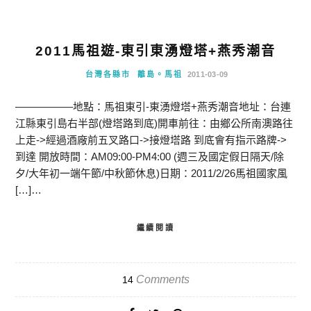
2011馬祖遊-東引東湧燈塔+燕秀潮音
台灣各縣市
離島。馬祖
2011-03-09
—————–地點：馬祖東引-東湧燈塔+燕秀潮音地址：台連
江縣東引島右半部(燈塔路到底)開車前往：由鄉公所南澳路往
上走->經過酒廠前五叉路口->接燈塔路 到底會有指示路牌->
到達 開放時間：AM09:00-PM4:00 (週三及國定假日隔天/除
夕/大年初一端午節/中秋節休息)日期：2011/2/26馬祖國家風
[…]…
繼續閱讀
Comments
14