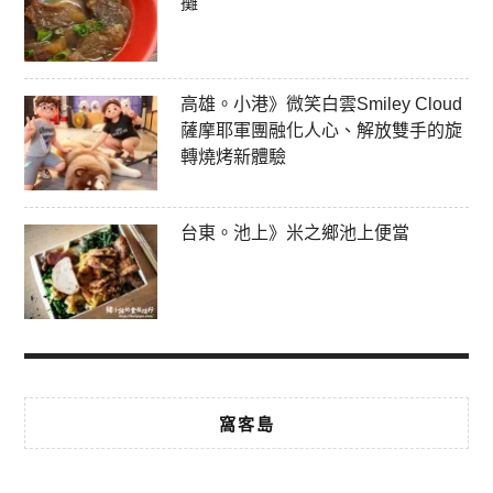
攤
高雄。小港》微笑白雲Smiley Cloud
薩摩耶軍團融化人心、解放雙手的旋
轉燒烤新體驗
台東。池上》米之鄉池上便當
窩客島