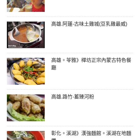
高雄.阿蓮-古味土雞城(豆乳雞最威)
高雄。苓雅》樺坊正宗內蒙古特色餐
廳
高雄.路竹-蓄臻河粉
彰化。溪湖》漢強麵館。溪湖在地麵