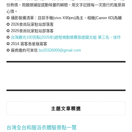
份熱情，用鏡頭捕捉感動味蕾的瞬間，用文字記錄每一次旅行的風景與
心情。
✪ 攝影裝備清單：目前手機(vivo X90pro)為主，相機(Canon 6D)為輔
✪ 2026食尚玩家駐站部落客
✪ 2025食尚玩家駐站部落客
✪
台灣觀光100亮點(2025年)遊程規劃競賽旅遊圖文組 第三名、佳作
✪ 2014 窩客島星級窩客
✪ 廠商邀約可來信
bo20326000@gmail.com
主題文章精選
台灣全台和服浴衣體驗景點一覽