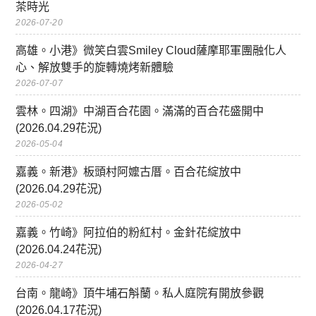
茶時光
2026-07-20
高雄。小港》微笑白雲Smiley Cloud薩摩耶軍團融化人
心、解放雙手的旋轉燒烤新體驗
2026-07-07
雲林。四湖》中湖百合花園。滿滿的百合花盛開中
(2026.04.29花況)
2026-05-04
嘉義。新港》板頭村阿嬤古厝。百合花綻放中
(2026.04.29花況)
2026-05-02
嘉義。竹崎》阿拉伯的粉紅村。金針花綻放中
(2026.04.24花況)
2026-04-27
台南。龍崎》頂牛埔石斛蘭。私人庭院有開放參觀
(2026.04.17花況)