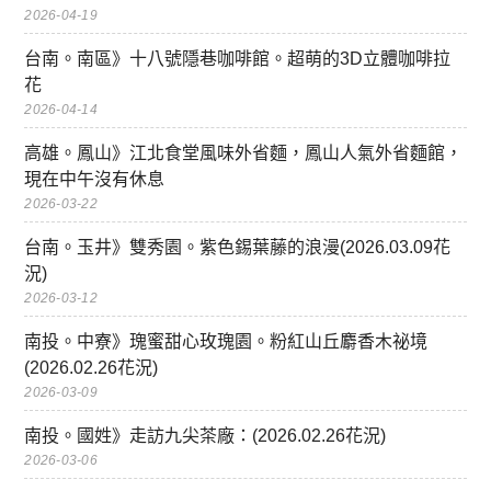
2026-04-19
台南。南區》十八號隱巷咖啡館。超萌的3D立體咖啡拉
花
2026-04-14
高雄。鳳山》江北食堂風味外省麵，鳳山人氣外省麵館，
現在中午沒有休息
2026-03-22
台南。玉井》雙秀園。紫色錫葉藤的浪漫(2026.03.09花
況)
2026-03-12
南投。中寮》瑰蜜甜心玫瑰園。粉紅山丘麝香木祕境
(2026.02.26花況)
2026-03-09
南投。國姓》走訪九尖茶廠：(2026.02.26花況)
2026-03-06