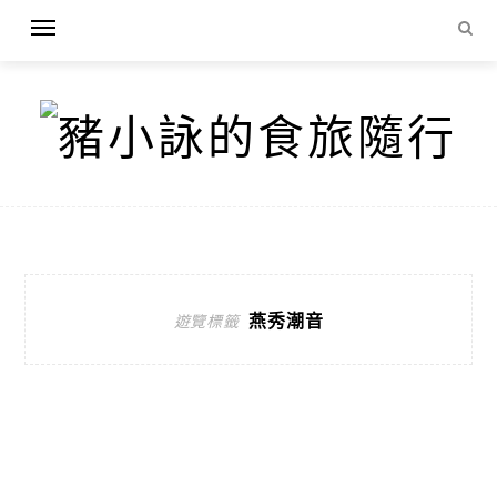
燕秀潮音
遊覽標籤