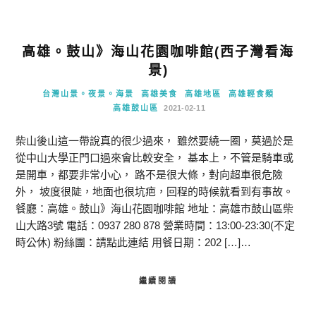
高雄。鼓山》海山花園咖啡館(西子灣看海
景)
台灣山景。夜景。海景
高雄美食
高雄地區
高雄輕食類
高雄鼓山區
2021-02-11
柴山後山這一帶說真的很少過來， 雖然要繞一圈，莫過於是
從中山大學正門口過來會比較安全， 基本上，不管是騎車或
是開車，都要非常小心， 路不是很大條，對向超車很危險
外， 坡度很陡，地面也很坑疤，回程的時候就看到有事故。
餐廳：高雄。鼓山》海山花園咖啡館 地址：高雄市鼓山區柴
山大路3號 電話：0937 280 878 營業時間：13:00-23:30(不定
時公休) 粉絲團：請點此連結 用餐日期：202 […]…
繼續閱讀