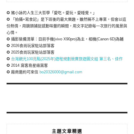
✪ 豬小詠的人生三大哲學「愛吃。愛玩。愛睡覺。」
✪ 「拍攝+寫食記」是下班後的最大樂趣。雖然稱不上專業，但會以這
份熱情，用鏡頭捕捉感動味蕾的瞬間，用文字記錄每一次旅行的風景與
心情。
✪ 攝影裝備清單：目前手機(vivo X90pro)為主，相機(Canon 6D)為輔
✪ 2026食尚玩家駐站部落客
✪ 2025食尚玩家駐站部落客
✪
台灣觀光100亮點(2025年)遊程規劃競賽旅遊圖文組 第三名、佳作
✪ 2014 窩客島星級窩客
✪ 廠商邀約可來信
bo20326000@gmail.com
主題文章精選