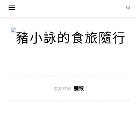
獼猴
遊覽標籤