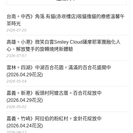
台南。中西》角落.有貓(赤崁樓店)吸貓擼貓的療癒溫馨午
茶時光
2026-07-20
高雄。小港》微笑白雲Smiley Cloud薩摩耶軍團融化人
心、解放雙手的旋轉燒烤新體驗
2026-07-07
雲林。四湖》中湖百合花園。滿滿的百合花盛開中
(2026.04.29花況)
2026-05-04
嘉義。新港》板頭村阿嬤古厝。百合花綻放中
(2026.04.29花況)
2026-05-02
嘉義。竹崎》阿拉伯的粉紅村。金針花綻放中
(2026.04.24花況)
2026-04-27