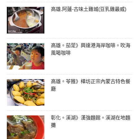
高雄.阿蓮-古味土雞城(豆乳雞最威)
高雄。茄萣》興達港海岸咖啡。吹海
風喝咖啡
高雄。苓雅》樺坊正宗內蒙古特色餐
廳
彰化。溪湖》漢強麵館。溪湖在地麵
攤