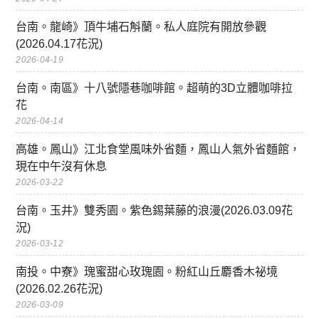
台南。龍崎》頂牛埔石斛蘭。私人庭院有開放參觀
(2026.04.17花況)
2026-04-19
台南。南區》十八號隱巷咖啡館。超萌的3D立體咖啡拉
花
2026-04-14
高雄。鳳山》江北食堂風味外省麵，鳳山人氣外省麵館，
現在中午沒有休息
2026-03-22
台南。玉井》雙秀園。紫色錫葉藤的浪漫(2026.03.09花
況)
2026-03-12
南投。中寮》瑰蜜甜心玫瑰園。粉紅山丘麝香木祕境
(2026.02.26花況)
2026-03-09