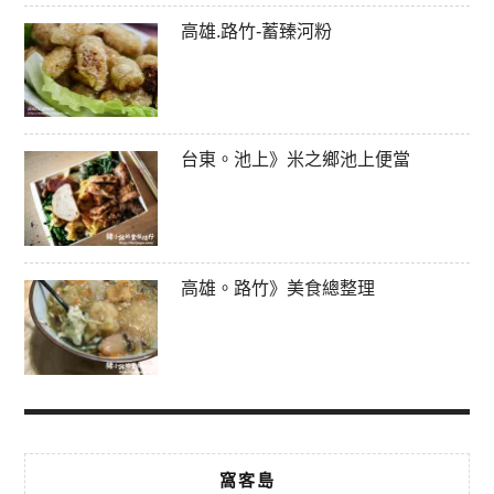
高雄.路竹-蓄臻河粉
台東。池上》米之鄉池上便當
高雄。路竹》美食總整理
窩客島