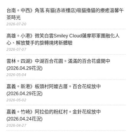
台南。中西》角落.有貓(赤崁樓店)吸貓擼貓的療癒溫馨午
茶時光
2026-07-20
高雄。小港》微笑白雲Smiley Cloud薩摩耶軍團融化人
心、解放雙手的旋轉燒烤新體驗
2026-07-07
雲林。四湖》中湖百合花園。滿滿的百合花盛開中
(2026.04.29花況)
2026-05-04
嘉義。新港》板頭村阿嬤古厝。百合花綻放中
(2026.04.29花況)
2026-05-02
嘉義。竹崎》阿拉伯的粉紅村。金針花綻放中
(2026.04.24花況)
2026-04-27