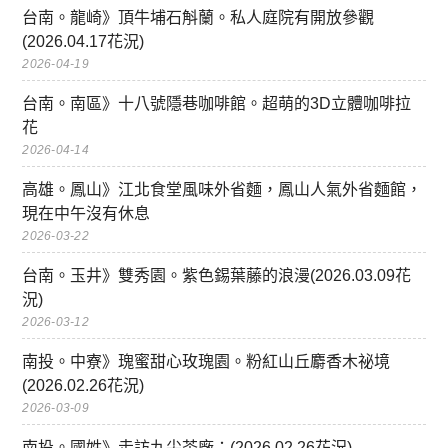
台南。龍崎》頂牛埔石斛蘭。私人庭院有開放參觀
(2026.04.17花況)
2026-04-19
台南。南區》十八號隱巷咖啡館。超萌的3D立體咖啡拉
花
2026-04-14
高雄。鳳山》江北食堂風味外省麵，鳳山人氣外省麵館，
現在中午沒有休息
2026-03-22
台南。玉井》雙秀園。紫色錫葉藤的浪漫(2026.03.09花
況)
2026-03-12
南投。中寮》瑰蜜甜心玫瑰園。粉紅山丘麝香木祕境
(2026.02.26花況)
2026-03-09
南投。國姓》走訪九尖茶廠：(2026.02.26花況)