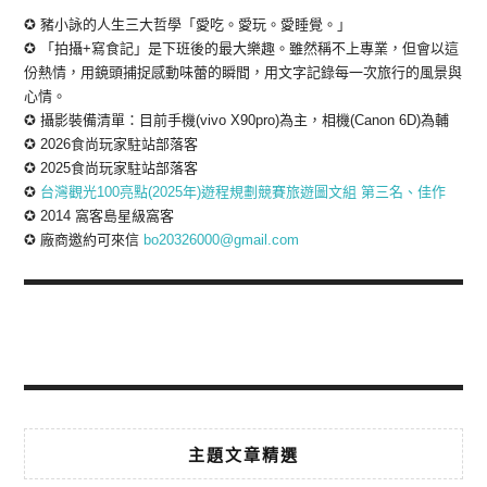
✪ 豬小詠的人生三大哲學「愛吃。愛玩。愛睡覺。」
✪ 「拍攝+寫食記」是下班後的最大樂趣。雖然稱不上專業，但會以這
份熱情，用鏡頭捕捉感動味蕾的瞬間，用文字記錄每一次旅行的風景與
心情。
✪ 攝影裝備清單：目前手機(vivo X90pro)為主，相機(Canon 6D)為輔
✪ 2026食尚玩家駐站部落客
✪ 2025食尚玩家駐站部落客
✪
台灣觀光100亮點(2025年)遊程規劃競賽旅遊圖文組 第三名、佳作
✪ 2014 窩客島星級窩客
✪ 廠商邀約可來信
bo20326000@gmail.com
主題文章精選