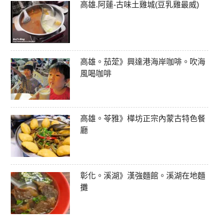
高雄.阿蓮-古味土雞城(豆乳雞最威)
高雄。茄萣》興達港海岸咖啡。吹海
風喝咖啡
高雄。苓雅》樺坊正宗內蒙古特色餐
廳
彰化。溪湖》漢強麵館。溪湖在地麵
攤