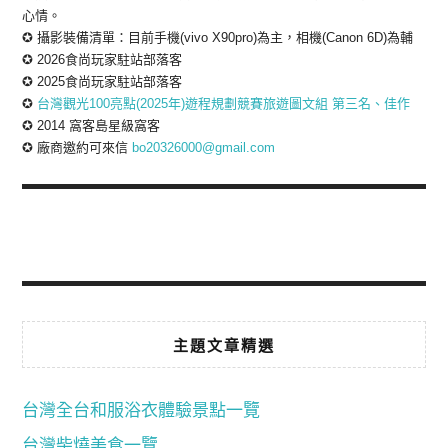
心情。
✪ 攝影裝備清單：目前手機(vivo X90pro)為主，相機(Canon 6D)為輔
✪ 2026食尚玩家駐站部落客
✪ 2025食尚玩家駐站部落客
✪
台灣觀光100亮點(2025年)遊程規劃競賽旅遊圖文組 第三名、佳作
✪ 2014 窩客島星級窩客
✪ 廠商邀約可來信
bo20326000@gmail.com
主題文章精選
台灣全台和服浴衣體驗景點一覽
台灣柴燒美食一覽