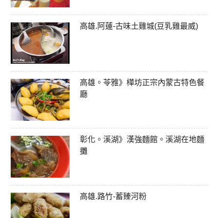
高雄.阿蓮-古味土雞城(豆乳雞最威)
高雄。苓雅》樺坊正宗內蒙古特色餐
廳
彰化。溪湖》漢強麵館。溪湖在地麵
攤
高雄.路竹-蓄臻河粉