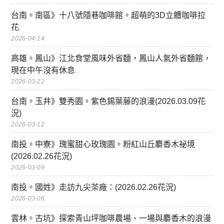
台南。南區》十八號隱巷咖啡館。超萌的3D立體咖啡拉
花
2026-04-14
高雄。鳳山》江北食堂風味外省麵，鳳山人氣外省麵館，
現在中午沒有休息
2026-03-22
台南。玉井》雙秀園。紫色錫葉藤的浪漫(2026.03.09花
況)
2026-03-12
南投。中寮》瑰蜜甜心玫瑰園。粉紅山丘麝香木祕境
(2026.02.26花況)
2026-03-09
南投。國姓》走訪九尖茶廠：(2026.02.26花況)
2026-03-06
雲林。古坑》探索青山坪咖啡農場、一場與麝香木的浪漫