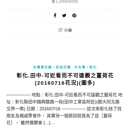
Comments
0
由
小詠
台灣賞花趣。其他花種
中台灣。彰化
彰化.田中-可近看而不可遠觀之薑荷花
(20160716花況)(圖多)
—————– 地點：彰化.田中-可近看而不可遠觀之薑荷花 地
址：彰化縣田中鎮興酪路一段(田中工業區附近)(跟大同北路
交界一帶) 日期：2016/07/16 —————– 這次來彰化除了找
朋友及親戚聚會外， 其實另一個原因就是為了這［薑荷
花］， 雖然偶爾會 […]…