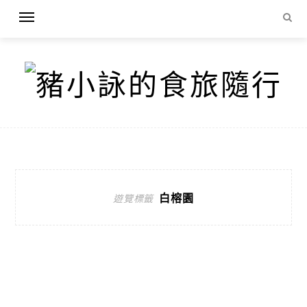
白榕園
遊覽標籤