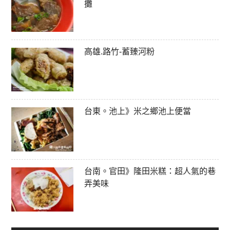
攤
高雄.路竹-蓄臻河粉
台東。池上》米之鄉池上便當
台南。官田》隆田米糕：超人氣的巷
弄美味