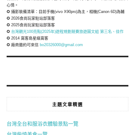
心情。
✪ 攝影裝備清單：目前手機(vivo X90pro)為主，相機(Canon 6D)為輔
✪ 2026食尚玩家駐站部落客
✪ 2025食尚玩家駐站部落客
✪
台灣觀光100亮點(2025年)遊程規劃競賽旅遊圖文組 第三名、佳作
✪ 2014 窩客島星級窩客
✪ 廠商邀約可來信
bo20326000@gmail.com
主題文章精選
台灣全台和服浴衣體驗景點一覽
台灣柴燒美食一覽