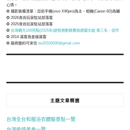
心情。
✪ 攝影裝備清單：目前手機(vivo X90pro)為主，相機(Canon 6D)為輔
✪ 2026食尚玩家駐站部落客
✪ 2025食尚玩家駐站部落客
✪
台灣觀光100亮點(2025年)遊程規劃競賽旅遊圖文組 第三名、佳作
✪ 2014 窩客島星級窩客
✪ 廠商邀約可來信
bo20326000@gmail.com
主題文章精選
台灣全台和服浴衣體驗景點一覽
台灣柴燒美食一覽