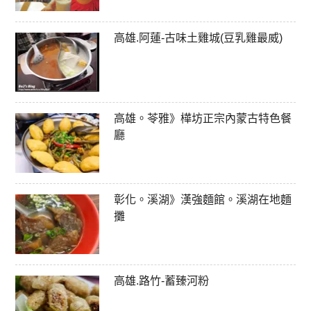
高雄.阿蓮-古味土雞城(豆乳雞最威)
高雄。苓雅》樺坊正宗內蒙古特色餐
廳
彰化。溪湖》漢強麵館。溪湖在地麵
攤
高雄.路竹-蓄臻河粉