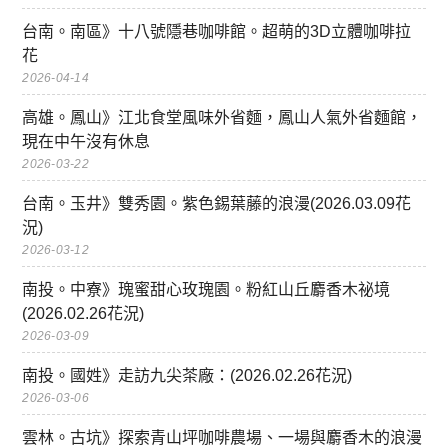
台南。南區》十八號隱巷咖啡館。超萌的3D立體咖啡拉
花
2026-04-14
高雄。鳳山》江北食堂風味外省麵，鳳山人氣外省麵館，
現在中午沒有休息
2026-03-22
台南。玉井》雙秀園。紫色錫葉藤的浪漫(2026.03.09花
況)
2026-03-12
南投。中寮》瑰蜜甜心玫瑰園。粉紅山丘麝香木祕境
(2026.02.26花況)
2026-03-09
南投。國姓》走訪九尖茶廠：(2026.02.26花況)
2026-03-06
雲林。古坑》探索青山坪咖啡農場、一場與麝香木的浪漫