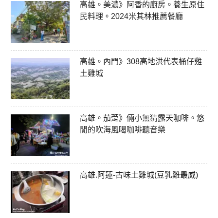
高雄。美濃》阿香的廚房。養生原住
民料理。2024米其林推薦餐廳
高雄。內門》308高地洪代表桶仔雞
土雞城
高雄。茄萣》倆小無猜露天咖啡。悠
閒的吹海風喝咖啡聽音樂
高雄.阿蓮-古味土雞城(豆乳雞最威)