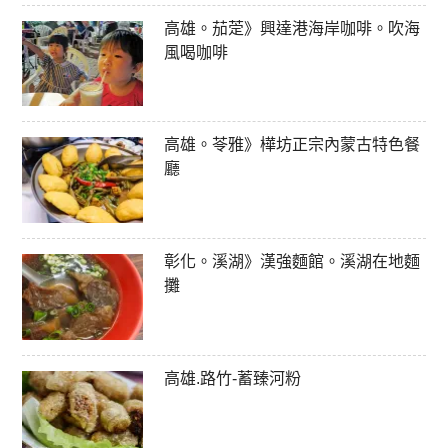
高雄。茄萣》興達港海岸咖啡。吹海
風喝咖啡
高雄。苓雅》樺坊正宗內蒙古特色餐
廳
彰化。溪湖》漢強麵館。溪湖在地麵
攤
高雄.路竹-蓄臻河粉