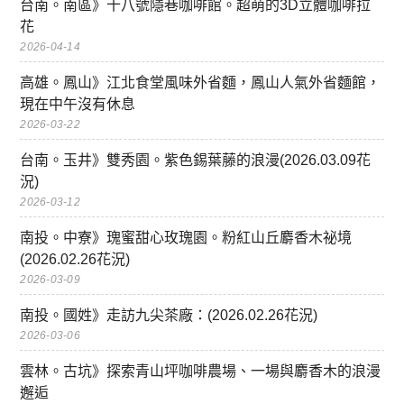
台南。南區》十八號隱巷咖啡館。超萌的3D立體咖啡拉
花
2026-04-14
高雄。鳳山》江北食堂風味外省麵，鳳山人氣外省麵館，
現在中午沒有休息
2026-03-22
台南。玉井》雙秀園。紫色錫葉藤的浪漫(2026.03.09花
況)
2026-03-12
南投。中寮》瑰蜜甜心玫瑰園。粉紅山丘麝香木祕境
(2026.02.26花況)
2026-03-09
南投。國姓》走訪九尖茶廠：(2026.02.26花況)
2026-03-06
雲林。古坑》探索青山坪咖啡農場、一場與麝香木的浪漫
邂逅