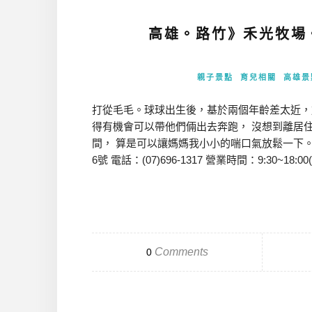
高雄。路竹》禾光牧場
親子景點
育兒相關
高雄景
打從毛毛。球球出生後，基於兩個年齡差太近，
得有機會可以帶他們倆出去奔跑， 沒想到離居
間， 算是可以讓媽媽我小小的喘口氣放鬆一下。 
6號 電話：(07)696-1317 營業時間：9:30~18
Comments
0