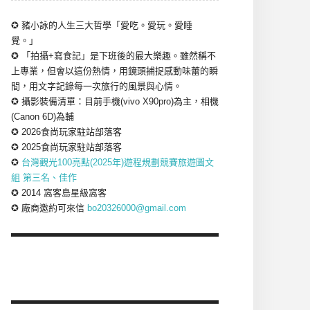
✪ 豬小詠的人生三大哲學「愛吃。愛玩。愛睡
覺。」
✪ 「拍攝+寫食記」是下班後的最大樂趣。雖然稱不
上專業，但會以這份熱情，用鏡頭捕捉感動味蕾的瞬
間，用文字記錄每一次旅行的風景與心情。
✪ 攝影裝備清單：目前手機(vivo X90pro)為主，相機
(Canon 6D)為輔
✪ 2026食尚玩家駐站部落客
✪ 2025食尚玩家駐站部落客
✪
台灣觀光100亮點(2025年)遊程規劃競賽旅遊圖文
組 第三名、佳作
✪ 2014 窩客島星級窩客
✪ 廠商邀約可來信
bo20326000@gmail.com