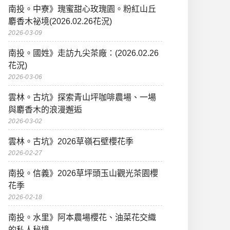
南投。中寮》瑰蜜甜心玫瑰園。粉紅山丘
麝香木祕境(2026.02.26花況)
2026-03-09
南投。國姓》走訪九尖茶廠：(2026.02.26
花況)
2026-03-06
雲林。古坑》探索青山坪咖啡農場、一場
與麝香木的浪漫邂逅
2026-03-02
雲林。古坑》2026草嶺石壁櫻花季
2026-02-27
南投。信義》2026草坪頭玉山觀光茶園櫻
花季
2026-02-18
南投。水里》阿本農場櫻花、油菜花交織
的私人秘境