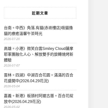
近期文章
台南。中西》角落.有貓(赤崁樓店)吸貓擼
貓的療癒溫馨午茶時光
2026-07-20
高雄。小港》微笑白雲Smiley Cloud薩摩
耶軍團融化人心、解放雙手的旋轉燒烤新
體驗
2026-07-07
雲林。四湖》中湖百合花園。滿滿的百合
花盛開中(2026.04.29花況)
2026-05-04
嘉義。新港》板頭村阿嬤古厝。百合花綻
放中(2026.04.29花況)
2026-05-02