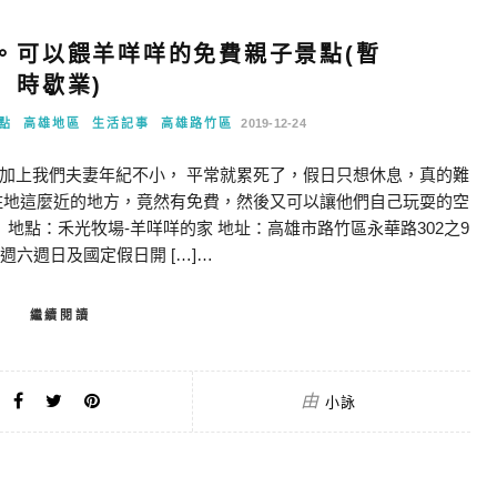
。可以餵羊咩咩的免費親子景點(暫
時歇業)
點
高雄地區
生活記事
高雄路竹區
2019-12-24
加上我們夫妻年紀不小， 平常就累死了，假日只想休息，真的難
住地這麼近的地方，竟然有免費，然後又可以讓他們自己玩耍的空
地點：禾光牧場-羊咩咩的家 地址：高雄市路竹區永華路302之9
:00(週六週日及國定假日開 […]…
繼續閱讀
由
小詠