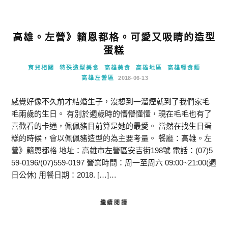
高雄。左營》籟恩都格。可愛又吸睛的造型
蛋糕
育兒相關
特殊造型美食
高雄美食
高雄地區
高雄輕食類
高雄左營區
2018-06-13
感覺好像不久前才結婚生子，沒想到一溜煙就到了我們家毛
毛兩歲的生日。 有別於週歲時的懵懵懂懂，現在毛毛也有了
喜歡看的卡通，佩佩豬目前算是她的最愛。 當然在找生日蛋
糕的時候，會以佩佩豬造型的為主要考量。 餐廳：高雄。左
營》籟恩都格 地址：高雄市左營區安吉街198號 電話：(07)5
59-0196/(07)559-0197 營業時間：周一至周六 09:00~21:00(週
日公休) 用餐日期：2018. […]…
繼續閱讀