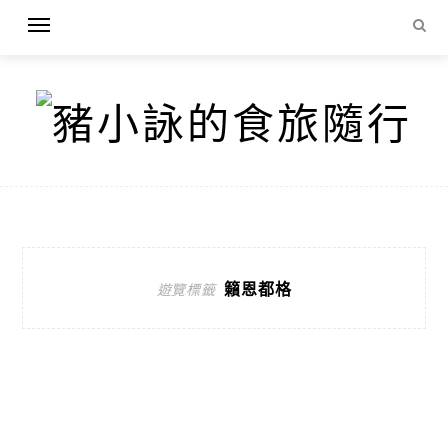
籟恩都格
遊覽標籤