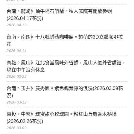
台南。龍崎》頂牛埔石斛蘭。私人庭院有開放參觀
(2026.04.17花況)
2026-04-19
台南。南區》十八號隱巷咖啡館。超萌的3D立體咖啡拉
花
2026-04-14
高雄。鳳山》江北食堂風味外省麵，鳳山人氣外省麵館，
現在中午沒有休息
2026-03-22
台南。玉井》雙秀園。紫色錫葉藤的浪漫(2026.03.09花
況)
2026-03-12
南投。中寮》瑰蜜甜心玫瑰園。粉紅山丘麝香木祕境
(2026.02.26花況)
2026-03-09