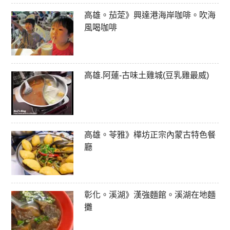
高雄。茄萣》興達港海岸咖啡。吹海
風喝咖啡
高雄.阿蓮-古味土雞城(豆乳雞最威)
高雄。苓雅》樺坊正宗內蒙古特色餐
廳
彰化。溪湖》漢強麵館。溪湖在地麵
攤