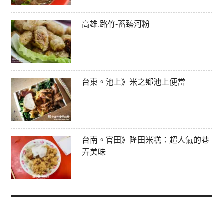
高雄.路竹-蓄臻河粉
台東。池上》米之鄉池上便當
台南。官田》隆田米糕：超人氣的巷
弄美味