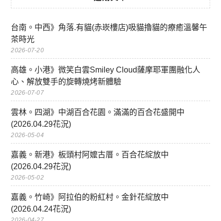
台南。中西》角落.有貓(赤崁樓店)吸貓擼貓的療癒溫馨午
茶時光
2026-07-20
高雄。小港》微笑白雲Smiley Cloud薩摩耶軍團融化人
心、解放雙手的旋轉燒烤新體驗
2026-07-07
雲林。四湖》中湖百合花園。滿滿的百合花盛開中
(2026.04.29花況)
2026-05-04
嘉義。新港》板頭村阿嬤古厝。百合花綻放中
(2026.04.29花況)
2026-05-02
嘉義。竹崎》阿拉伯的粉紅村。金針花綻放中
(2026.04.24花況)
2026-04-27