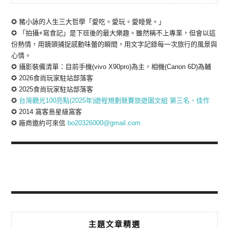
✪ 豬小詠的人生三大哲學「愛吃。愛玩。愛睡覺。」
✪ 「拍攝+寫食記」是下班後的最大樂趣。雖然稱不上專業，但會以這
份熱情，用鏡頭捕捉感動味蕾的瞬間，用文字記錄每一次旅行的風景與
心情。
✪ 攝影裝備清單：目前手機(vivo X90pro)為主，相機(Canon 6D)為輔
✪ 2026食尚玩家駐站部落客
✪ 2025食尚玩家駐站部落客
✪
台灣觀光100亮點(2025年)遊程規劃競賽旅遊圖文組 第三名、佳作
✪ 2014 窩客島星級窩客
✪ 廠商邀約可來信
bo20326000@gmail.com
主題文章精選