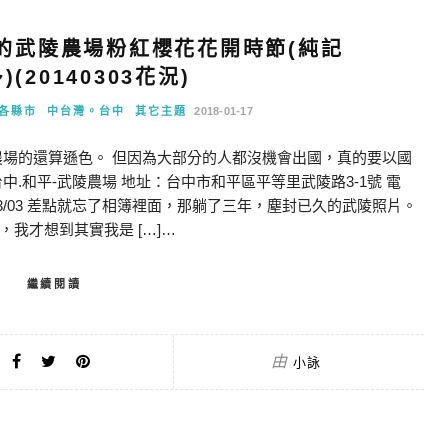
的武陵農場粉紅櫻花花開時節(純記
)(20140303花況)
各縣市
中台灣。台中
其它主題
2018-01-17
農場的還算遜色。 但因為大部分的人都沒機會出國，真的要以國
.和平-武陵農場 地址：台中市和平區平等里武陵路3-1號 電
2014/03/03 差點就忘了相簿裡面，那躺了三年，塵封已久的武陵照片。
我才想到其實我是 […]…
繼續閱讀
由
小詠