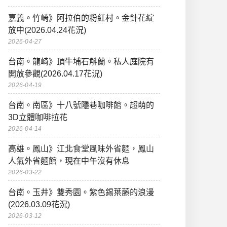
嘉義。竹崎》阿拉伯的粉紅村。金針花綻
放中(2026.04.24花況)
2026-04-27
台南。龍崎》頂牛埔石斛蘭。私人庭院有
開放參觀(2026.04.17花況)
2026-04-19
台南。南區》十八號隱巷咖啡館。超萌的
3D立體咖啡拉花
2026-04-14
高雄。鳳山》江北食堂風味外省麵，鳳山
人氣外省麵館，現在中午沒有休息
2026-03-22
台南。玉井》雙秀園。紫色錫葉藤的浪漫
(2026.03.09花況)
2026-03-12