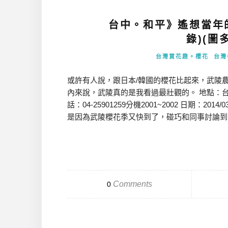
台中。和平》遙想當年
錄)(圖多
台灣賞花趣。櫻花
台灣
或許有人說，跟日本/韓國的櫻花比起來，武陵
內來說，武陵真的是我看過最壯觀的。 地點：台中
話：04-25901259分機2001~2002 日期：
是因為武陵櫻花季又快到了，碰巧和同事討論到，
Comments
0