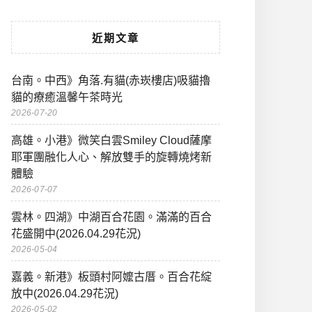
近期文章
台南。中西》角落.有貓(赤崁樓店)吸貓擼
貓的療癒溫馨午茶時光
2026-07-20
高雄。小港》微笑白雲Smiley Cloud薩摩
耶軍團融化人心、解放雙手的旋轉燒烤新
體驗
2026-07-07
雲林。四湖》中湖百合花園。滿滿的百合
花盛開中(2026.04.29花況)
2026-05-04
嘉義。新港》板頭村阿嬤古厝。百合花綻
放中(2026.04.29花況)
2026-05-02