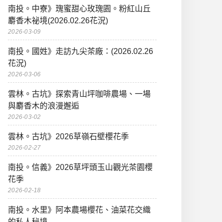
南投。中寮》瑰蜜甜心玫瑰園。粉紅山丘
麝香木祕境(2026.02.26花況)
2026-03-09
南投。國姓》走訪九尖茶廠：(2026.02.26
花況)
2026-03-06
雲林。古坑》探索青山坪咖啡農場、一場
與麝香木的浪漫邂逅
2026-03-02
雲林。古坑》2026草嶺石壁櫻花季
2026-02-27
南投。信義》2026草坪頭玉山觀光茶園櫻
花季
2026-02-18
南投。水里》阿本農場櫻花、油菜花交織
的私人秘境