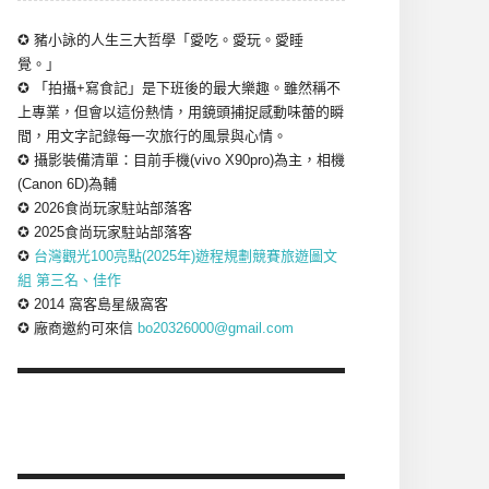
✪ 豬小詠的人生三大哲學「愛吃。愛玩。愛睡
覺。」
✪ 「拍攝+寫食記」是下班後的最大樂趣。雖然稱不
上專業，但會以這份熱情，用鏡頭捕捉感動味蕾的瞬
間，用文字記錄每一次旅行的風景與心情。
✪ 攝影裝備清單：目前手機(vivo X90pro)為主，相機
(Canon 6D)為輔
✪ 2026食尚玩家駐站部落客
✪ 2025食尚玩家駐站部落客
✪
台灣觀光100亮點(2025年)遊程規劃競賽旅遊圖文
組 第三名、佳作
✪ 2014 窩客島星級窩客
✪ 廠商邀約可來信
bo20326000@gmail.com