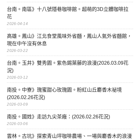
台南。南區》十八號隱巷咖啡館。超萌的3D立體咖啡拉
花
2026-04-14
高雄。鳳山》江北食堂風味外省麵，鳳山人氣外省麵館，
現在中午沒有休息
2026-03-22
台南。玉井》雙秀園。紫色錫葉藤的浪漫(2026.03.09花
況)
2026-03-12
南投。中寮》瑰蜜甜心玫瑰園。粉紅山丘麝香木祕境
(2026.02.26花況)
2026-03-09
南投。國姓》走訪九尖茶廠：(2026.02.26花況)
2026-03-06
雲林。古坑》探索青山坪咖啡農場、一場與麝香木的浪漫