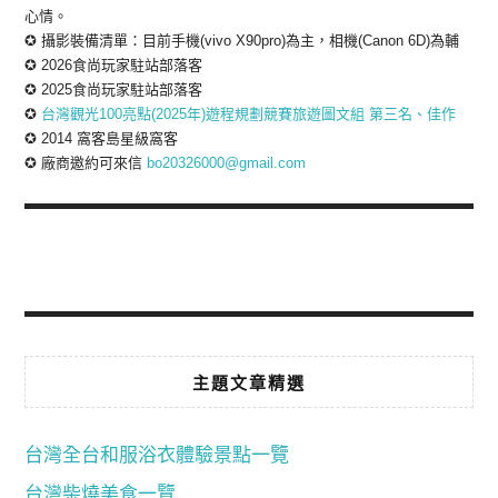
心情。
✪ 攝影裝備清單：目前手機(vivo X90pro)為主，相機(Canon 6D)為輔
✪ 2026食尚玩家駐站部落客
✪ 2025食尚玩家駐站部落客
✪
台灣觀光100亮點(2025年)遊程規劃競賽旅遊圖文組 第三名、佳作
✪ 2014 窩客島星級窩客
✪ 廠商邀約可來信
bo20326000@gmail.com
主題文章精選
台灣全台和服浴衣體驗景點一覽
台灣柴燒美食一覽