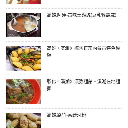
高雄.阿蓮-古味土雞城(豆乳雞最威)
高雄。苓雅》樺坊正宗內蒙古特色餐
廳
彰化。溪湖》漢強麵館。溪湖在地麵
攤
高雄.路竹-蓄臻河粉