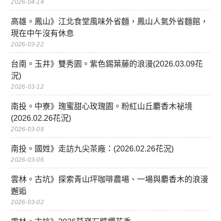
2026-04-14
高雄。鳳山》江北食堂風味外省麵，鳳山人氣外省麵館，
現在中午沒有休息
2026-03-22
台南。玉井》雙秀園。紫色錫葉藤的浪漫(2026.03.09花
況)
2026-03-12
南投。中寮》瑰蜜甜心玫瑰園。粉紅山丘麝香木祕境
(2026.02.26花況)
2026-03-09
南投。國姓》走訪九尖茶廠：(2026.02.26花況)
2026-03-06
雲林。古坑》探索青山坪咖啡農場、一場與麝香木的浪漫
邂逅
2026-03-02