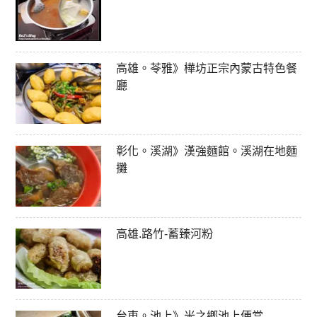
高雄。苓雅》樺坊正宗內蒙古特色餐
廳
彰化。溪湖》漢強麵館。溪湖在地麵
攤
高雄.路竹-蓄臻河粉
台東。池上》米之鄉池上便當