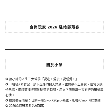
食尚玩家 2026 駐站部落客
關於小詠
✪ 豬小詠的人生三大哲學「愛吃。愛玩。愛睡覺。」
✪ 「拍攝+寫食記」是下班後的最大樂趣。雖然稱不上專業，但會以這
份熱情，用鏡頭捕捉感動味蕾的瞬間，用文字記錄每一次旅行的風景與
心情。
✪ 攝影裝備清單：目前手機(vivo X90pro)為主，相機(Canon 6D)為輔
✪ 2026食尚玩家駐站部落客