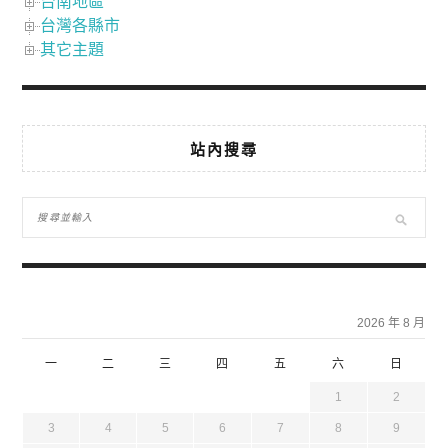
台南地區
台灣各縣市
其它主題
站內搜尋
2026 年 8 月
一
二
三
四
五
六
日
1
2
3
4
5
6
7
8
9