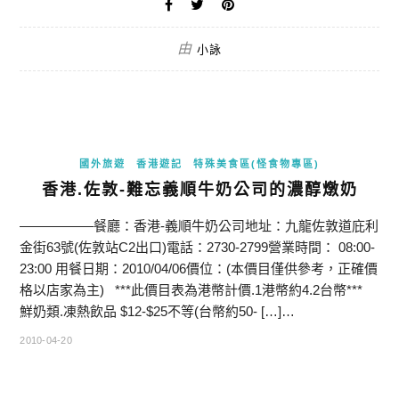
由
小詠
國外旅遊
香港遊記
特殊美食區(怪食物專區)
香港.佐敦-難忘義順牛奶公司的濃醇燉奶
—————–餐廳：香港-義順牛奶公司地址：九龍佐敦道庇利
金街63號(佐敦站C2出口)電話：2730-2799營業時間： 08:00-
23:00 用餐日期：2010/04/06價位：(本價目僅供參考，正確價
格以店家為主) ***此價目表為港幣計價.1港幣約4.2台幣***
鮮奶類.凍熱飲品 $12-$25不等(台幣約50- […]…
2010-04-20