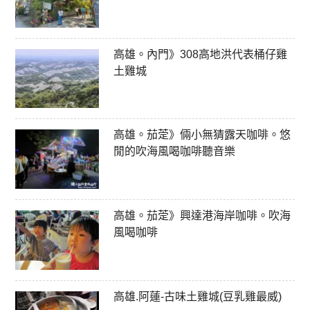
高雄。內門》308高地洪代表桶仔雞
土雞城
高雄。茄萣》倆小無猜露天咖啡。悠
閒的吹海風喝咖啡聽音樂
高雄。茄萣》興達港海岸咖啡。吹海
風喝咖啡
高雄.阿蓮-古味土雞城(豆乳雞最威)