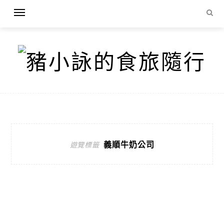
義順牛奶公司
遊覽標籤