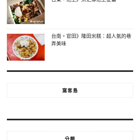
台南。官田》隆田米糕：超人氣的巷
弄美味
窩客島
分類