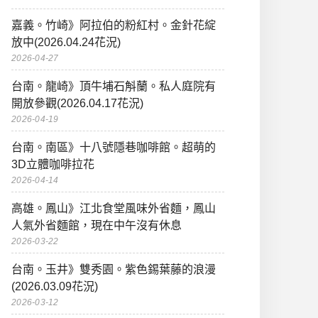
嘉義。竹崎》阿拉伯的粉紅村。金針花綻
放中(2026.04.24花況)
2026-04-27
台南。龍崎》頂牛埔石斛蘭。私人庭院有
開放參觀(2026.04.17花況)
2026-04-19
台南。南區》十八號隱巷咖啡館。超萌的
3D立體咖啡拉花
2026-04-14
高雄。鳳山》江北食堂風味外省麵，鳳山
人氣外省麵館，現在中午沒有休息
2026-03-22
台南。玉井》雙秀園。紫色錫葉藤的浪漫
(2026.03.09花況)
2026-03-12