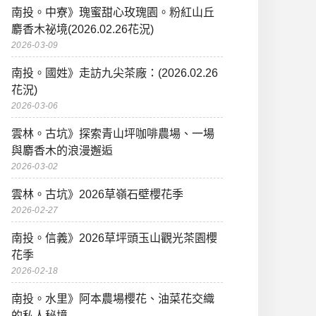
南投。中寮》瑰蜜甜心玫瑰園。粉紅山丘
麝香木祕境(2026.02.26花況)
2026-03-09
南投。國姓》走訪九尖茶廠：(2026.02.26
花況)
2026-03-06
雲林。古坑》探索青山坪咖啡農場、一場
與麝香木的浪漫邂逅
2026-03-02
雲林。古坑》2026草嶺石壁櫻花季
2026-02-27
南投。信義》2026草坪頭玉山觀光茶園櫻
花季
2026-02-18
南投。水里》阿本農場櫻花、油菜花交織
的私人秘境