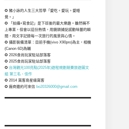
✪ 豬小詠的人生三大哲學「愛吃。愛玩。愛睡
覺。」
✪ 「拍攝+寫食記」是下班後的最大樂趣。雖然稱不
上專業，但會以這份熱情，用鏡頭捕捉感動味蕾的瞬
間，用文字記錄每一次旅行的風景與心情。
✪ 攝影裝備清單：目前手機(vivo X90pro)為主，相機
(Canon 6D)為輔
✪ 2026食尚玩家駐站部落客
✪ 2025食尚玩家駐站部落客
✪
台灣觀光100亮點(2025年)遊程規劃競賽旅遊圖文
組 第三名、佳作
✪ 2014 窩客島星級窩客
✪ 廠商邀約可來信
bo20326000@gmail.com