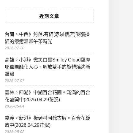
近期文章
台南。中西》角落.有貓(赤崁樓店)吸貓擼
貓的療癒溫馨午茶時光
2026-07-20
高雄。小港》微笑白雲Smiley Cloud薩摩
耶軍團融化人心、解放雙手的旋轉燒烤新
體驗
2026-07-07
雲林。四湖》中湖百合花園。滿滿的百合
花盛開中(2026.04.29花況)
2026-05-04
嘉義。新港》板頭村阿嬤古厝。百合花綻
放中(2026.04.29花況)
2026-05-02