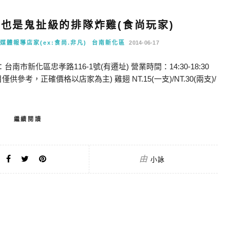
-也是鬼扯級的排隊炸雞(食尚玩家)
媒體報導店家(ex:食尚.非凡)
台南新化區
2014-06-17
市新化區忠孝路116-1號(有遷址) 營業時間：14:30-18:30
目僅供參考，正確價格以店家為主) 雞翅 NT.15(一支)/NT.30(兩支)/
繼續閱讀
由
小詠