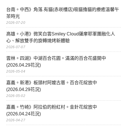
台南。中西》角落.有貓(赤崁樓店)吸貓擼貓的療癒溫馨午
茶時光
2026-07-20
高雄。小港》微笑白雲Smiley Cloud薩摩耶軍團融化人
心、解放雙手的旋轉燒烤新體驗
2026-07-07
雲林。四湖》中湖百合花園。滿滿的百合花盛開中
(2026.04.29花況)
2026-05-04
嘉義。新港》板頭村阿嬤古厝。百合花綻放中
(2026.04.29花況)
2026-05-02
嘉義。竹崎》阿拉伯的粉紅村。金針花綻放中
(2026.04.24花況)
2026-04-27