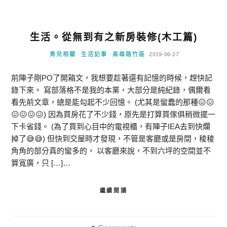
生活。從無到有之新房裝修(木工篇)
育兒相關
生活記事
高雄路竹區
2019-06-27
前陣子剛PO了開箱文，我想要趁著還有記憶的時候，趕快記
錄下來。 寫部落格不是我的本業，大部分是純紀錄，偶爾看
看先前文章，總是能勾起不少回憶。 (尤其是蠻蠢的那種😖😖
😖😖😖😖) 因為買房花了不少錢，原先是打算買傢俱稍微擺一
下卡省錢。 (為了買到心目中的電視櫃，有陣子IEA去到快爛
掉了😅😅) 但快到交屋時才發現，不管是客廳或是房間，稜稜
角角的部分真的蠻多的， 以客廳來說，不到六坪的空間並不
算寬廣，只 […]…
繼續閱讀