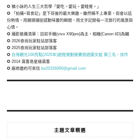
✪ 豬小詠的人生三大哲學「愛吃。愛玩。愛睡覺。」
✪ 「拍攝+寫食記」是下班後的最大樂趣。雖然稱不上專業，但會以這
份熱情，用鏡頭捕捉感動味蕾的瞬間，用文字記錄每一次旅行的風景與
心情。
✪ 攝影裝備清單：目前手機(vivo X90pro)為主，相機(Canon 6D)為輔
✪ 2026食尚玩家駐站部落客
✪ 2025食尚玩家駐站部落客
✪
台灣觀光100亮點(2025年)遊程規劃競賽旅遊圖文組 第三名、佳作
✪ 2014 窩客島星級窩客
✪ 廠商邀約可來信
bo20326000@gmail.com
主題文章精選