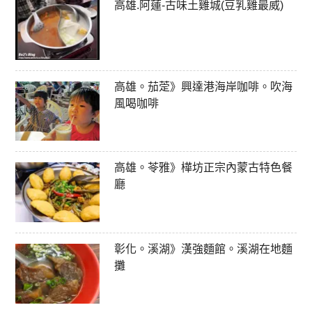
高雄.阿蓮-古味土雞城(豆乳雞最威)
高雄。茄萣》興達港海岸咖啡。吹海
風喝咖啡
高雄。苓雅》樺坊正宗內蒙古特色餐
廳
彰化。溪湖》漢強麵館。溪湖在地麵
攤