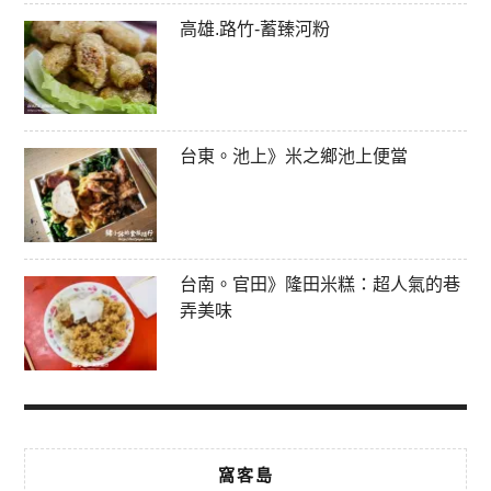
高雄.路竹-蓄臻河粉
台東。池上》米之鄉池上便當
台南。官田》隆田米糕：超人氣的巷
弄美味
窩客島