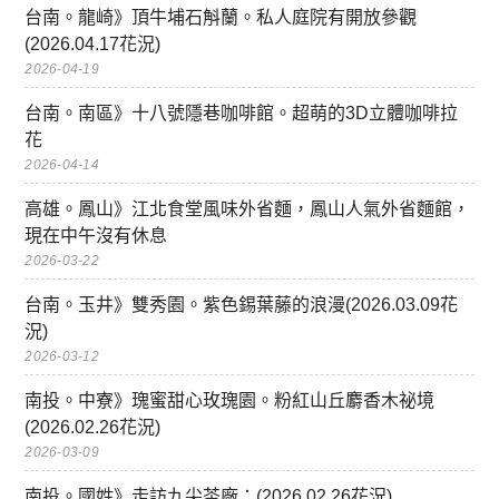
台南。龍崎》頂牛埔石斛蘭。私人庭院有開放參觀
(2026.04.17花況)
2026-04-19
台南。南區》十八號隱巷咖啡館。超萌的3D立體咖啡拉
花
2026-04-14
高雄。鳳山》江北食堂風味外省麵，鳳山人氣外省麵館，
現在中午沒有休息
2026-03-22
台南。玉井》雙秀園。紫色錫葉藤的浪漫(2026.03.09花
況)
2026-03-12
南投。中寮》瑰蜜甜心玫瑰園。粉紅山丘麝香木祕境
(2026.02.26花況)
2026-03-09
南投。國姓》走訪九尖茶廠：(2026.02.26花況)