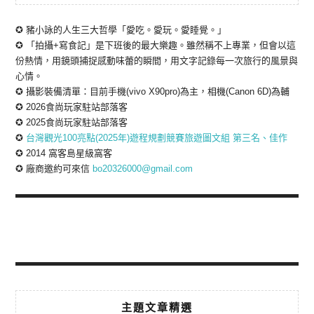
✪ 豬小詠的人生三大哲學「愛吃。愛玩。愛睡覺。」
✪ 「拍攝+寫食記」是下班後的最大樂趣。雖然稱不上專業，但會以這
份熱情，用鏡頭捕捉感動味蕾的瞬間，用文字記錄每一次旅行的風景與
心情。
✪ 攝影裝備清單：目前手機(vivo X90pro)為主，相機(Canon 6D)為輔
✪ 2026食尚玩家駐站部落客
✪ 2025食尚玩家駐站部落客
✪
台灣觀光100亮點(2025年)遊程規劃競賽旅遊圖文組 第三名、佳作
✪ 2014 窩客島星級窩客
✪ 廠商邀約可來信
bo20326000@gmail.com
主題文章精選