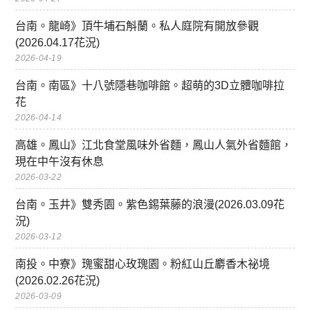
台南。龍崎》頂牛埔石斛蘭。私人庭院有開放參觀
(2026.04.17花況)
2026-04-19
台南。南區》十八號隱巷咖啡館。超萌的3D立體咖啡拉
花
2026-04-14
高雄。鳳山》江北食堂風味外省麵，鳳山人氣外省麵館，
現在中午沒有休息
2026-03-22
台南。玉井》雙秀園。紫色錫葉藤的浪漫(2026.03.09花
況)
2026-03-12
南投。中寮》瑰蜜甜心玫瑰園。粉紅山丘麝香木祕境
(2026.02.26花況)
2026-03-09