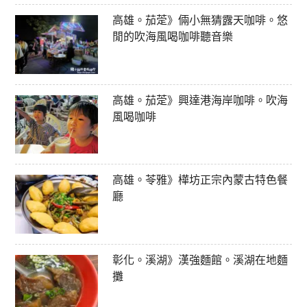
高雄。茄萣》倆小無猜露天咖啡。悠
閒的吹海風喝咖啡聽音樂
高雄。茄萣》興達港海岸咖啡。吹海
風喝咖啡
高雄。苓雅》樺坊正宗內蒙古特色餐
廳
彰化。溪湖》漢強麵館。溪湖在地麵
攤