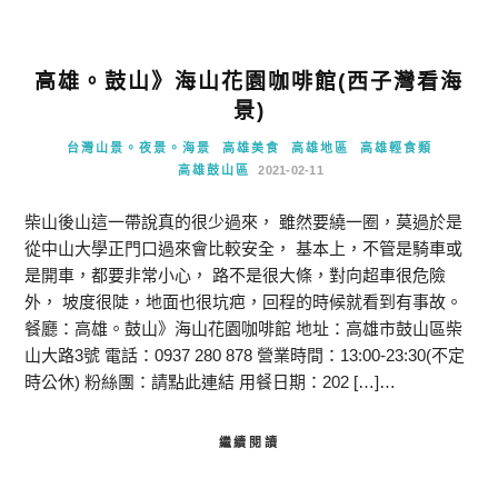
高雄。鼓山》海山花園咖啡館(西子灣看海
景)
台灣山景。夜景。海景
高雄美食
高雄地區
高雄輕食類
高雄鼓山區
2021-02-11
柴山後山這一帶說真的很少過來， 雖然要繞一圈，莫過於是
從中山大學正門口過來會比較安全， 基本上，不管是騎車或
是開車，都要非常小心， 路不是很大條，對向超車很危險
外， 坡度很陡，地面也很坑疤，回程的時候就看到有事故。
餐廳：高雄。鼓山》海山花園咖啡館 地址：高雄市鼓山區柴
山大路3號 電話：0937 280 878 營業時間：13:00-23:30(不定
時公休) 粉絲團：請點此連結 用餐日期：202 […]…
繼續閱讀