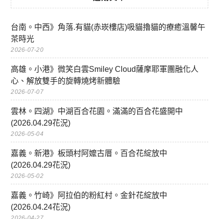
台南。中西》角落.有貓(赤崁樓店)吸貓擼貓的療癒溫馨午
茶時光
2026-07-20
高雄。小港》微笑白雲Smiley Cloud薩摩耶軍團融化人
心、解放雙手的旋轉燒烤新體驗
2026-07-07
雲林。四湖》中湖百合花園。滿滿的百合花盛開中
(2026.04.29花況)
2026-05-04
嘉義。新港》板頭村阿嬤古厝。百合花綻放中
(2026.04.29花況)
2026-05-02
嘉義。竹崎》阿拉伯的粉紅村。金針花綻放中
(2026.04.24花況)
2026-04-27