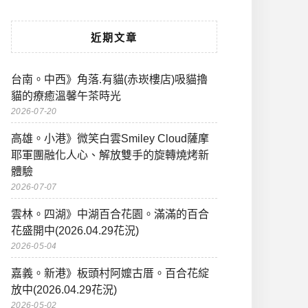
近期文章
台南。中西》角落.有貓(赤崁樓店)吸貓擼
貓的療癒溫馨午茶時光
2026-07-20
高雄。小港》微笑白雲Smiley Cloud薩摩
耶軍團融化人心、解放雙手的旋轉燒烤新
體驗
2026-07-07
雲林。四湖》中湖百合花園。滿滿的百合
花盛開中(2026.04.29花況)
2026-05-04
嘉義。新港》板頭村阿嬤古厝。百合花綻
放中(2026.04.29花況)
2026-05-02