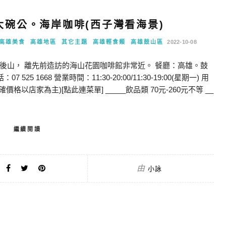
碗公。海岸咖啡(西子灣看海景)
高雄美食
高雄地區
其它主題
高雄輕食類
高雄鼓山區
2022-10-08
後山， 離先前造訪的海山花園咖啡館非常近。 餐廳：高雄。鼓
 1668 營業時間：11:30-20:00/11:30-19:00(星期一) 用
價格以店家為主)[點此連菜單] _____飲品類 70元-260元不等 __
繼續閱讀
由
小詠