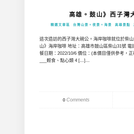
高雄。鼓山》西子灣大
精選文章區
台灣山景。夜景。海景
高雄景點
這次造訪的西子灣大碗公。海岸咖啡就位於柴山
山》海岸咖啡 地址：高雄市鼓山區柴山31號 電話：07 525
餐日期：2022/10/6 價位：(本價目僅供參考，正確
___輕食、點心類 4 […]…
Comments
0