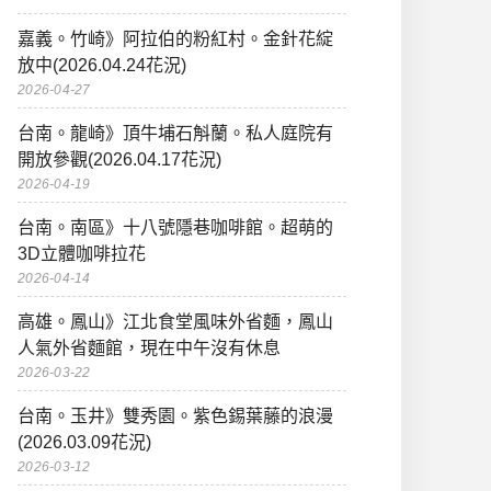
嘉義。竹崎》阿拉伯的粉紅村。金針花綻
放中(2026.04.24花況)
2026-04-27
台南。龍崎》頂牛埔石斛蘭。私人庭院有
開放參觀(2026.04.17花況)
2026-04-19
台南。南區》十八號隱巷咖啡館。超萌的
3D立體咖啡拉花
2026-04-14
高雄。鳳山》江北食堂風味外省麵，鳳山
人氣外省麵館，現在中午沒有休息
2026-03-22
台南。玉井》雙秀園。紫色錫葉藤的浪漫
(2026.03.09花況)
2026-03-12