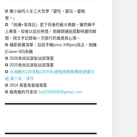
✪ 豬小詠的人生三大哲學「愛吃。愛玩。愛睡
覺。」
✪ 「拍攝+寫食記」是下班後的最大樂趣。雖然稱不
上專業，但會以這份熱情，用鏡頭捕捉感動味蕾的瞬
間，用文字記錄每一次旅行的風景與心情。
✪ 攝影裝備清單：目前手機(vivo X90pro)為主，相機
(Canon 6D)為輔
✪ 2026食尚玩家駐站部落客
✪ 2025食尚玩家駐站部落客
✪
台灣觀光100亮點(2025年)遊程規劃競賽旅遊圖文
組 第三名、佳作
✪ 2014 窩客島星級窩客
✪ 廠商邀約可來信
bo20326000@gmail.com