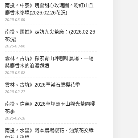
南投。中寮》瑰蜜甜心玫瑰園。粉紅山丘
麝香木祕境(2026.02.26花況)
2026-03-09
南投。國姓》走訪九尖茶廠：(2026.02.26
花況)
2026-03-06
雲林。古坑》探索青山坪咖啡農場、一場
與麝香木的浪漫邂逅
2026-03-02
雲林。古坑》2026草嶺石壁櫻花季
2026-02-27
南投。信義》2026草坪頭玉山觀光茶園櫻
花季
2026-02-18
南投。水里》阿本農場櫻花、油菜花交織
的私人秘境