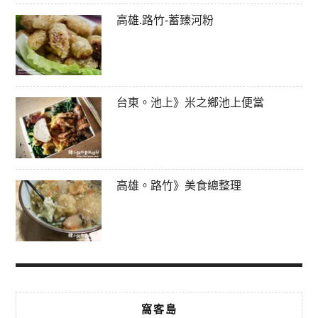
高雄.路竹-蓄臻河粉
台東。池上》米之鄉池上便當
高雄。路竹》美食總整理
窩客島