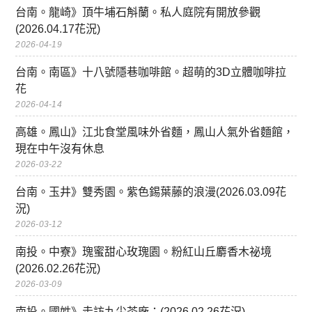
台南。龍崎》頂牛埔石斛蘭。私人庭院有開放參觀
(2026.04.17花況)
2026-04-19
台南。南區》十八號隱巷咖啡館。超萌的3D立體咖啡拉
花
2026-04-14
高雄。鳳山》江北食堂風味外省麵，鳳山人氣外省麵館，
現在中午沒有休息
2026-03-22
台南。玉井》雙秀園。紫色錫葉藤的浪漫(2026.03.09花
況)
2026-03-12
南投。中寮》瑰蜜甜心玫瑰園。粉紅山丘麝香木祕境
(2026.02.26花況)
2026-03-09
南投。國姓》走訪九尖茶廠：(2026.02.26花況)