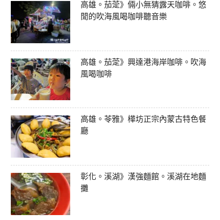
高雄。茄萣》倆小無猜露天咖啡。悠
閒的吹海風喝咖啡聽音樂
高雄。茄萣》興達港海岸咖啡。吹海
風喝咖啡
高雄。苓雅》樺坊正宗內蒙古特色餐
廳
彰化。溪湖》漢強麵館。溪湖在地麵
攤