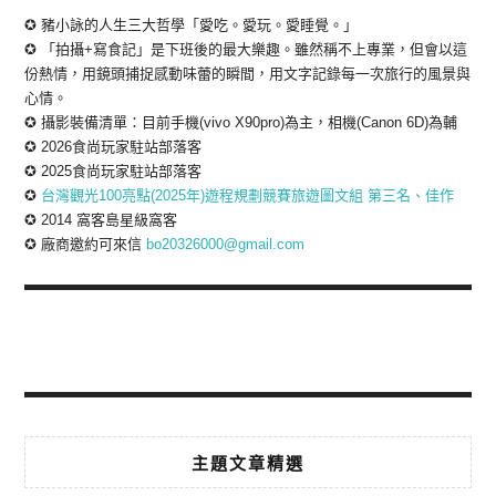
✪ 豬小詠的人生三大哲學「愛吃。愛玩。愛睡覺。」
✪ 「拍攝+寫食記」是下班後的最大樂趣。雖然稱不上專業，但會以這
份熱情，用鏡頭捕捉感動味蕾的瞬間，用文字記錄每一次旅行的風景與
心情。
✪ 攝影裝備清單：目前手機(vivo X90pro)為主，相機(Canon 6D)為輔
✪ 2026食尚玩家駐站部落客
✪ 2025食尚玩家駐站部落客
✪
台灣觀光100亮點(2025年)遊程規劃競賽旅遊圖文組 第三名、佳作
✪ 2014 窩客島星級窩客
✪ 廠商邀約可來信
bo20326000@gmail.com
主題文章精選