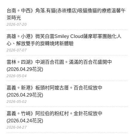
台南。中西》角落.有貓(赤崁樓店)吸貓擼貓的療癒溫馨午
茶時光
2026-07-20
高雄。小港》微笑白雲Smiley Cloud薩摩耶軍團融化人
心、解放雙手的旋轉燒烤新體驗
2026-07-07
雲林。四湖》中湖百合花園。滿滿的百合花盛開中
(2026.04.29花況)
2026-05-04
嘉義。新港》板頭村阿嬤古厝。百合花綻放中
(2026.04.29花況)
2026-05-02
嘉義。竹崎》阿拉伯的粉紅村。金針花綻放中
(2026.04.24花況)
2026-04-27