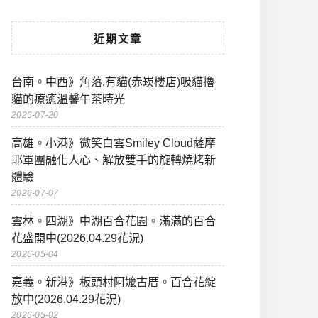
近期文章
台南。中西》角落.有貓(赤崁樓店)吸貓擼
貓的療癒溫馨午茶時光
2026-07-20
高雄。小港》微笑白雲Smiley Cloud薩摩
耶軍團融化人心、解放雙手的旋轉燒烤新
體驗
2026-07-07
雲林。四湖》中湖百合花園。滿滿的百合
花盛開中(2026.04.29花況)
2026-05-04
嘉義。新港》板頭村阿嬤古厝。百合花綻
放中(2026.04.29花況)
2026-05-02