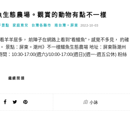
魚生態農場。觀賞的動物有點不一樣
子景點
家庭育兒
台灣各縣市
南台灣。屏東
2022-10-03
羊羊居多， 前陣子在網路上看到”看鱷魚”，感覺不多見， 的確
。 景點：屏東。潮州》不一樣鱷魚生態農場 地址：屏東縣潮州
：10:30-17:00(週六)/10:00-17:00(週日)(週一-週五公休) 粉絲
繼續閱讀
由
小詠