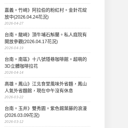
嘉義。竹崎》阿拉伯的粉紅村。金針花綻
放中(2026.04.24花況)
2026-04-27
台南。龍崎》頂牛埔石斛蘭。私人庭院有
開放參觀(2026.04.17花況)
2026-04-19
台南。南區》十八號隱巷咖啡館。超萌的
3D立體咖啡拉花
2026-04-14
高雄。鳳山》江北食堂風味外省麵，鳳山
人氣外省麵館，現在中午沒有休息
2026-03-22
台南。玉井》雙秀園。紫色錫葉藤的浪漫
(2026.03.09花況)
2026-03-12