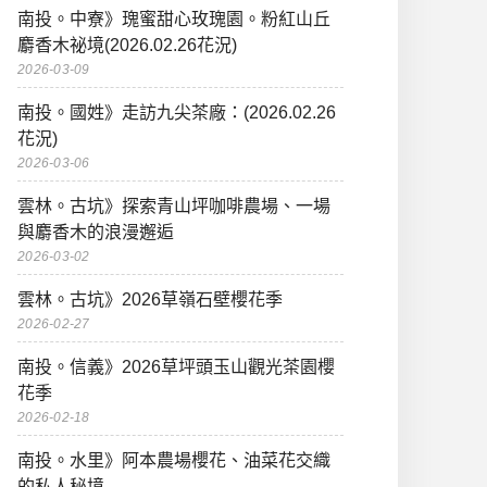
南投。中寮》瑰蜜甜心玫瑰園。粉紅山丘
麝香木祕境(2026.02.26花況)
2026-03-09
南投。國姓》走訪九尖茶廠：(2026.02.26
花況)
2026-03-06
雲林。古坑》探索青山坪咖啡農場、一場
與麝香木的浪漫邂逅
2026-03-02
雲林。古坑》2026草嶺石壁櫻花季
2026-02-27
南投。信義》2026草坪頭玉山觀光茶園櫻
花季
2026-02-18
南投。水里》阿本農場櫻花、油菜花交織
的私人秘境