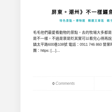
屏東。潮州》不一樣鱷
特色景點。博物館
精選文章區
親
毛毛他們最愛看動物的景點，去的牧場大多都是看
是不一樣，不過是褒是貶其實可以看完心得再說
鎮太平路600巷108號 電話：0911 746 860 營業時間
團：https: […]…
Comments
0