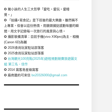
✪ 豬小詠的人生三大哲學「愛吃。愛玩。愛睡
覺。」
✪ 「拍攝+寫食記」是下班後的最大樂趣。雖然稱不
上專業，但會以這份熱情，用鏡頭捕捉感動味蕾的瞬
間，用文字記錄每一次旅行的風景與心情。
✪ 攝影裝備清單：目前手機(vivo X90pro)為主，相機
(Canon 6D)為輔
✪ 2026食尚玩家駐站部落客
✪ 2025食尚玩家駐站部落客
✪
台灣觀光100亮點(2025年)遊程規劃競賽旅遊圖文
組 第三名、佳作
✪ 2014 窩客島星級窩客
✪ 廠商邀約可來信
bo20326000@gmail.com