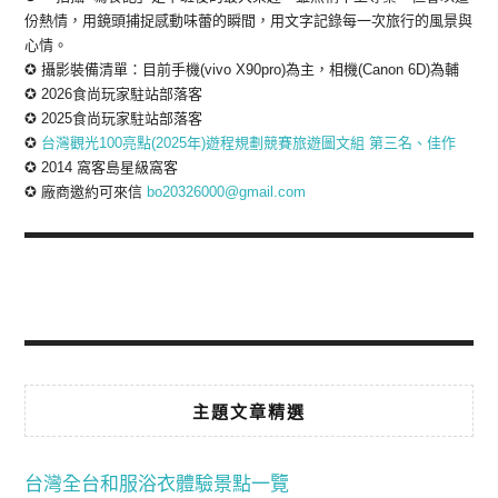
份熱情，用鏡頭捕捉感動味蕾的瞬間，用文字記錄每一次旅行的風景與
心情。
✪ 攝影裝備清單：目前手機(vivo X90pro)為主，相機(Canon 6D)為輔
✪ 2026食尚玩家駐站部落客
✪ 2025食尚玩家駐站部落客
✪
台灣觀光100亮點(2025年)遊程規劃競賽旅遊圖文組 第三名、佳作
✪ 2014 窩客島星級窩客
✪ 廠商邀約可來信
bo20326000@gmail.com
主題文章精選
台灣全台和服浴衣體驗景點一覽