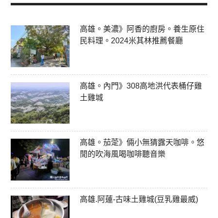
高雄。美濃》阿香的廚房。養生原住
民料理。2024米其林推薦餐廳
高雄。內門》308高地洪代表桶仔雞
土雞城
高雄。茄萣》倆小無猜露天咖啡。悠
閒的吹海風喝咖啡聽音樂
高雄.阿蓮-古味土雞城(豆乳雞最威)