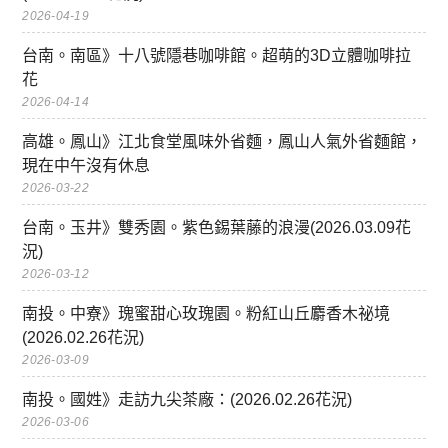
2026-04-19
台南。南區》十八號隱巷咖啡館。超萌的3D立體咖啡拉
花
2026-04-14
高雄。鳳山》江北食堂風味外省麵，鳳山人氣外省麵館，
現在中午沒有休息
2026-03-22
台南。玉井》雙秀園。紫色錫葉藤的浪漫(2026.03.09花
況)
2026-03-12
南投。中寮》瑰蜜甜心玫瑰園。粉紅山丘麝香木祕境
(2026.02.26花況)
2026-03-09
南投。國姓》走訪九尖茶廠：(2026.02.26花況)
2026-03-06