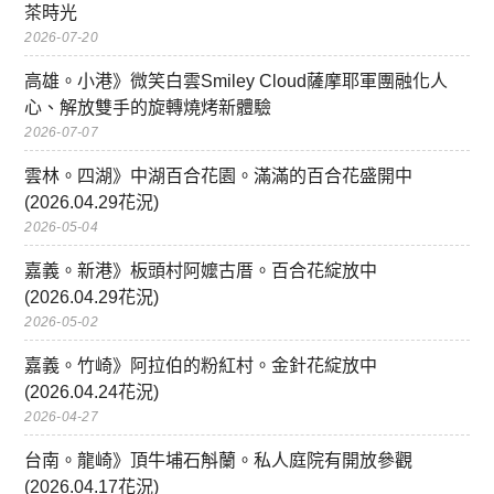
茶時光
2026-07-20
高雄。小港》微笑白雲Smiley Cloud薩摩耶軍團融化人
心、解放雙手的旋轉燒烤新體驗
2026-07-07
雲林。四湖》中湖百合花園。滿滿的百合花盛開中
(2026.04.29花況)
2026-05-04
嘉義。新港》板頭村阿嬤古厝。百合花綻放中
(2026.04.29花況)
2026-05-02
嘉義。竹崎》阿拉伯的粉紅村。金針花綻放中
(2026.04.24花況)
2026-04-27
台南。龍崎》頂牛埔石斛蘭。私人庭院有開放參觀
(2026.04.17花況)