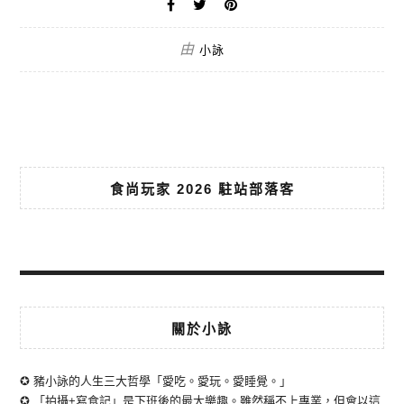
由
小詠
食尚玩家 2026 駐站部落客
關於小詠
✪ 豬小詠的人生三大哲學「愛吃。愛玩。愛睡覺。」
✪ 「拍攝+寫食記」是下班後的最大樂趣。雖然稱不上專業，但會以這