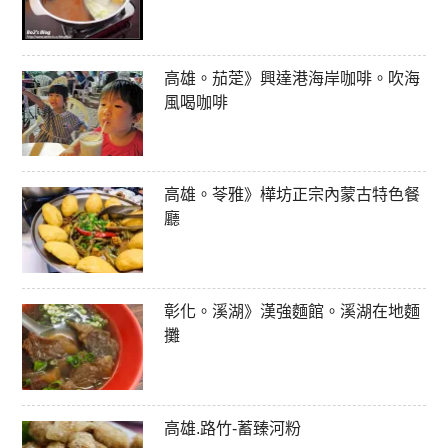
高雄。茄萣》興達港海岸咖啡。吹海
風喝咖啡
高雄。苓雅》樺坊正宗內蒙古特色餐
廳
彰化。溪湖》漢強麵館。溪湖在地麵
攤
高雄.路竹-蓄臻河粉