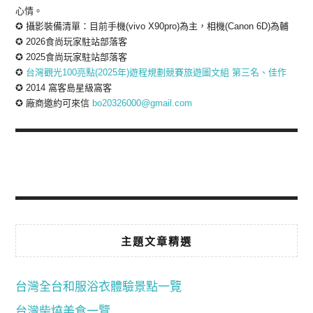
心情。
✪ 攝影裝備清單：目前手機(vivo X90pro)為主，相機(Canon 6D)為輔
✪ 2026食尚玩家駐站部落客
✪ 2025食尚玩家駐站部落客
✪
台灣觀光100亮點(2025年)遊程規劃競賽旅遊圖文組 第三名、佳作
✪ 2014 窩客島星級窩客
✪ 廠商邀約可來信
bo20326000@gmail.com
主題文章精選
台灣全台和服浴衣體驗景點一覽
台灣柴燒美食一覽