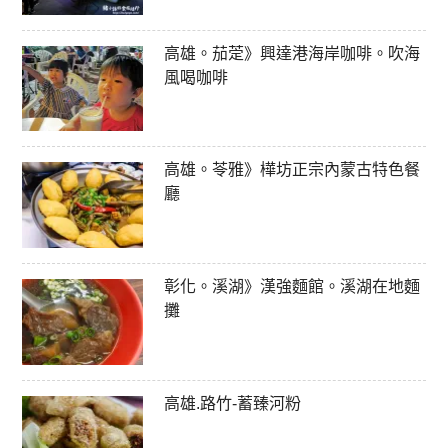
高雄。茄萣》興達港海岸咖啡。吹海
風喝咖啡
高雄。苓雅》樺坊正宗內蒙古特色餐
廳
彰化。溪湖》漢強麵館。溪湖在地麵
攤
高雄.路竹-蓄臻河粉