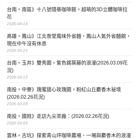
台南。南區》十八號隱巷咖啡館。超萌的3D立體咖啡拉
花
2026-04-14
高雄。鳳山》江北食堂風味外省麵，鳳山人氣外省麵館，
現在中午沒有休息
2026-03-22
台南。玉井》雙秀園。紫色錫葉藤的浪漫(2026.03.09花
況)
2026-03-12
南投。中寮》瑰蜜甜心玫瑰園。粉紅山丘麝香木祕境
(2026.02.26花況)
2026-03-09
南投。國姓》走訪九尖茶廠：(2026.02.26花況)
2026-03-06
雲林。古坑》探索青山坪咖啡農場、一場與麝香木的浪漫