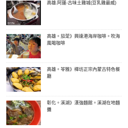
高雄.阿蓮-古味土雞城(豆乳雞最威)
高雄。茄萣》興達港海岸咖啡。吹海
風喝咖啡
高雄。苓雅》樺坊正宗內蒙古特色餐
廳
彰化。溪湖》漢強麵館。溪湖在地麵
攤