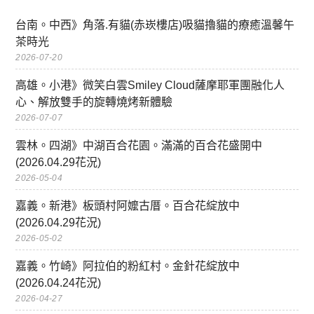
台南。中西》角落.有貓(赤崁樓店)吸貓擼貓的療癒溫馨午
茶時光
2026-07-20
高雄。小港》微笑白雲Smiley Cloud薩摩耶軍團融化人
心、解放雙手的旋轉燒烤新體驗
2026-07-07
雲林。四湖》中湖百合花園。滿滿的百合花盛開中
(2026.04.29花況)
2026-05-04
嘉義。新港》板頭村阿嬤古厝。百合花綻放中
(2026.04.29花況)
2026-05-02
嘉義。竹崎》阿拉伯的粉紅村。金針花綻放中
(2026.04.24花況)
2026-04-27