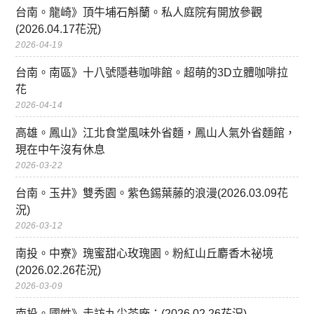
台南。龍崎》頂牛埔石斛蘭。私人庭院有開放參觀
(2026.04.17花況)
2026-04-19
台南。南區》十八號隱巷咖啡館。超萌的3D立體咖啡拉
花
2026-04-14
高雄。鳳山》江北食堂風味外省麵，鳳山人氣外省麵館，
現在中午沒有休息
2026-03-22
台南。玉井》雙秀園。紫色錫葉藤的浪漫(2026.03.09花
況)
2026-03-12
南投。中寮》瑰蜜甜心玫瑰園。粉紅山丘麝香木祕境
(2026.02.26花況)
2026-03-09
南投。國姓》走訪九尖茶廠：(2026.02.26花況)