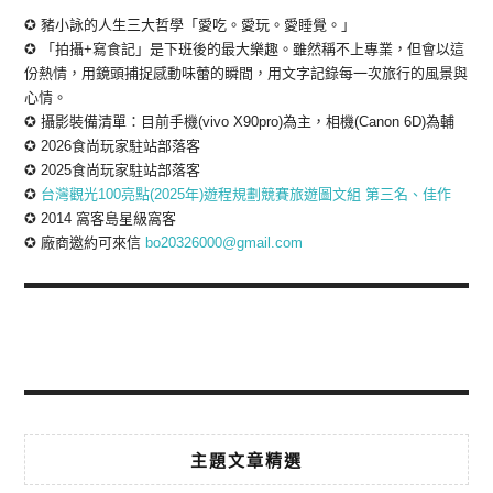
✪ 豬小詠的人生三大哲學「愛吃。愛玩。愛睡覺。」
✪ 「拍攝+寫食記」是下班後的最大樂趣。雖然稱不上專業，但會以這
份熱情，用鏡頭捕捉感動味蕾的瞬間，用文字記錄每一次旅行的風景與
心情。
✪ 攝影裝備清單：目前手機(vivo X90pro)為主，相機(Canon 6D)為輔
✪ 2026食尚玩家駐站部落客
✪ 2025食尚玩家駐站部落客
✪
台灣觀光100亮點(2025年)遊程規劃競賽旅遊圖文組 第三名、佳作
✪ 2014 窩客島星級窩客
✪ 廠商邀約可來信
bo20326000@gmail.com
主題文章精選