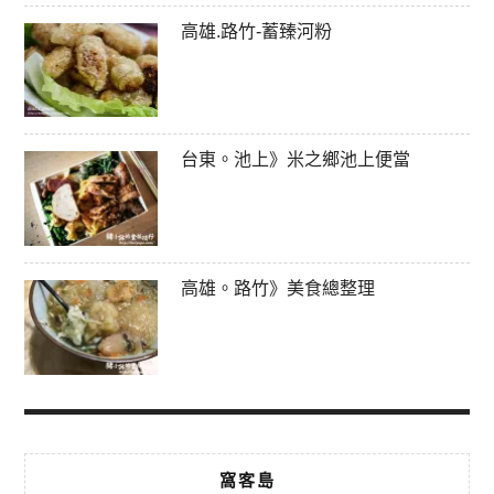
高雄.路竹-蓄臻河粉
台東。池上》米之鄉池上便當
高雄。路竹》美食總整理
窩客島