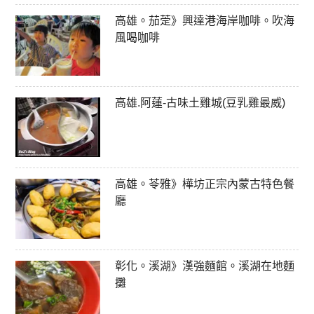
高雄。茄萣》興達港海岸咖啡。吹海
風喝咖啡
高雄.阿蓮-古味土雞城(豆乳雞最威)
高雄。苓雅》樺坊正宗內蒙古特色餐
廳
彰化。溪湖》漢強麵館。溪湖在地麵
攤