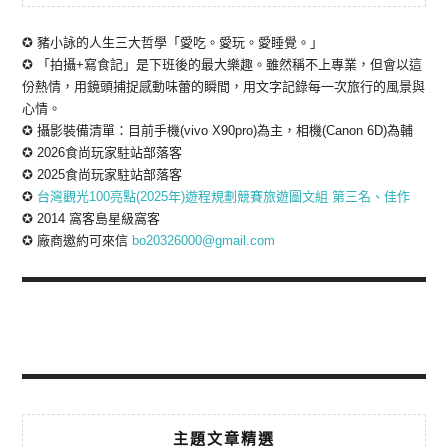
✪ 豬小詠的人生三大哲學「愛吃。愛玩。愛睡覺。」
✪ 「拍攝+寫食記」是下班後的最大樂趣。雖然稱不上專業，但會以這
份熱情，用鏡頭捕捉感動味蕾的瞬間，用文字記錄每一次旅行的風景與
心情。
✪ 攝影裝備清單：目前手機(vivo X90pro)為主，相機(Canon 6D)為輔
✪ 2026食尚玩家駐站部落客
✪ 2025食尚玩家駐站部落客
✪
台灣觀光100亮點(2025年)遊程規劃競賽旅遊圖文組 第三名、佳作
✪ 2014 窩客島星級窩客
✪ 廠商邀約可來信
bo20326000@gmail.com
主題文章精選