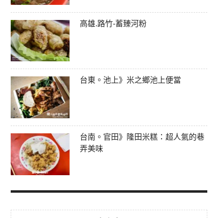
高雄.路竹-蓄臻河粉
台東。池上》米之鄉池上便當
台南。官田》隆田米糕：超人氣的巷
弄美味