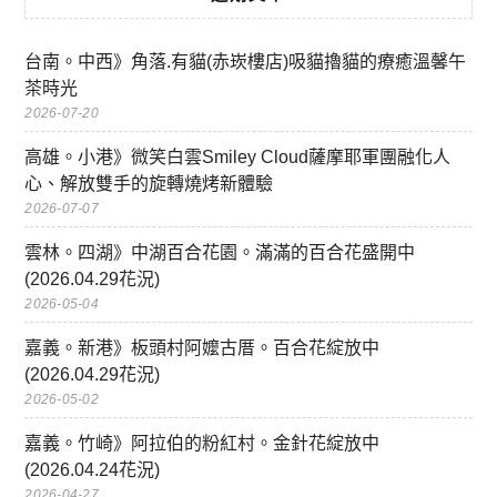
台南。中西》角落.有貓(赤崁樓店)吸貓擼貓的療癒溫馨午
茶時光
2026-07-20
高雄。小港》微笑白雲Smiley Cloud薩摩耶軍團融化人
心、解放雙手的旋轉燒烤新體驗
2026-07-07
雲林。四湖》中湖百合花園。滿滿的百合花盛開中
(2026.04.29花況)
2026-05-04
嘉義。新港》板頭村阿嬤古厝。百合花綻放中
(2026.04.29花況)
2026-05-02
嘉義。竹崎》阿拉伯的粉紅村。金針花綻放中
(2026.04.24花況)
2026-04-27