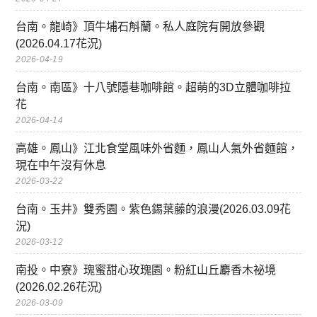
台南。龍崎》頂牛埔石斛蘭。私人庭院有開放參觀
(2026.04.17花況)
2026-04-19
台南。南區》十八號隱巷咖啡館。超萌的3D立體咖啡拉
花
2026-04-14
高雄。鳳山》江北食堂風味外省麵，鳳山人氣外省麵館，
現在中午沒有休息
2026-03-22
台南。玉井》雙秀園。紫色錫葉藤的浪漫(2026.03.09花
況)
2026-03-12
南投。中寮》瑰蜜甜心玫瑰園。粉紅山丘麝香木祕境
(2026.02.26花況)
2026-03-09