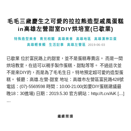
毛毛三歲慶生之可愛的拉拉熊造型戚風蛋糕
in高雄左營甜室DIY烘培室(已歇業)
特殊造型美食
育兒相關
高雄美食
高雄地區
高雄漢神巨蛋
高雄輕食類
生活記事
高雄左營區
2019-06-03
已歇業 位於富民路上的甜室，並不是蛋糕專賣店。 而是一間
烘培教室，在這可以親手製作蛋糕、甜點等等。 不過這次並
不是來DIY的，而是為了毛毛生日，特地預定超可愛的造型蛋
糕。 餐廳：高雄.左營-甜室 地址：高雄市左營區富民路428號
電話：(07)-5569598 時間：10:00-21:00(如要DIY蛋糕建議最
晚18：30進場) 日期：2019.5.30 官方網站：http://t.cn/AiK […]
…
繼續閱讀