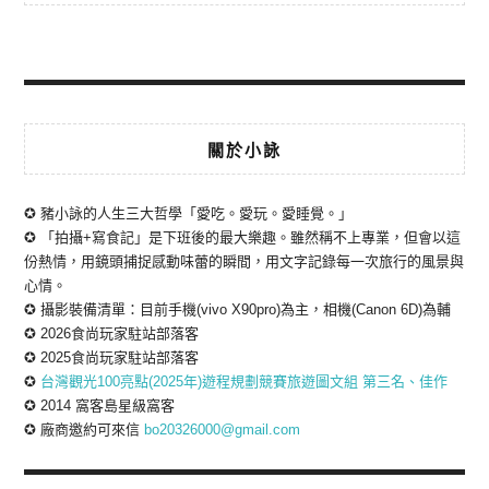
關於小詠
✪ 豬小詠的人生三大哲學「愛吃。愛玩。愛睡覺。」
✪ 「拍攝+寫食記」是下班後的最大樂趣。雖然稱不上專業，但會以這
份熱情，用鏡頭捕捉感動味蕾的瞬間，用文字記錄每一次旅行的風景與
心情。
✪ 攝影裝備清單：目前手機(vivo X90pro)為主，相機(Canon 6D)為輔
✪ 2026食尚玩家駐站部落客
✪ 2025食尚玩家駐站部落客
✪
台灣觀光100亮點(2025年)遊程規劃競賽旅遊圖文組 第三名、佳作
✪ 2014 窩客島星級窩客
✪ 廠商邀約可來信
bo20326000@gmail.com