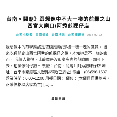
台南。關廟》跟想像中不大一樣的煎粿之山
西宮大廟口/阿秀煎粿仔店
台南小吃類
台南美食
台南地區
台南關廟區
2018-02-22
我想像中的煎粿應該是”煎蘿蔔糕”那樣一塊一塊的感覺。 後
來吃過關廟山西宮阿秀的煎粿仔之後，才知道是不一樣的東
西。 我個人覺得，比較像是沒那麼多肉的煎肉圓，加蛋下
去，也蠻像蚵仔煎。 餐廳：台南。關廟》阿秀煎粿仔店 地
址：台南市關廟區文衡路65號(已遷址) 電話：(06)596-1537
營業時間：6:00–12:00 用餐日期： 價位：(本價目僅供參考，
正確價格以店家為主) […]…
繼續閱讀