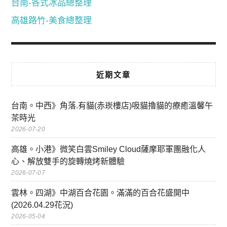
台南-各式冰品總整理
高雄路竹-美食總整理
近期文章
台南。中西》角落.有貓(赤崁樓店)吸貓擼貓的療癒溫馨午
茶時光
2026-07-20
高雄。小港》微笑白雲Smiley Cloud薩摩耶軍團融化人
心、解放雙手的旋轉燒烤新體驗
2026-07-07
雲林。四湖》中湖百合花園。滿滿的百合花盛開中
(2026.04.29花況)
2026-05-04