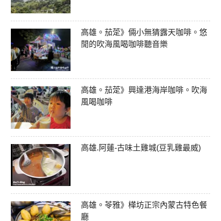
高雄。茄萣》倆小無猜露天咖啡。悠
閒的吹海風喝咖啡聽音樂
高雄。茄萣》興達港海岸咖啡。吹海
風喝咖啡
高雄.阿蓮-古味土雞城(豆乳雞最威)
高雄。苓雅》樺坊正宗內蒙古特色餐
廳