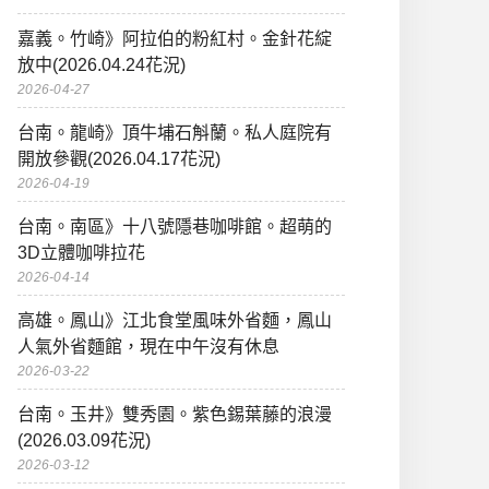
嘉義。竹崎》阿拉伯的粉紅村。金針花綻
放中(2026.04.24花況)
2026-04-27
台南。龍崎》頂牛埔石斛蘭。私人庭院有
開放參觀(2026.04.17花況)
2026-04-19
台南。南區》十八號隱巷咖啡館。超萌的
3D立體咖啡拉花
2026-04-14
高雄。鳳山》江北食堂風味外省麵，鳳山
人氣外省麵館，現在中午沒有休息
2026-03-22
台南。玉井》雙秀園。紫色錫葉藤的浪漫
(2026.03.09花況)
2026-03-12