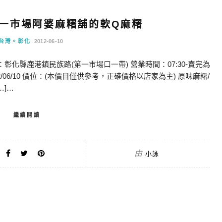
第一市場阿婆麻糬舖的軟Q麻糬
台灣。彰化
2012-06-10
：彰化縣鹿港鎮民族路(第一市場口一帶) 營業時間：07:30-賣完為
2012/06/10 價位：(本價目僅供參考，正確價格以店家為主) 原味麻糬/
[…]…
繼續閱讀
由
小詠