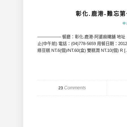
彰化.鹿港-難忘
中
—————– 餐廳：彰化.鹿港-阿婆麻糬舖 地址
止(中午前) 電話：(04)778-5659 用餐日期：
綠豆糕 NT.6(個)/NT.60(盒) 雙糕潤 NT.10(個) R 
Comments
23