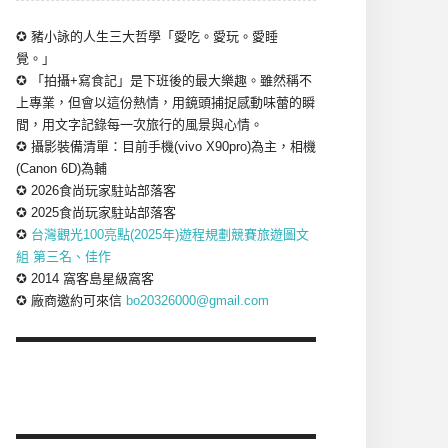
✪ 豬小詠的人生三大哲學「愛吃。愛玩。愛睡
覺。」
✪ 「拍攝+寫食記」是下班後的最大樂趣。雖然稱不
上專業，但會以這份熱情，用鏡頭捕捉感動味蕾的瞬
間，用文字記錄每一次旅行的風景與心情。
✪ 攝影裝備清單：目前手機(vivo X90pro)為主，相機
(Canon 6D)為輔
✪ 2026食尚玩家駐站部落客
✪ 2025食尚玩家駐站部落客
✪
台灣觀光100亮點(2025年)遊程規劃競賽旅遊圖文
組 第三名、佳作
✪ 2014 窩客島星級窩客
✪ 廠商邀約可來信
bo20326000@gmail.com