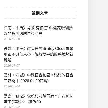
近期文章
台南。中西》角落.有貓(赤崁樓店)吸貓擼
貓的療癒溫馨午茶時光
2026-07-20
高雄。小港》微笑白雲Smiley Cloud薩摩
耶軍團融化人心、解放雙手的旋轉燒烤新
體驗
2026-07-07
雲林。四湖》中湖百合花園。滿滿的百合
花盛開中(2026.04.29花況)
2026-05-04
嘉義。新港》板頭村阿嬤古厝。百合花綻
放中(2026.04.29花況)
2026-05-02