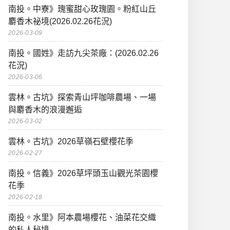
南投。中寮》瑰蜜甜心玫瑰園。粉紅山丘
麝香木祕境(2026.02.26花況)
2026-03-09
南投。國姓》走訪九尖茶廠：(2026.02.26
花況)
2026-03-06
雲林。古坑》探索青山坪咖啡農場、一場
與麝香木的浪漫邂逅
2026-03-02
雲林。古坑》2026草嶺石壁櫻花季
2026-02-27
南投。信義》2026草坪頭玉山觀光茶園櫻
花季
2026-02-18
南投。水里》阿本農場櫻花、油菜花交織
的私人秘境