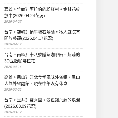
嘉義。竹崎》阿拉伯的粉紅村。金針花綻
放中(2026.04.24花況)
2026-04-27
台南。龍崎》頂牛埔石斛蘭。私人庭院有
開放參觀(2026.04.17花況)
2026-04-19
台南。南區》十八號隱巷咖啡館。超萌的
3D立體咖啡拉花
2026-04-14
高雄。鳳山》江北食堂風味外省麵，鳳山
人氣外省麵館，現在中午沒有休息
2026-03-22
台南。玉井》雙秀園。紫色錫葉藤的浪漫
(2026.03.09花況)
2026-03-12