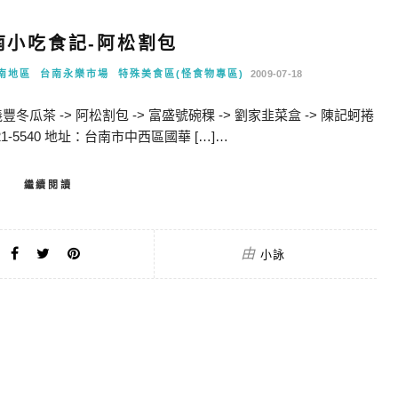
台南小吃食記-阿松割包
南地區
台南永樂市場
特殊美食區(怪食物專區)
2009-07-18
瓜茶 -> 阿松割包 -> 富盛號碗稞 -> 劉家韭菜盒 -> 陳記蚵捲
21-5540 地址：台南市中西區國華 […]…
繼續閱讀
由
小詠