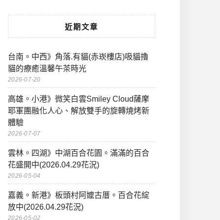
近期文章
台南。中西》角落.有貓(赤崁樓店)吸貓擼
貓的療癒溫馨午茶時光
2026-07-20
高雄。小港》微笑白雲Smiley Cloud薩摩
耶軍團融化人心、解放雙手的旋轉燒烤新
體驗
2026-07-07
雲林。四湖》中湖百合花園。滿滿的百合
花盛開中(2026.04.29花況)
2026-05-04
嘉義。新港》板頭村阿嬤古厝。百合花綻
放中(2026.04.29花況)
2026-05-02