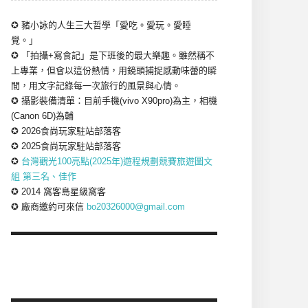
✪ 豬小詠的人生三大哲學「愛吃。愛玩。愛睡
覺。」
✪ 「拍攝+寫食記」是下班後的最大樂趣。雖然稱不
上專業，但會以這份熱情，用鏡頭捕捉感動味蕾的瞬
間，用文字記錄每一次旅行的風景與心情。
✪ 攝影裝備清單：目前手機(vivo X90pro)為主，相機
(Canon 6D)為輔
✪ 2026食尚玩家駐站部落客
✪ 2025食尚玩家駐站部落客
✪
台灣觀光100亮點(2025年)遊程規劃競賽旅遊圖文
組 第三名、佳作
✪ 2014 窩客島星級窩客
✪ 廠商邀約可來信
bo20326000@gmail.com