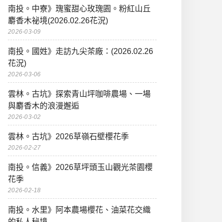
南投。中寮》瑰蜜甜心玫瑰園。粉紅山丘
麝香木祕境(2026.02.26花況)
2026-03-09
南投。國姓》走訪九尖茶廠：(2026.02.26
花況)
2026-03-06
雲林。古坑》探索青山坪咖啡農場、一場
與麝香木的浪漫邂逅
2026-03-02
雲林。古坑》2026草嶺石壁櫻花季
2026-02-27
南投。信義》2026草坪頭玉山觀光茶園櫻
花季
2026-02-18
南投。水里》阿本農場櫻花、油菜花交織
的私人秘境