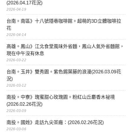
(2026.04.17花況)
2026-04-19
台南。南區》十八號隱巷咖啡館。超萌的3D立體咖啡拉
花
2026-04-14
高雄。鳳山》江北食堂風味外省麵，鳳山人氣外省麵館，
現在中午沒有休息
2026-03-22
台南。玉井》雙秀園。紫色錫葉藤的浪漫(2026.03.09花
況)
2026-03-12
南投。中寮》瑰蜜甜心玫瑰園。粉紅山丘麝香木祕境
(2026.02.26花況)
2026-03-09
南投。國姓》走訪九尖茶廠：(2026.02.26花況)
2026-03-06