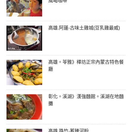
風喝咖啡
高雄.阿蓮-古味土雞城(豆乳雞最威)
高雄。苓雅》樺坊正宗內蒙古特色餐
廳
彰化。溪湖》漢強麵館。溪湖在地麵
攤
高雄.路竹-蓄臻河粉