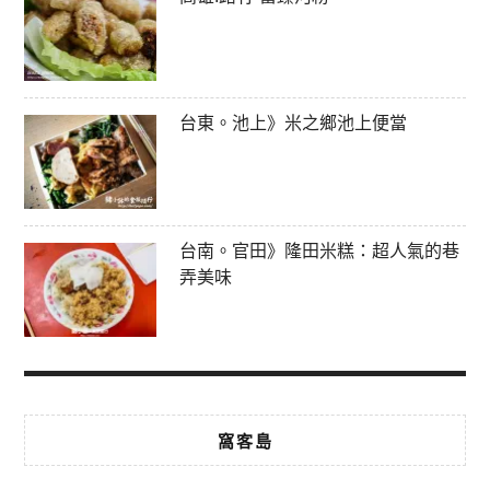
台東。池上》米之鄉池上便當
台南。官田》隆田米糕：超人氣的巷
弄美味
窩客島