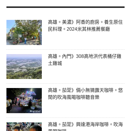
高雄。美濃》阿香的廚房。養生原住
民料理。2024米其林推薦餐廳
高雄。內門》308高地洪代表桶仔雞
土雞城
高雄。茄萣》倆小無猜露天咖啡。悠
閒的吹海風喝咖啡聽音樂
高雄。茄萣》興達港海岸咖啡。吹海