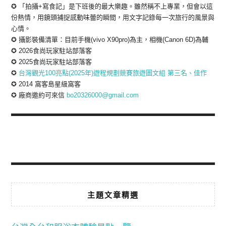
✪ 「拍攝+寫食記」是下班後的最大樂趣。雖然稱不上專業，但會以這
份熱情，用鏡頭捕捉感動味蕾的瞬間，用文字記錄每一次旅行的風景與
心情。
✪ 攝影裝備清單：目前手機(vivo X90pro)為主，相機(Canon 6D)為輔
✪ 2026食尚玩家駐站部落客
✪ 2025食尚玩家駐站部落客
✪
台灣觀光100亮點(2025年)遊程規劃競賽旅遊圖文組 第三名、佳作
✪ 2014 窩客島星級窩客
✪ 廠商邀約可來信
bo20326000@gmail.com
主題文章精選