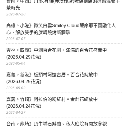
台南。中西》角落.有貓(赤崁樓店)吸貓擼貓的療癒溫馨午
茶時光
2026-07-20
高雄。小港》微笑白雲Smiley Cloud薩摩耶軍團融化人
心、解放雙手的旋轉燒烤新體驗
2026-07-07
雲林。四湖》中湖百合花園。滿滿的百合花盛開中
(2026.04.29花況)
2026-05-04
嘉義。新港》板頭村阿嬤古厝。百合花綻放中
(2026.04.29花況)
2026-05-02
嘉義。竹崎》阿拉伯的粉紅村。金針花綻放中
(2026.04.24花況)
2026-04-27
台南。龍崎》頂牛埔石斛蘭。私人庭院有開放參觀