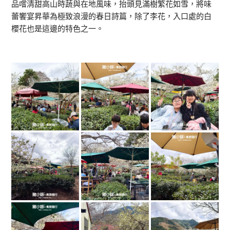
品嚐清甜高山時蔬與在地風味，抬頭見滿樹繁花如雪，將味
蕾饗宴昇華為極致浪漫的春日詩篇，除了李花，入口處的白
櫻花也是這邊的特色之一。