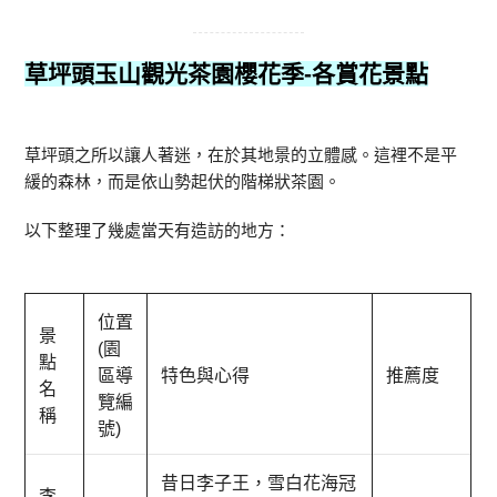
草坪頭玉山觀光茶園櫻花季
-各賞花景點
草坪頭之所以讓人著迷，在於其地景的立體感。這裡不是平
緩的森林，而是依山勢起伏的階梯狀茶園。
以下整理了幾處當天有造訪的地方：
位置
景
(園
點
區導
特色與心得
推薦度
名
覽編
稱
號)
昔日李子王，雪白花海冠
李