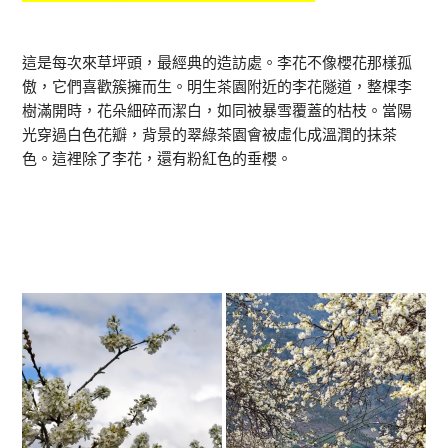
這是每次來草坪頭，最經典的造訪處。李花不像櫻花那樣孤
傲，它們喜歡簇擁而生。明生茶園附近的李花隧道，整棵李
樹滿開時，花朵細碎而潔白，如同被暴雪覆蓋的枯枝。當陽
光穿過白色花瓣，背景的翠綠茶園會被虛化成溫潤的抹茶
色。這裡除了李花，還有粉紅色的垂櫻。