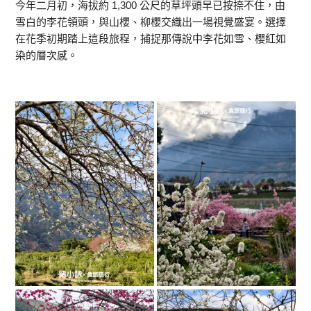
今年二月初，海拔約 1,300 公尺的草坪頭早已按捺不住，由
雪白的李花領頭，與山櫻、柳櫻交織出一場視覺盛宴。選擇
在花季初期踏上這段旅程，捕捉那傳說中李花如雪、櫻紅如
染的層次感。