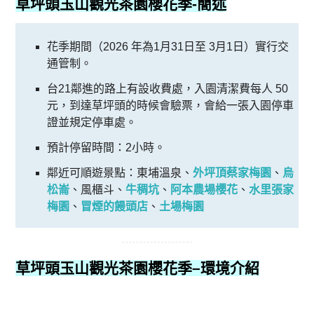
草坪頭玉山觀光茶園櫻花季
-簡述
花季期間（2026 年為1月31日至 3月1日）實行交
通管制。
台21鄰進的路上有設收費處，入園清潔費每人 50
元，到達草坪頭的時候會驗票，會給一張入園停車
證並規定停車處。
預計停留時間：2小時。
鄰近可順遊景點：東埔溫泉、
外坪頂蔡家梅園
、
烏
松崙
、風櫃斗、
牛稠坑
、
阿本農場櫻花
、
水里張家
梅園
、
冒煙的饅頭店
、
土場梅園
草坪頭玉山觀光茶園櫻花季
–
環境介紹