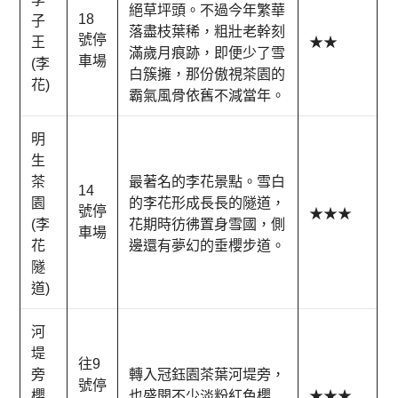
絕草坪頭。不過今年繁華
18
子
落盡枝葉稀，粗壯老幹刻
號停
王
★★
滿歲月痕跡，即便少了雪
車場
(李
白簇擁，那份傲視茶園的
花)
霸氣風骨依舊不減當年。
明
生
茶
最著名的李花景點。雪白
14
園
的李花形成長長的隧道，
號停
★★★
(李
花期時彷彿置身雪國，側
車場
花
邊還有夢幻的垂櫻步道。
隧
道)
河
堤
往9
旁
轉入冠鈺園茶葉河堤旁，
號停
櫻
也盛開不少淡粉紅色櫻
★★★