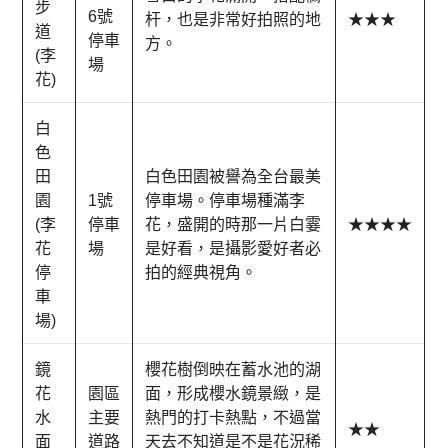
步
6號
杆，也是非常好拍照的地
★★★
道
停車
方。
(李
場
花)
白
色
田
白色田園被譽為全台最美
園
1號
停車場。停車場種滿李
(李
停車
花，盛開的時那一片白霎
★★★★
花
場
是好看，是攝影愛好者必
停
拍的經典視角。
車
場)
鏡
櫻花樹倒映在蓄水池的湖
花
園區
面，形成櫻水鏡景緻，是
水
主要
熱門的打卡熱點，不過當
★★
面
道路
天去不知道是不是花況稀