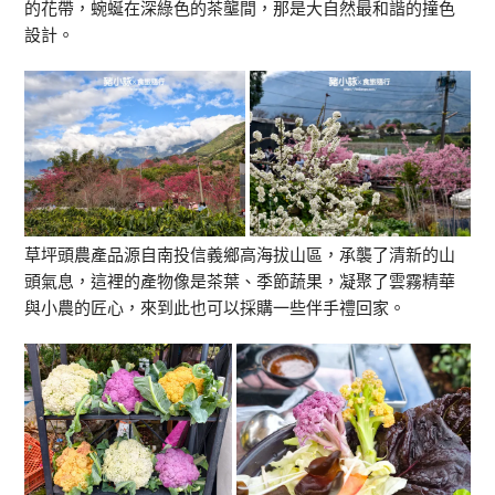
的花帶，蜿蜒在深綠色的茶壟間，那是大自然最和諧的撞色
設計。
草坪頭農產品源自南投信義鄉高海拔山區，承襲了清新的山
頭氣息，這裡的產物像是茶葉、季節蔬果，凝聚了雲霧精華
與小農的匠心，來到此也可以採購一些伴手禮回家。