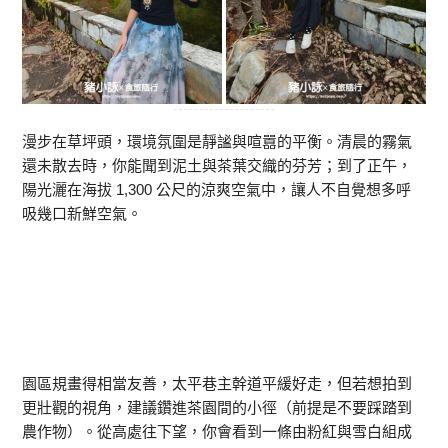
漫步在草坪頭，環境氛圍是靜謐與喧囂的平衡。清晨的霧氣
還未散去時，你能聞到泥土與茶葉交織的芬芳；到了正午，
陽光灑在海拔 1,300 公尺的涼爽空氣中，讓人不自覺想多呼
吸幾口新鮮空氣。
園區規畫得相當友善，太平巷主幹道平緩好走，但若想拍到
更壯觀的視角，建議鑽進茶園間的小徑（前提是不要踩踏到
農作物）。從高處往下望，你會看到一條由粉紅與雪白組成