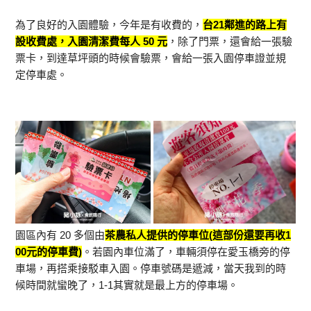
為了良好的入園體驗，今年是有收費的，
台21鄰進的路上有
設收費處，入園清潔費每人 50 元
，除了門票，還會給一張驗
票卡，到達草坪頭的時候會驗票，會給一張入園停車證並規
定停車處。
園區內有 20 多個由
茶農私人提供的停車位(這部份還要再收1
00元的停車費)
。若園內車位滿了，車輛須停在愛玉橋旁的停
車場，再搭乘接駁車入園。停車號碼是遞減，當天我到的時
候時間就蠻晚了，1-1其實就是最上方的停車場。