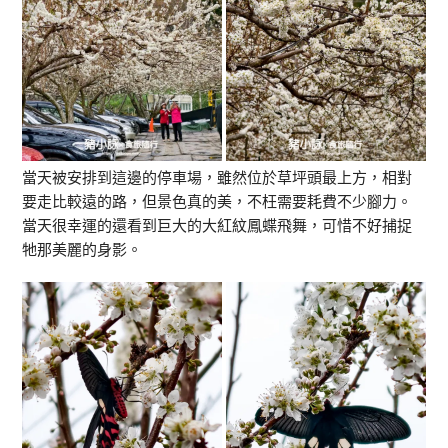
當天被安排到這邊的停車場，雖然位於草坪頭最上方，相對
要走比較遠的路，但景色真的美，不枉需要耗費不少腳力。
當天很幸運的還看到巨大的大紅紋鳳蝶飛舞，可惜不好捕捉
牠那美麗的身影。