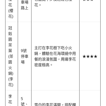
車場
花
花。
路上
(櫻
花)
冠
鈺
園
茶
主打在李花樹下吃小火
葉
9號
鍋，體驗在花海環繞中用
(茶
停車
★★★★
餐的浪漫氛圍，周邊李花
園
場
密度極高。
火
鍋)
(李
花)
李
5
花
號、
雪白的李花滿開，搭配欄