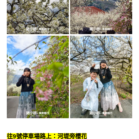
往9號停車場路上：河堤旁櫻花