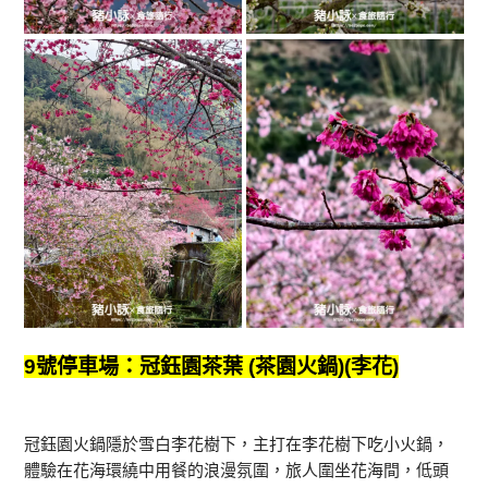
9號停車場：冠鈺園茶葉 (茶園火鍋)(李花)
冠鈺園火鍋隱於雪白李花樹下，主打在李花樹下吃小火鍋，
體驗在花海環繞中用餐的浪漫氛圍，旅人圍坐花海間，低頭