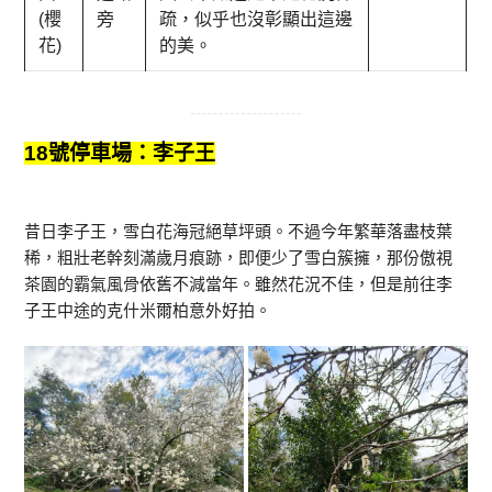
(櫻
旁
疏，似乎也沒彰顯出這邊
花)
的美。
18號停車場：李子王
昔日李子王，雪白花海冠絕草坪頭。不過今年繁華落盡枝葉
稀，粗壯老幹刻滿歲月痕跡，即便少了雪白簇擁，那份傲視
茶園的霸氣風骨依舊不減當年。雖然花況不佳，但是前往李
子王中途的克什米爾柏意外好拍。