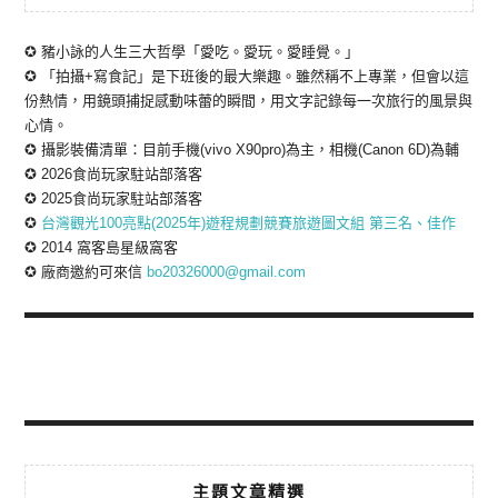
✪ 豬小詠的人生三大哲學「愛吃。愛玩。愛睡覺。」
✪ 「拍攝+寫食記」是下班後的最大樂趣。雖然稱不上專業，但會以這
份熱情，用鏡頭捕捉感動味蕾的瞬間，用文字記錄每一次旅行的風景與
心情。
✪ 攝影裝備清單：目前手機(vivo X90pro)為主，相機(Canon 6D)為輔
✪ 2026食尚玩家駐站部落客
✪ 2025食尚玩家駐站部落客
✪
台灣觀光100亮點(2025年)遊程規劃競賽旅遊圖文組 第三名、佳作
✪ 2014 窩客島星級窩客
✪ 廠商邀約可來信
bo20326000@gmail.com
主題文章精選