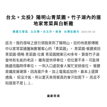
台北。北投》陽明山青菜園。竹子湖內的道
地家常菜與白斬雞
精選文章區
北台灣。台北市。美食
台灣各縣市
2025-09-18
這次，我的尋味之旅引領我來到了陽明山，目的地是那傳聞
中以家常菜擄獲無數饕客心的「青菜園」。 青菜園-餐廳資訊
青菜園-簡略 青菜園-位置 青菜園開業已40多年，算是竹子湖
當地有名氣的老店。 雖有提供停車位，但位置不多，可能得
路邊找臨時停車位。 一到入口處就會人幫忙安排座位。 餐廳
是鐵皮屋建築，因為窗戶多，加上電風扇加持，基本上還算
通風， 但沒冷氣，所以夏天來用餐真的會汗如雨下。 而且不
知道是不是 […]…
繼續閱讀