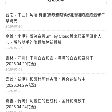
台南。中西》角落.有貓(赤崁樓店)吸貓擼貓的療癒溫馨午
茶時光
2026-07-20
高雄。小港》微笑白雲Smiley Cloud薩摩耶軍團融化人
心、解放雙手的旋轉燒烤新體驗
2026-07-07
雲林。四湖》中湖百合花園。滿滿的百合花盛開中
(2026.04.29花況)
2026-05-04
嘉義。新港》板頭村阿嬤古厝。百合花綻放中
(2026.04.29花況)
2026-05-02
嘉義。竹崎》阿拉伯的粉紅村。金針花綻放中
(2026.04.24花況)