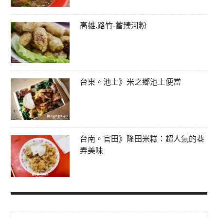
高雄.路竹-蓄臻河粉
台東。池上》米之鄉池上便當
台南。官田》隆田米糕：超人氣的巷
弄美味