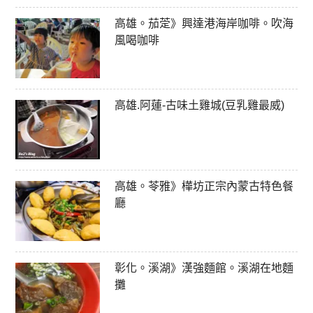
高雄。茄萣》興達港海岸咖啡。吹海
風喝咖啡
高雄.阿蓮-古味土雞城(豆乳雞最威)
高雄。苓雅》樺坊正宗內蒙古特色餐
廳
彰化。溪湖》漢強麵館。溪湖在地麵
攤