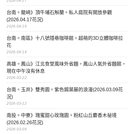
2026-04-27
台南。龍崎》頂牛埔石斛蘭。私人庭院有開放參觀
(2026.04.17花況)
2026-04-19
台南。南區》十八號隱巷咖啡館。超萌的3D立體咖啡拉
花
2026-04-14
高雄。鳳山》江北食堂風味外省麵，鳳山人氣外省麵館，
現在中午沒有休息
2026-03-22
台南。玉井》雙秀園。紫色錫葉藤的浪漫(2026.03.09花
況)
2026-03-12
南投。中寮》瑰蜜甜心玫瑰園。粉紅山丘麝香木祕境
(2026.02.26花況)
2026-03-09