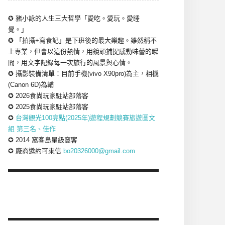
✪ 豬小詠的人生三大哲學「愛吃。愛玩。愛睡
覺。」
✪ 「拍攝+寫食記」是下班後的最大樂趣。雖然稱不
上專業，但會以這份熱情，用鏡頭捕捉感動味蕾的瞬
間，用文字記錄每一次旅行的風景與心情。
✪ 攝影裝備清單：目前手機(vivo X90pro)為主，相機
(Canon 6D)為輔
✪ 2026食尚玩家駐站部落客
✪ 2025食尚玩家駐站部落客
✪
台灣觀光100亮點(2025年)遊程規劃競賽旅遊圖文
組 第三名、佳作
✪ 2014 窩客島星級窩客
✪ 廠商邀約可來信
bo20326000@gmail.com