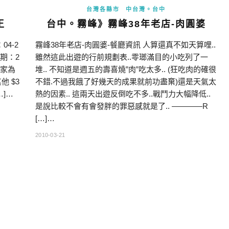
台灣各縣市
中台灣。台中
王
台中。霧峰》霧峰38年老店-肉圓婆
4-2
霧峰38年老店-肉圓婆-餐廳資訊 人算還真不如天算哩..
日期：2
雖然這此出遊的行前規劃表..零瑯滿目的小吃列了一
店家為
堆.. 不知道是週五的壽喜燒”肉”吃太多.. (狂吃肉的確很
他 $3
不錯.不過我餓了好幾天的成果就前功盡棄)還是天氣太
…]…
熱的因素.. 這兩天出遊反倒吃不多..戰鬥力大幅降低..
是說比較不會有會發胖的罪惡感就是了.. ————R
[…]…
2010-03-21