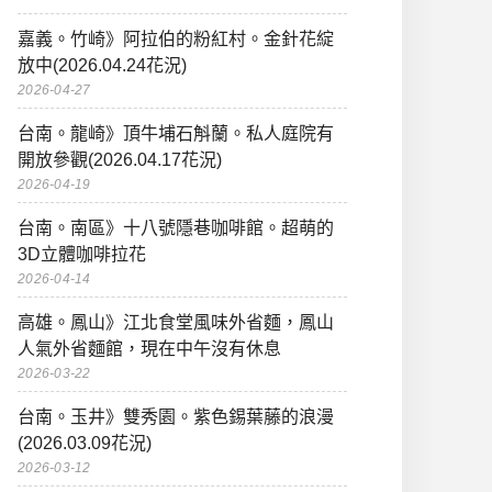
嘉義。竹崎》阿拉伯的粉紅村。金針花綻
放中(2026.04.24花況)
2026-04-27
台南。龍崎》頂牛埔石斛蘭。私人庭院有
開放參觀(2026.04.17花況)
2026-04-19
台南。南區》十八號隱巷咖啡館。超萌的
3D立體咖啡拉花
2026-04-14
高雄。鳳山》江北食堂風味外省麵，鳳山
人氣外省麵館，現在中午沒有休息
2026-03-22
台南。玉井》雙秀園。紫色錫葉藤的浪漫
(2026.03.09花況)
2026-03-12