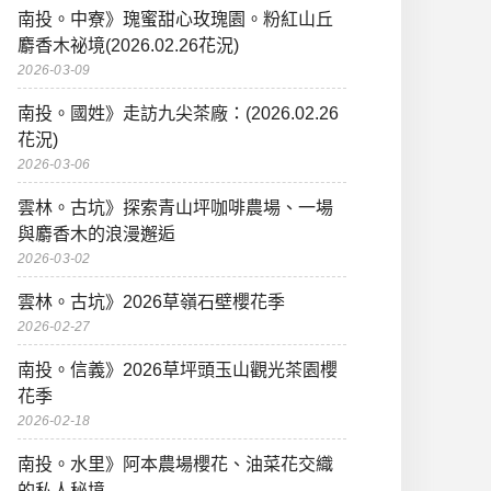
南投。中寮》瑰蜜甜心玫瑰園。粉紅山丘
麝香木祕境(2026.02.26花況)
2026-03-09
南投。國姓》走訪九尖茶廠：(2026.02.26
花況)
2026-03-06
雲林。古坑》探索青山坪咖啡農場、一場
與麝香木的浪漫邂逅
2026-03-02
雲林。古坑》2026草嶺石壁櫻花季
2026-02-27
南投。信義》2026草坪頭玉山觀光茶園櫻
花季
2026-02-18
南投。水里》阿本農場櫻花、油菜花交織
的私人秘境