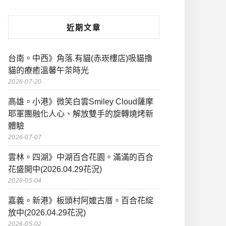
近期文章
台南。中西》角落.有貓(赤崁樓店)吸貓擼
貓的療癒溫馨午茶時光
2026-07-20
高雄。小港》微笑白雲Smiley Cloud薩摩
耶軍團融化人心、解放雙手的旋轉燒烤新
體驗
2026-07-07
雲林。四湖》中湖百合花園。滿滿的百合
花盛開中(2026.04.29花況)
2026-05-04
嘉義。新港》板頭村阿嬤古厝。百合花綻
放中(2026.04.29花況)
2026-05-02