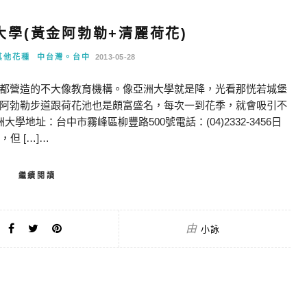
大學(黃金阿勃勒+清麗荷花)
其他花種
中台灣。台中
2013-05-28
都營造的不大像教育機構。像亞洲大學就是降，光看那恍若城堡
阿勃勒步道跟荷花池也是頗富盛名，每次一到花季，就會吸引不
學地址：台中市霧峰區柳豐路500號電話：(04)2332-3456日
，但 […]…
繼續閱讀
由
小詠