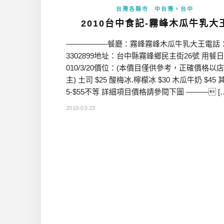
台灣各縣市
中台灣。台中
2010台中食記-霧峰木瓜牛乳大
—————–餐廳：霧峰霧峰木瓜牛乳大王電話：0
3302899地址：台中縣霧峰鄉民主街26號 用餐
010/3/20價位：(本價目僅供參考，正確價格以
主) 土司 $25 酸梅冰.檸檬冰 $30 木瓜牛奶 $45 其
5-$55不等 詳細項目價格請參閱下圖 ——— [
2010-03-23