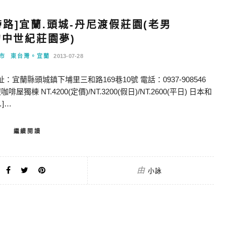
路]宜蘭.頭城-丹尼渡假莊園(老男
的中世紀莊園夢)
市
東台灣。宜蘭
2013-07-28
宜蘭縣頭城鎮下埔里三和路169巷10號 電話：0937-908546
 NT.4200(定價)/NT.3200(假日)/NT.2600(平日) 日本和
…]…
繼續閱讀
由
小詠