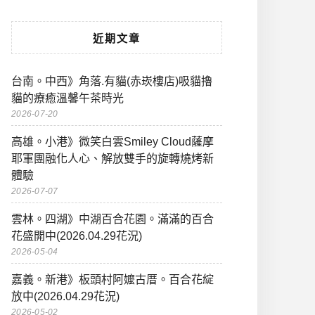
近期文章
台南。中西》角落.有貓(赤崁樓店)吸貓擼
貓的療癒溫馨午茶時光
2026-07-20
高雄。小港》微笑白雲Smiley Cloud薩摩
耶軍團融化人心、解放雙手的旋轉燒烤新
體驗
2026-07-07
雲林。四湖》中湖百合花園。滿滿的百合
花盛開中(2026.04.29花況)
2026-05-04
嘉義。新港》板頭村阿嬤古厝。百合花綻
放中(2026.04.29花況)
2026-05-02