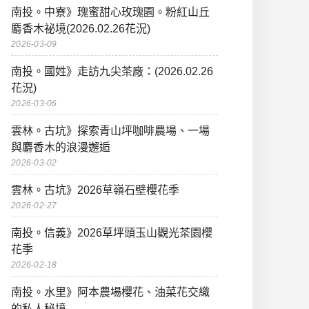
南投。中寮》瑰蜜甜心玫瑰園。粉紅山丘
麝香木祕境(2026.02.26花況)
2026-03-09
南投。國姓》走訪九尖茶廠：(2026.02.26
花況)
2026-03-06
雲林。古坑》探索青山坪咖啡農場、一場
與麝香木的浪漫邂逅
2026-03-02
雲林。古坑》2026草嶺石壁櫻花季
2026-02-27
南投。信義》2026草坪頭玉山觀光茶園櫻
花季
2026-02-18
南投。水里》阿本農場櫻花、油菜花交織
的私人秘境