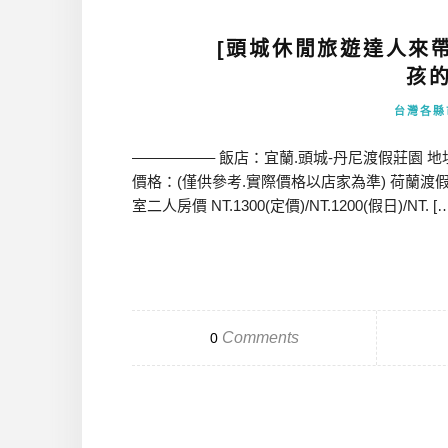
[頭城休閒旅遊達人來帶
孩
台灣各縣
—————– 飯店：宜蘭.頭城-丹尼渡假莊園 地址：
價格：(僅供參考.實際價格以店家為準) 荷蘭渡假咖啡屋獨棟
室二人房價 NT.1300(定價)/NT.1200(假日)/NT. [
Comments
0