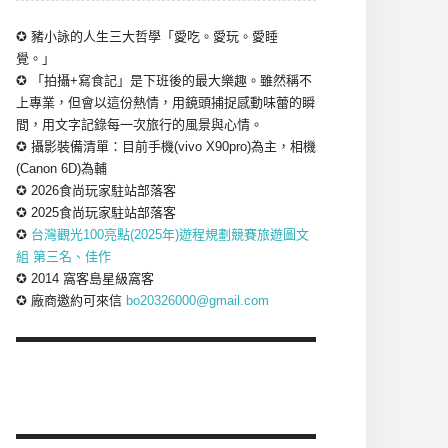
✪ 豬小詠的人生三大哲學「愛吃。愛玩。愛睡
覺。」
✪ 「拍攝+寫食記」是下班後的最大樂趣。雖然稱不
上專業，但會以這份熱情，用鏡頭捕捉感動味蕾的瞬
間，用文字記錄每一次旅行的風景與心情。
✪ 攝影裝備清單：目前手機(vivo X90pro)為主，相機
(Canon 6D)為輔
✪ 2026食尚玩家駐站部落客
✪ 2025食尚玩家駐站部落客
✪
台灣觀光100亮點(2025年)遊程規劃競賽旅遊圖文
組 第三名、佳作
✪ 2014 窩客島星級窩客
✪ 廠商邀約可來信
bo20326000@gmail.com