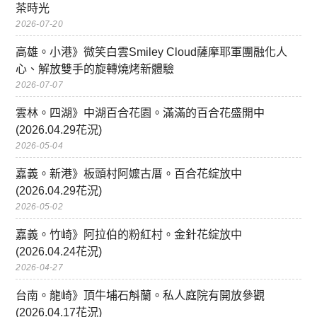
茶時光
2026-07-20
高雄。小港》微笑白雲Smiley Cloud薩摩耶軍團融化人
心、解放雙手的旋轉燒烤新體驗
2026-07-07
雲林。四湖》中湖百合花園。滿滿的百合花盛開中
(2026.04.29花況)
2026-05-04
嘉義。新港》板頭村阿嬤古厝。百合花綻放中
(2026.04.29花況)
2026-05-02
嘉義。竹崎》阿拉伯的粉紅村。金針花綻放中
(2026.04.24花況)
2026-04-27
台南。龍崎》頂牛埔石斛蘭。私人庭院有開放參觀
(2026.04.17花況)