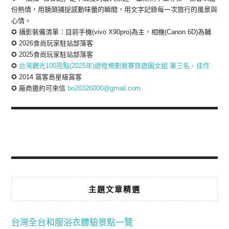
份熱情，用鏡頭捕捉感動味蕾的瞬間，用文字記錄每一次旅行的風景與
心情。
✪ 攝影裝備清單：目前手機(vivo X90pro)為主，相機(Canon 6D)為輔
✪ 2026食尚玩家駐站部落客
✪ 2025食尚玩家駐站部落客
✪
台灣觀光100亮點(2025年)遊程規劃競賽旅遊圖文組 第三名、佳作
✪ 2014 窩客島星級窩客
✪ 廠商邀約可來信
bo20326000@gmail.com
主題文章精選
台灣全台和服浴衣體驗景點一覽