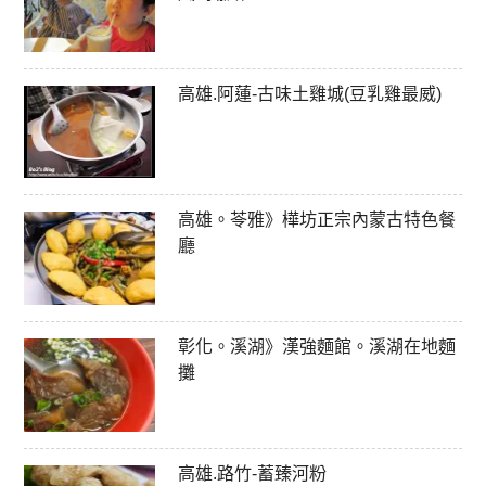
高雄.阿蓮-古味土雞城(豆乳雞最威)
高雄。苓雅》樺坊正宗內蒙古特色餐
廳
彰化。溪湖》漢強麵館。溪湖在地麵
攤
高雄.路竹-蓄臻河粉