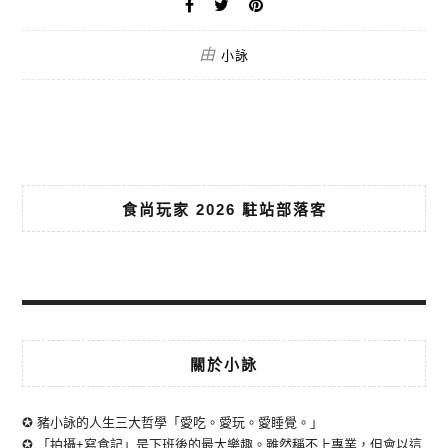
由
小詠
食尚玩家 2026 駐站部落客
關於小詠
✪ 豬小詠的人生三大哲學「愛吃。愛玩。愛睡覺。」
✪ 「拍攝+寫食記」是下班後的最大樂趣。雖然稱不上專業，但會以這