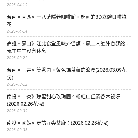
2026-04-19
台南。南區》十八號隱巷咖啡館。超萌的3D立體咖啡拉
花
2026-04-14
高雄。鳳山》江北食堂風味外省麵，鳳山人氣外省麵館，
現在中午沒有休息
2026-03-22
台南。玉井》雙秀園。紫色錫葉藤的浪漫(2026.03.09花
況)
2026-03-12
南投。中寮》瑰蜜甜心玫瑰園。粉紅山丘麝香木祕境
(2026.02.26花況)
2026-03-09
南投。國姓》走訪九尖茶廠：(2026.02.26花況)
2026-03-06