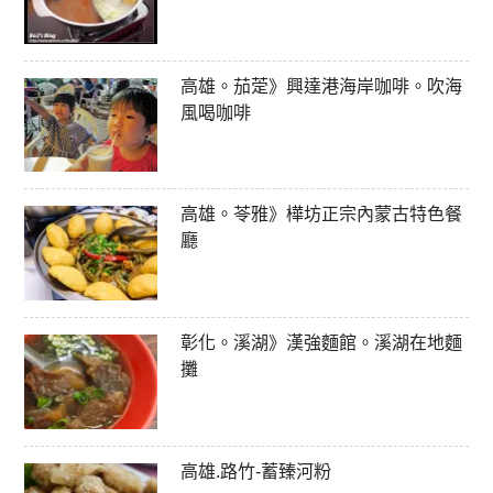
高雄。茄萣》興達港海岸咖啡。吹海
風喝咖啡
高雄。苓雅》樺坊正宗內蒙古特色餐
廳
彰化。溪湖》漢強麵館。溪湖在地麵
攤
高雄.路竹-蓄臻河粉