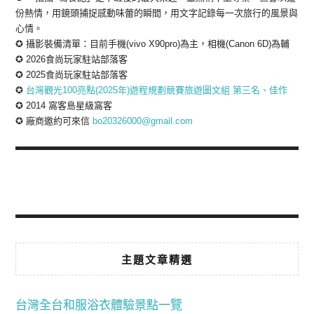
份熱情，用鏡頭捕捉感動味蕾的瞬間，用文字記錄每一次旅行的風景與
心情。
✪ 攝影裝備清單：目前手機(vivo X90pro)為主，相機(Canon 6D)為輔
✪ 2026食尚玩家駐站部落客
✪ 2025食尚玩家駐站部落客
✪
台灣觀光100亮點(2025年)遊程規劃競賽旅遊圖文組 第三名、佳作
✪ 2014 窩客島星級窩客
✪ 廠商邀約可來信
bo20326000@gmail.com
主題文章精選
台灣全台和服浴衣體驗景點一覽