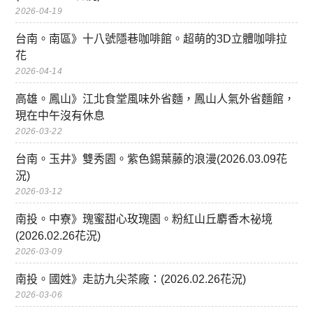
2026-04-19
台南。南區》十八號隱巷咖啡館。超萌的3D立體咖啡拉
花
2026-04-14
高雄。鳳山》江北食堂風味外省麵，鳳山人氣外省麵館，
現在中午沒有休息
2026-03-22
台南。玉井》雙秀園。紫色錫葉藤的浪漫(2026.03.09花
況)
2026-03-12
南投。中寮》瑰蜜甜心玫瑰園。粉紅山丘麝香木祕境
(2026.02.26花況)
2026-03-09
南投。國姓》走訪九尖茶廠：(2026.02.26花況)
2026-03-06