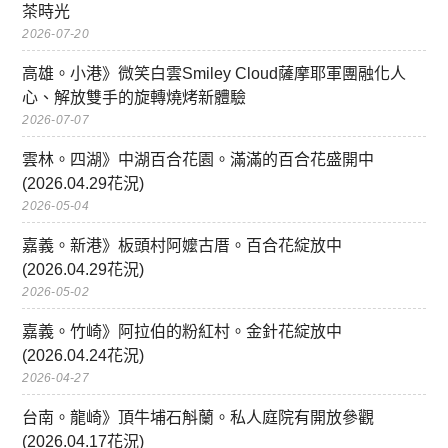
茶時光
2026-07-20
高雄。小港》微笑白雲Smiley Cloud薩摩耶軍團融化人
心、解放雙手的旋轉燒烤新體驗
2026-07-07
雲林。四湖》中湖百合花園。滿滿的百合花盛開中
(2026.04.29花況)
2026-05-04
嘉義。新港》板頭村阿嬤古厝。百合花綻放中
(2026.04.29花況)
2026-05-02
嘉義。竹崎》阿拉伯的粉紅村。金針花綻放中
(2026.04.24花況)
2026-04-27
台南。龍崎》頂牛埔石斛蘭。私人庭院有開放參觀
(2026.04.17花況)