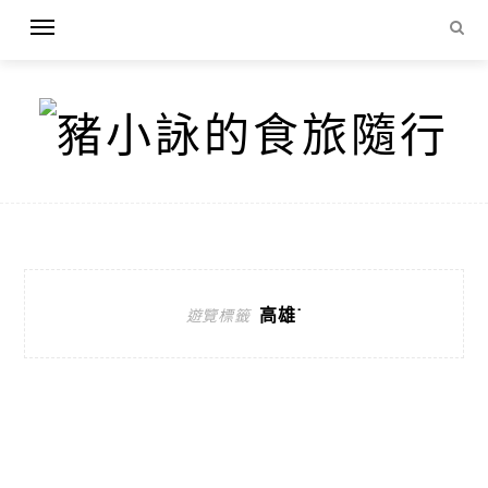
高雄˙
遊覽標籤