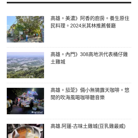
高雄。美濃》阿香的廚房。養生原住
民料理。2024米其林推薦餐廳
高雄。內門》308高地洪代表桶仔雞
土雞城
高雄。茄萣》倆小無猜露天咖啡。悠
閒的吹海風喝咖啡聽音樂
高雄.阿蓮-古味土雞城(豆乳雞最威)