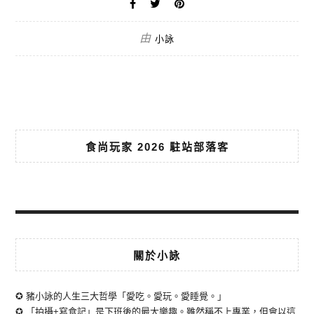
由
小詠
食尚玩家 2026 駐站部落客
關於小詠
✪ 豬小詠的人生三大哲學「愛吃。愛玩。愛睡覺。」
✪ 「拍攝+寫食記」是下班後的最大樂趣。雖然稱不上專業，但會以這