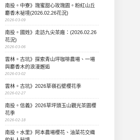
南投。中寮》瑰蜜甜心玫瑰園。粉紅山丘
麝香木祕境(2026.02.26花況)
2026-03-09
南投。國姓》走訪九尖茶廠：(2026.02.26
花況)
2026-03-06
雲林。古坑》探索青山坪咖啡農場、一場
與麝香木的浪漫邂逅
2026-03-02
雲林。古坑》2026草嶺石壁櫻花季
2026-02-27
南投。信義》2026草坪頭玉山觀光茶園櫻
花季
2026-02-18
南投。水里》阿本農場櫻花、油菜花交織
的私人秘境