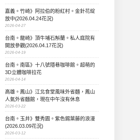
嘉義。竹崎》阿拉伯的粉紅村。金針花綻
放中(2026.04.24花況)
2026-04-27
台南。龍崎》頂牛埔石斛蘭。私人庭院有
開放參觀(2026.04.17花況)
2026-04-19
台南。南區》十八號隱巷咖啡館。超萌的
3D立體咖啡拉花
2026-04-14
高雄。鳳山》江北食堂風味外省麵，鳳山
人氣外省麵館，現在中午沒有休息
2026-03-22
台南。玉井》雙秀園。紫色錫葉藤的浪漫
(2026.03.09花況)
2026-03-12