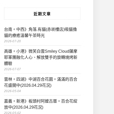
近期文章
台南。中西》角落.有貓(赤崁樓店)吸貓擼
貓的療癒溫馨午茶時光
2026-07-20
高雄。小港》微笑白雲Smiley Cloud薩摩
耶軍團融化人心、解放雙手的旋轉燒烤新
體驗
2026-07-07
雲林。四湖》中湖百合花園。滿滿的百合
花盛開中(2026.04.29花況)
2026-05-04
嘉義。新港》板頭村阿嬤古厝。百合花綻
放中(2026.04.29花況)
2026-05-02