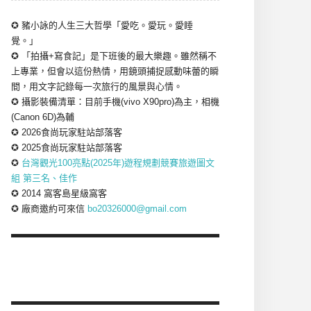
✪ 豬小詠的人生三大哲學「愛吃。愛玩。愛睡
覺。」
✪ 「拍攝+寫食記」是下班後的最大樂趣。雖然稱不
上專業，但會以這份熱情，用鏡頭捕捉感動味蕾的瞬
間，用文字記錄每一次旅行的風景與心情。
✪ 攝影裝備清單：目前手機(vivo X90pro)為主，相機
(Canon 6D)為輔
✪ 2026食尚玩家駐站部落客
✪ 2025食尚玩家駐站部落客
✪
台灣觀光100亮點(2025年)遊程規劃競賽旅遊圖文
組 第三名、佳作
✪ 2014 窩客島星級窩客
✪ 廠商邀約可來信
bo20326000@gmail.com