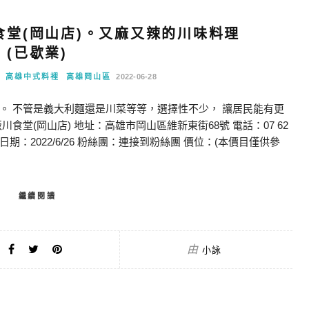
堂(岡山店)。又麻又辣的川味料理
(已歇業)
高雄中式料裡
高雄岡山區
2022-06-28
。 不管是義大利麵還是川菜等等，選擇性不少， 讓居民能有更
堂(岡山店) 地址：高雄市岡山區維新東街68號 電話：07 62
1:00 用餐日期：2022/6/26 粉絲團：連接到粉絲團 價位：(本價目僅供參
繼續閱讀
由
小詠