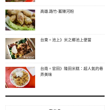
高雄.路竹-蓄臻河粉
台東。池上》米之鄉池上便當
台南。官田》隆田米糕：超人氣的巷
弄美味