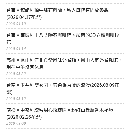
台南。龍崎》頂牛埔石斛蘭。私人庭院有開放參觀
(2026.04.17花況)
2026-04-19
台南。南區》十八號隱巷咖啡館。超萌的3D立體咖啡拉
花
2026-04-14
高雄。鳳山》江北食堂風味外省麵，鳳山人氣外省麵館，
現在中午沒有休息
2026-03-22
台南。玉井》雙秀園。紫色錫葉藤的浪漫(2026.03.09花
況)
2026-03-12
南投。中寮》瑰蜜甜心玫瑰園。粉紅山丘麝香木祕境
(2026.02.26花況)
2026-03-09