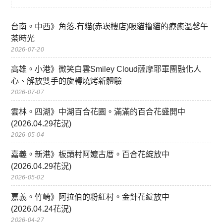
台南。中西》角落.有貓(赤崁樓店)吸貓擼貓的療癒溫馨午
茶時光
2026-07-20
高雄。小港》微笑白雲Smiley Cloud薩摩耶軍團融化人
心、解放雙手的旋轉燒烤新體驗
2026-07-07
雲林。四湖》中湖百合花園。滿滿的百合花盛開中
(2026.04.29花況)
2026-05-04
嘉義。新港》板頭村阿嬤古厝。百合花綻放中
(2026.04.29花況)
2026-05-02
嘉義。竹崎》阿拉伯的粉紅村。金針花綻放中
(2026.04.24花況)
2026-04-27