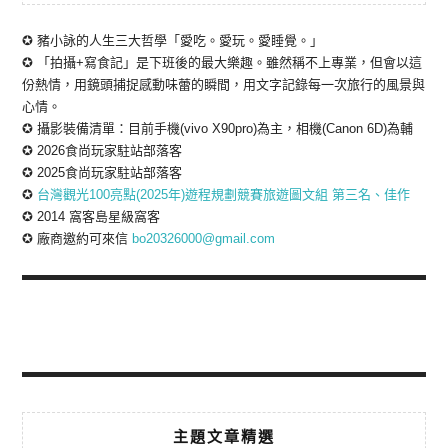
✪ 豬小詠的人生三大哲學「愛吃。愛玩。愛睡覺。」
✪ 「拍攝+寫食記」是下班後的最大樂趣。雖然稱不上專業，但會以這
份熱情，用鏡頭捕捉感動味蕾的瞬間，用文字記錄每一次旅行的風景與
心情。
✪ 攝影裝備清單：目前手機(vivo X90pro)為主，相機(Canon 6D)為輔
✪ 2026食尚玩家駐站部落客
✪ 2025食尚玩家駐站部落客
✪
台灣觀光100亮點(2025年)遊程規劃競賽旅遊圖文組 第三名、佳作
✪ 2014 窩客島星級窩客
✪ 廠商邀約可來信
bo20326000@gmail.com
主題文章精選