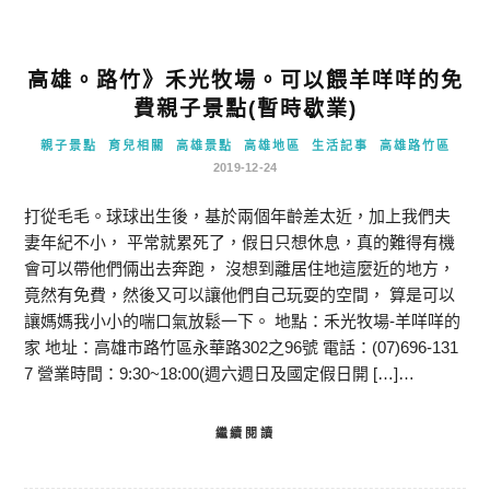
高雄。路竹》禾光牧場。可以餵羊咩咩的免
費親子景點(暫時歇業)
親子景點
育兒相關
高雄景點
高雄地區
生活記事
高雄路竹區
2019-12-24
打從毛毛。球球出生後，基於兩個年齡差太近，加上我們夫
妻年紀不小， 平常就累死了，假日只想休息，真的難得有機
會可以帶他們倆出去奔跑， 沒想到離居住地這麼近的地方，
竟然有免費，然後又可以讓他們自己玩耍的空間， 算是可以
讓媽媽我小小的喘口氣放鬆一下。 地點：禾光牧場-羊咩咩的
家 地址：高雄市路竹區永華路302之96號 電話：(07)696-131
7 營業時間：9:30~18:00(週六週日及國定假日開 […]…
繼續閱讀