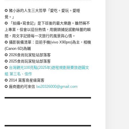
✪ 豬小詠的人生三大哲學「愛吃。愛玩。愛睡
覺。」
✪ 「拍攝+寫食記」是下班後的最大樂趣。雖然稱不
上專業，但會以這份熱情，用鏡頭捕捉感動味蕾的瞬
間，用文字記錄每一次旅行的風景與心情。
✪ 攝影裝備清單：目前手機(vivo X90pro)為主，相機
(Canon 6D)為輔
✪ 2026食尚玩家駐站部落客
✪ 2025食尚玩家駐站部落客
✪
台灣觀光100亮點(2025年)遊程規劃競賽旅遊圖文
組 第三名、佳作
✪ 2014 窩客島星級窩客
✪ 廠商邀約可來信
bo20326000@gmail.com