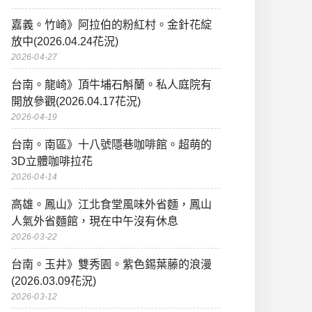
嘉義。竹崎》阿拉伯的粉紅村。金針花綻
放中(2026.04.24花況)
2026-04-27
台南。龍崎》頂牛埔石斛蘭。私人庭院有
開放參觀(2026.04.17花況)
2026-04-19
台南。南區》十八號隱巷咖啡館。超萌的
3D立體咖啡拉花
2026-04-14
高雄。鳳山》江北食堂風味外省麵，鳳山
人氣外省麵館，現在中午沒有休息
2026-03-22
台南。玉井》雙秀園。紫色錫葉藤的浪漫
(2026.03.09花況)
2026-03-12