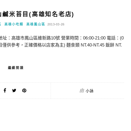
山鹹米苔目(高雄知名老店)
區
高雄小吃類
高雄鳳山區
2013-03-26
：高雄市鳳山區維新路10號 營業時間：06:00-21:00 電話：(0
本價目僅供參考，正確價格以店家為主) 麵食類 NT.40-NT.45 飯餅 NT.
繼續閱讀
由
小詠