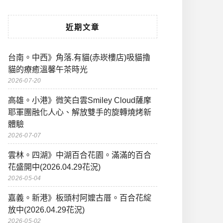
近期文章
台南。中西》角落.有貓(赤崁樓店)吸貓擼
貓的療癒溫馨午茶時光
2026-07-20
高雄。小港》微笑白雲Smiley Cloud薩摩
耶軍團融化人心、解放雙手的旋轉燒烤新
體驗
2026-07-07
雲林。四湖》中湖百合花園。滿滿的百合
花盛開中(2026.04.29花況)
2026-05-04
嘉義。新港》板頭村阿嬤古厝。百合花綻
放中(2026.04.29花況)
2026-05-02