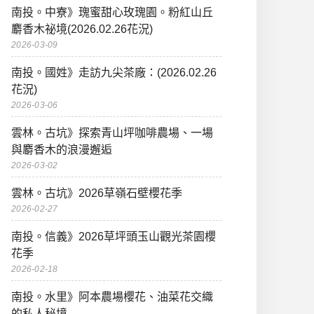
南投。中寮》瑰蜜甜心玫瑰園。粉紅山丘
麝香木祕境(2026.02.26花況)
2026-03-09
南投。國姓》走訪九尖茶廠：(2026.02.26
花況)
2026-03-06
雲林。古坑》探索青山坪咖啡農場、一場
與麝香木的浪漫邂逅
2026-03-02
雲林。古坑》2026草嶺石壁櫻花季
2026-02-27
南投。信義》2026草坪頭玉山觀光茶園櫻
花季
2026-02-18
南投。水里》阿本農場櫻花、油菜花交織
的私人秘境