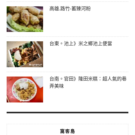
高雄.路竹-蓄臻河粉
台東。池上》米之鄉池上便當
台南。官田》隆田米糕：超人氣的巷
弄美味
窩客島