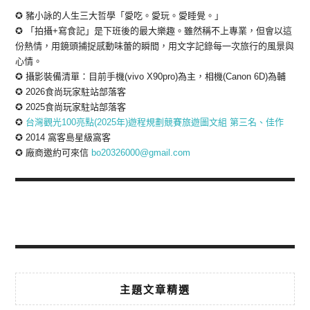
✪ 豬小詠的人生三大哲學「愛吃。愛玩。愛睡覺。」
✪ 「拍攝+寫食記」是下班後的最大樂趣。雖然稱不上專業，但會以這
份熱情，用鏡頭捕捉感動味蕾的瞬間，用文字記錄每一次旅行的風景與
心情。
✪ 攝影裝備清單：目前手機(vivo X90pro)為主，相機(Canon 6D)為輔
✪ 2026食尚玩家駐站部落客
✪ 2025食尚玩家駐站部落客
✪
台灣觀光100亮點(2025年)遊程規劃競賽旅遊圖文組 第三名、佳作
✪ 2014 窩客島星級窩客
✪ 廠商邀約可來信
bo20326000@gmail.com
主題文章精選