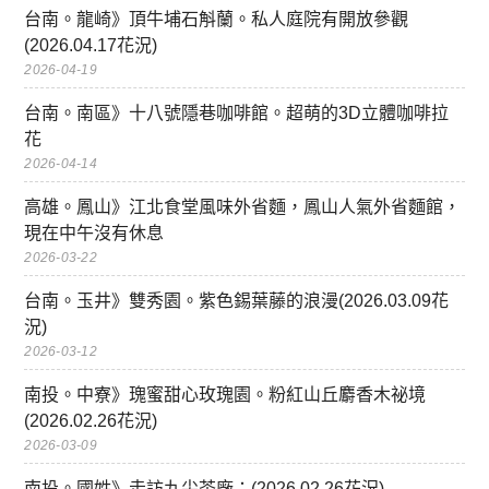
台南。龍崎》頂牛埔石斛蘭。私人庭院有開放參觀
(2026.04.17花況)
2026-04-19
台南。南區》十八號隱巷咖啡館。超萌的3D立體咖啡拉
花
2026-04-14
高雄。鳳山》江北食堂風味外省麵，鳳山人氣外省麵館，
現在中午沒有休息
2026-03-22
台南。玉井》雙秀園。紫色錫葉藤的浪漫(2026.03.09花
況)
2026-03-12
南投。中寮》瑰蜜甜心玫瑰園。粉紅山丘麝香木祕境
(2026.02.26花況)
2026-03-09
南投。國姓》走訪九尖茶廠：(2026.02.26花況)