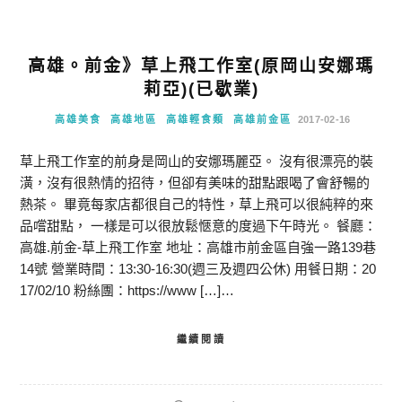
高雄。前金》草上飛工作室(原岡山安娜瑪
莉亞)(已歇業)
高雄美食
高雄地區
高雄輕食類
高雄前金區
2017-02-16
草上飛工作室的前身是岡山的安娜瑪麗亞。 沒有很漂亮的裝
潢，沒有很熱情的招待，但卻有美味的甜點跟喝了會舒暢的
熱茶。 畢竟每家店都很自己的特性，草上飛可以很純粹的來
品嚐甜點， 一樣是可以很放鬆愜意的度過下午時光。 餐廳：
高雄.前金-草上飛工作室 地址：高雄市前金區自強一路139巷
14號 營業時間：13:30-16:30(週三及週四公休) 用餐日期：20
17/02/10 粉絲團：https://www […]…
繼續閱讀