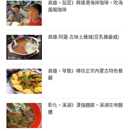
高雄。茄萣》興達港海岸咖啡。吹海
風喝咖啡
高雄.阿蓮-古味土雞城(豆乳雞最威)
高雄。苓雅》樺坊正宗內蒙古特色餐
廳
彰化。溪湖》漢強麵館。溪湖在地麵
攤