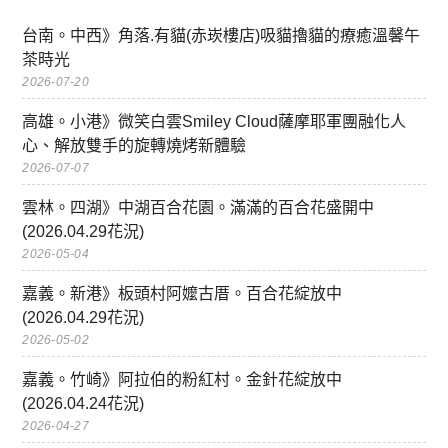
台南。中西》角落.有貓(赤崁樓店)吸貓擼貓的療癒溫馨午
茶時光
2026-07-20
高雄。小港》微笑白雲Smiley Cloud薩摩耶軍團融化人
心、解放雙手的旋轉燒烤新體驗
2026-07-07
雲林。四湖》中湖百合花園。滿滿的百合花盛開中
(2026.04.29花況)
2026-05-04
嘉義。新港》板頭村阿嬤古厝。百合花綻放中
(2026.04.29花況)
2026-05-02
嘉義。竹崎》阿拉伯的粉紅村。金針花綻放中
(2026.04.24花況)
2026-04-27