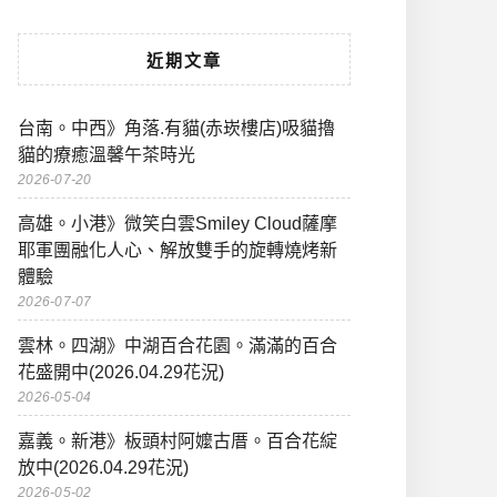
近期文章
台南。中西》角落.有貓(赤崁樓店)吸貓擼
貓的療癒溫馨午茶時光
2026-07-20
高雄。小港》微笑白雲Smiley Cloud薩摩
耶軍團融化人心、解放雙手的旋轉燒烤新
體驗
2026-07-07
雲林。四湖》中湖百合花園。滿滿的百合
花盛開中(2026.04.29花況)
2026-05-04
嘉義。新港》板頭村阿嬤古厝。百合花綻
放中(2026.04.29花況)
2026-05-02