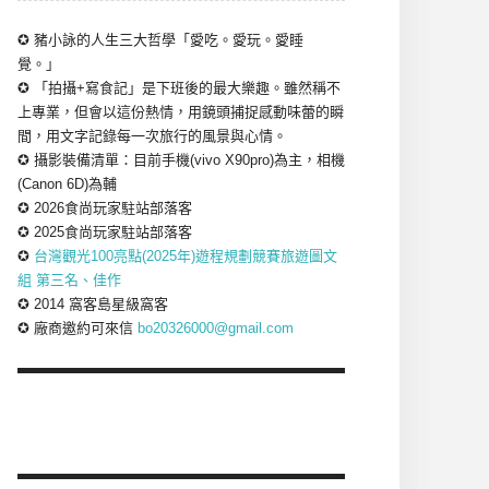
✪ 豬小詠的人生三大哲學「愛吃。愛玩。愛睡
覺。」
✪ 「拍攝+寫食記」是下班後的最大樂趣。雖然稱不
上專業，但會以這份熱情，用鏡頭捕捉感動味蕾的瞬
間，用文字記錄每一次旅行的風景與心情。
✪ 攝影裝備清單：目前手機(vivo X90pro)為主，相機
(Canon 6D)為輔
✪ 2026食尚玩家駐站部落客
✪ 2025食尚玩家駐站部落客
✪
台灣觀光100亮點(2025年)遊程規劃競賽旅遊圖文
組 第三名、佳作
✪ 2014 窩客島星級窩客
✪ 廠商邀約可來信
bo20326000@gmail.com