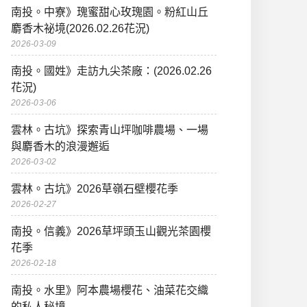
南投。中寮》瑰蜜甜心玫瑰園。粉紅山丘
麝香木祕境(2026.02.26花況)
2026-03-09
南投。國姓》走訪九尖茶廠：(2026.02.26
花況)
2026-03-06
雲林。古坑》探索青山坪咖啡農場、一場
與麝香木的浪漫邂逅
2026-03-02
雲林。古坑》2026草嶺石壁櫻花季
2026-02-27
南投。信義》2026草坪頭玉山觀光茶園櫻
花季
2026-02-18
南投。水里》阿本農場櫻花、油菜花交織
的私人秘境