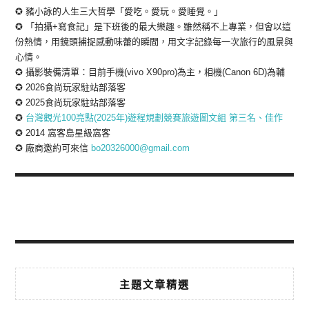
✪ 豬小詠的人生三大哲學「愛吃。愛玩。愛睡覺。」
✪ 「拍攝+寫食記」是下班後的最大樂趣。雖然稱不上專業，但會以這
份熱情，用鏡頭捕捉感動味蕾的瞬間，用文字記錄每一次旅行的風景與
心情。
✪ 攝影裝備清單：目前手機(vivo X90pro)為主，相機(Canon 6D)為輔
✪ 2026食尚玩家駐站部落客
✪ 2025食尚玩家駐站部落客
✪
台灣觀光100亮點(2025年)遊程規劃競賽旅遊圖文組 第三名、佳作
✪ 2014 窩客島星級窩客
✪ 廠商邀約可來信
bo20326000@gmail.com
主題文章精選