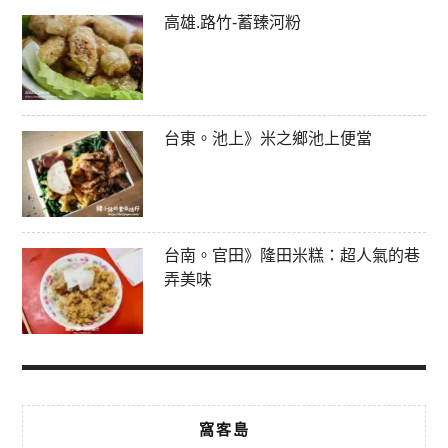
高雄.路竹-蓄臻河粉
台東。池上》米之鄉池上便當
台南。官田》隆田米糕：超人氣的巷
弄美味
窩客島