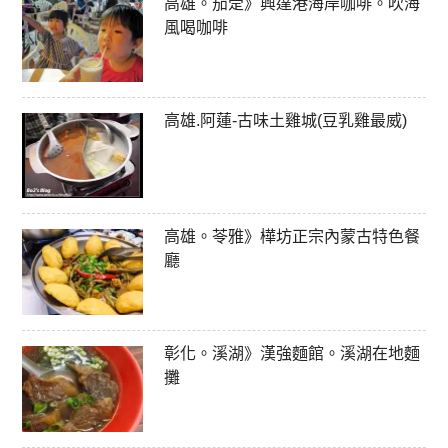
高雄。茄萣》興達港海岸咖啡。吹海
風喝咖啡
高雄.阿蓮-古味土雞城(豆乳雞最威)
高雄。苓雅》樺坊正宗內蒙古特色餐
廳
彰化。溪湖》漢強麵館。溪湖在地麵
攤