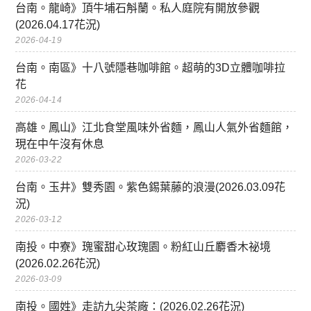
台南。龍崎》頂牛埔石斛蘭。私人庭院有開放參觀
(2026.04.17花況)
2026-04-19
台南。南區》十八號隱巷咖啡館。超萌的3D立體咖啡拉
花
2026-04-14
高雄。鳳山》江北食堂風味外省麵，鳳山人氣外省麵館，
現在中午沒有休息
2026-03-22
台南。玉井》雙秀園。紫色錫葉藤的浪漫(2026.03.09花
況)
2026-03-12
南投。中寮》瑰蜜甜心玫瑰園。粉紅山丘麝香木祕境
(2026.02.26花況)
2026-03-09
南投。國姓》走訪九尖茶廠：(2026.02.26花況)