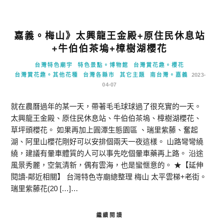
嘉義。梅山》太興龍王金殿+原住民休息站
+牛伯伯茶塢+樟樹湖櫻花
台灣特色廟宇
特色景點。博物館
台灣賞花趣。櫻花
台灣賞花趣。其他花種
台灣各縣市
其它主題
南台灣。嘉義
2023-
04-07
就在農曆過年的某一天，帶著毛毛球球過了很充實的一天。
太興龍王金殿、原住民休息站、牛伯伯茶塢、樟樹湖櫻花、
草坪頭櫻花。 如果再加上圓潭生態園區 、瑞里紫藤、奮起
湖、阿里山櫻花剛好可以安排個兩天一夜這樣。 山路彎彎繞
繞，建議有暈車體質的人可以事先吃個暈車藥再上路。 沿途
風景秀麗，空氣清新，偶有雲海，也是蠻愜意的。 ★【延伸
閱讀-鄰近相關】 台灣特色寺廟總整理 梅山 太平雲梯+老街。
瑞里紫藤花(20 […]…
繼續閱讀