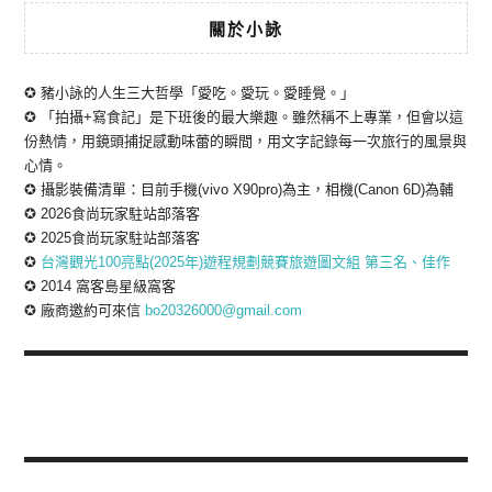
關於小詠
✪ 豬小詠的人生三大哲學「愛吃。愛玩。愛睡覺。」
✪ 「拍攝+寫食記」是下班後的最大樂趣。雖然稱不上專業，但會以這
份熱情，用鏡頭捕捉感動味蕾的瞬間，用文字記錄每一次旅行的風景與
心情。
✪ 攝影裝備清單：目前手機(vivo X90pro)為主，相機(Canon 6D)為輔
✪ 2026食尚玩家駐站部落客
✪ 2025食尚玩家駐站部落客
✪
台灣觀光100亮點(2025年)遊程規劃競賽旅遊圖文組 第三名、佳作
✪ 2014 窩客島星級窩客
✪ 廠商邀約可來信
bo20326000@gmail.com