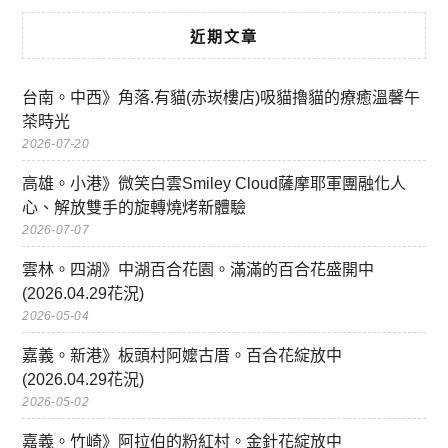
近期文章
台南。中西》角落.有貓(赤崁樓店)吸貓擼貓的療癒溫馨午
茶時光
2026-07-20
高雄。小港》微笑白雲Smiley Cloud薩摩耶軍團融化人
心、解放雙手的旋轉燒烤新體驗
2026-07-07
雲林。四湖》中湖百合花園。滿滿的百合花盛開中
(2026.04.29花況)
2026-05-04
嘉義。新港》板頭村阿嬤古厝。百合花綻放中
(2026.04.29花況)
2026-05-02
嘉義。竹崎》阿拉伯的粉紅村。金針花綻放中