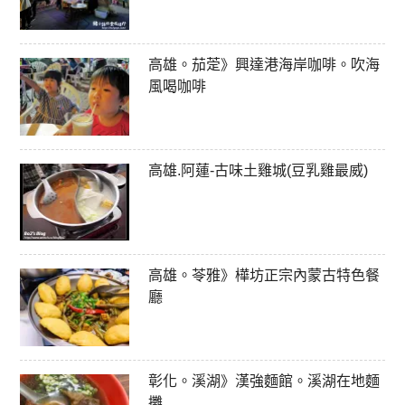
高雄。茄萣》興達港海岸咖啡。吹海
風喝咖啡
高雄.阿蓮-古味土雞城(豆乳雞最威)
高雄。苓雅》樺坊正宗內蒙古特色餐
廳
彰化。溪湖》漢強麵館。溪湖在地麵
攤