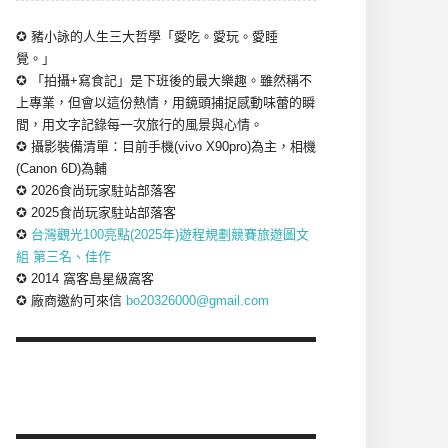
✪ 豬小詠的人生三大哲學「愛吃。愛玩。愛睡
覺。」
✪ 「拍攝+寫食記」是下班後的最大樂趣。雖然稱不
上專業，但會以這份熱情，用鏡頭捕捉感動味蕾的瞬
間，用文字記錄每一次旅行的風景與心情。
✪ 攝影裝備清單：目前手機(vivo X90pro)為主，相機
(Canon 6D)為輔
✪ 2026食尚玩家駐站部落客
✪ 2025食尚玩家駐站部落客
✪
台灣觀光100亮點(2025年)遊程規劃競賽旅遊圖文
組 第三名、佳作
✪ 2014 窩客島星級窩客
✪ 廠商邀約可來信
bo20326000@gmail.com