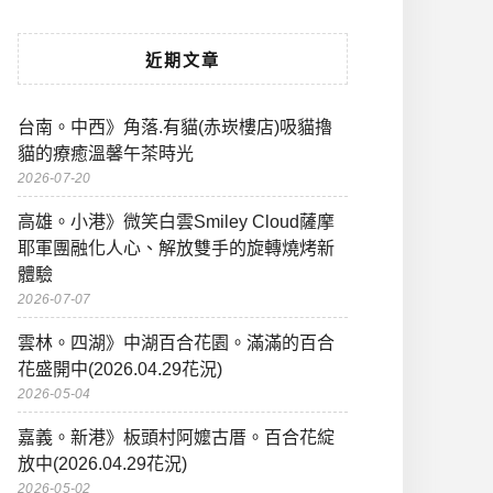
近期文章
台南。中西》角落.有貓(赤崁樓店)吸貓擼
貓的療癒溫馨午茶時光
2026-07-20
高雄。小港》微笑白雲Smiley Cloud薩摩
耶軍團融化人心、解放雙手的旋轉燒烤新
體驗
2026-07-07
雲林。四湖》中湖百合花園。滿滿的百合
花盛開中(2026.04.29花況)
2026-05-04
嘉義。新港》板頭村阿嬤古厝。百合花綻
放中(2026.04.29花況)
2026-05-02