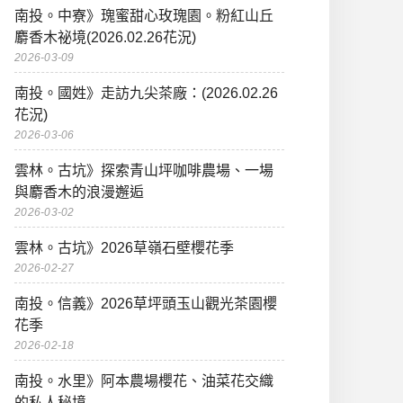
南投。中寮》瑰蜜甜心玫瑰園。粉紅山丘
麝香木祕境(2026.02.26花況)
2026-03-09
南投。國姓》走訪九尖茶廠：(2026.02.26
花況)
2026-03-06
雲林。古坑》探索青山坪咖啡農場、一場
與麝香木的浪漫邂逅
2026-03-02
雲林。古坑》2026草嶺石壁櫻花季
2026-02-27
南投。信義》2026草坪頭玉山觀光茶園櫻
花季
2026-02-18
南投。水里》阿本農場櫻花、油菜花交織
的私人秘境